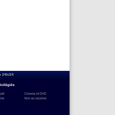
o 24h/24
ivilégiés
ball
Cinema et DVD
Live
Non au racisme
)