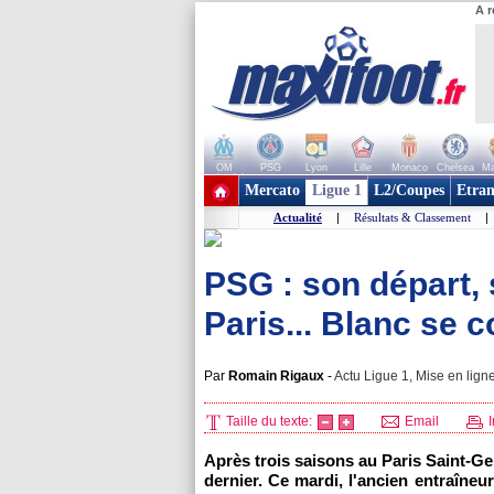
A r
OM
PSG
Lyon
Lille
Monaco
Chelsea
Ma
+ de clubs
Mercato
Ligue 1
L2/Coupes
Etran
Actualité
|
Résultats & Classement
|
PSG : son départ, 
Paris... Blanc se c
Par
Romain Rigaux
-
Actu Ligue 1, Mise en ligne
Taille du texte:
Email
I
Après trois saisons au Paris Saint-Ge
dernier. Ce mardi, l'ancien entraîneu