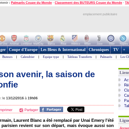
etenir :
Palmarès Coupe du Monde
-
Classement des BUTEURS Coupe du Monde
-
TA
emplacement publicitaire
n Utd
Arsenal
Liverpool
ManCity
Barca
Real
Atletico
Milan
Juve
Inter
Naples
ger
Coupe d'Europe
Les Bleus & International
Chroniques
TV
+
Buteurs
|
Calendrier
|
Equipe type
|
Tableau Transferts
|
Palmarès
|
Les Cl
son avenir, la saison de
Lien
Act
onfie
Ré
Cl
Ca
: le
13/12/2016
à
19h06
Pa
Ta
mprimer
Partager:
rmain, Laurent Blanc a été remplacé par Unai Emery l'été
Ligu
r parisien revient sur son départ, mais évoque aussi son
Anger