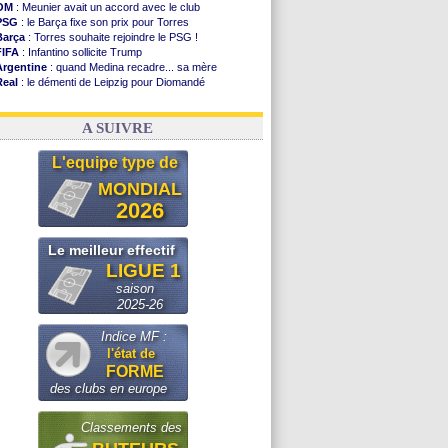
OM
: Meunier avait un accord avec le club
PSG
: le Barça fixe son prix pour Torres
Barça
: Torres souhaite rejoindre le PSG !
FIFA
: Infantino sollicite Trump
Argentine
: quand Medina recadre... sa mère
Real
: le démenti de Leipzig pour Diomandé
OM
: Paixão attire un 2e club anglais
FIFA
: le conseiller d'Infantino démissionne !
A SUIVRE
L'equipe type de
MONDIAL
2026
Le meilleur effectif
LIGUE 1
saison
2025-26
Indice MF :
l'état de
FORME
des clubs en europe
Classements des