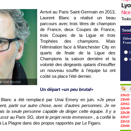
Lyo
Arrivé au Paris Saint-Germain en 2013,
Nice
Laurent Blanc a réalisé un beau
Toulo
parcours avec trois titres de champion
de France, deux Coupes de France,
Sond
trois Coupes de la Ligue et trois
Zidan
Trophées des champions. Mais
Franc
l'élimination face à Manchester City en
quarts de finale de la Ligue des
O
Champions la saison dernière et la
volonté des dirigeants qataris d'insuffler
un nouveau souffle à l'équipe lui ont
coûté sa place l'été dernier.
dre une équipe
Un départ «
un peu brutal
»
23h22
 Blanc a été remplacé par Unai Emery en juin. «
Je peux
23h00
22h51
ent, partir sur autre chose, avec d'autres personnes. Je ne
22h44
ais la seule personne capable de diriger cette équipe. Il y a
22h38
éussir au Paris SG, dont le projet reste immense
» , a confié le
22h27
22h15
à La Plagne dans des propos rapportés par Le Figaro.
22h00
21h48