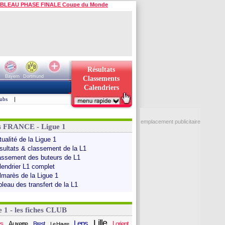
BLEAU PHASE FINALE Coupe du Monde
Résultats
Bayern
Dortmund
Classements
Calendriers
ubs
|
emplacement publicitaire
s FRANCE - Ligue 1
ualité de la Ligue 1
sultats & classement de la L1
assement des buteurs de L1
lendrier L1 complet
lmarès de la Ligue 1
bleau des transfert de la L1
e 1 - les fiches CLUB
Lille
Lens
s
Auxerre
Lorient
Brest
Le Havre