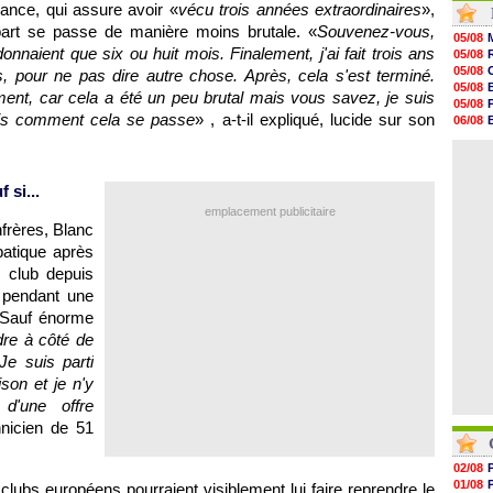
rance, qui assure avoir «
vécu trois années extraordinaires
»,
21h39
part se passe de manière moins brutale. «
Souvenez-vous,
21h26
05/08
21h05
nnaient que six ou huit mois. Finalement, j'ai fait trois ans
05/08
20h47
05/08
, pour ne pas dire autre chose. Après, cela s'est terminé.
20h30
05/08
ent, car cela a été un peu brutal mais vous savez, je suis
20h18
05/08
20h04
sais comment cela se passe
» , a-t-il expliqué, lucide sur son
06/08
19h47
06/08
19h34
06/08
19h14
19h06
 si...
18h50
emplacement publicitaire
18h30
frères, Blanc
18h20
17h58
atique après
 club depuis
r pendant une
 Sauf énorme
dre à côté de
Je suis parti
son et je n'y
d'une offre
hnicien de 51
02/08
01/08
clubs européens pourraient visiblement lui faire reprendre le