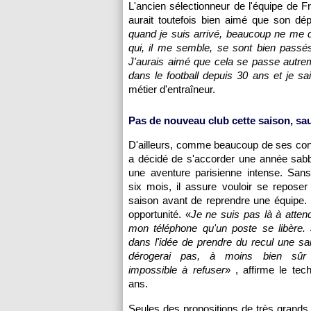
L'ancien sélectionneur de l'équipe de F
aurait toutefois bien aimé que son dé
quand je suis arrivé, beaucoup ne me do
qui, il me semble, se sont bien passés
J'aurais aimé que cela se passe autrem
dans le football depuis 30 ans et je 
métier d'entraîneur.
Pas de nouveau club cette saison, sauf
D'ailleurs, comme beaucoup de ses con
a décidé de s'accorder une année sabb
une aventure parisienne intense. Sans
six mois, il assure vouloir se repose
saison avant de reprendre une équipe.
opportunité. «
Je ne suis pas là à atten
mon téléphone qu'un poste se libère. 
dans l'idée de prendre du recul une sai
dérogerai pas, à moins bien sûr 
impossible à refuser
» , affirme le tec
ans.
Seules des propositions de très grands 