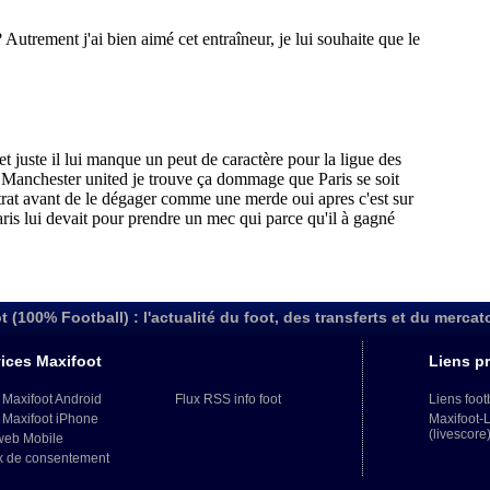
t (100% Football) : l'actualité du foot, des transferts et du mercat
ices Maxifoot
Liens pr
 Maxifoot Android
Flux RSS info foot
Liens foot
 Maxifoot iPhone
Maxifoot-
(livescore
web Mobile
x de consentement