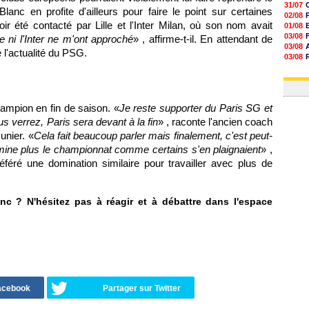
31/07
anc en profite d'ailleurs pour faire le point sur certaines
02/08
ir été contacté par Lille et l'Inter Milan, où son nom avait
01/08
03/08
le ni l'Inter ne m'ont approché
» , affirme-t-il. En attendant de
03/08
e l'actualité du PSG.
03/08
03/08
31/07
ampion en fin de saison. «
Je reste supporter du Paris SG et
us verrez, Paris sera devant à la fin
» , raconte l'ancien coach
unier. «
Cela fait beaucoup parler mais finalement, c'est peut-
omine plus le championnat comme certains s'en plaignaient
» ,
éféré une domination similaire pour travailler avec plus de
 ? N'hésitez pas à réagir et à débattre dans l'espace
Facebook
Partager sur Twitter