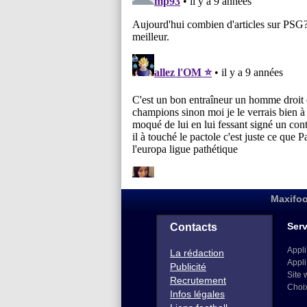
Maxifoo
Serv
Contacts
Appli
La rédaction
Appli
Publicité
Site 
Recrutement
Choi
Infos légales