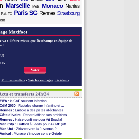
n
Marseille
Monaco
Nantes
Metz
Paris SG
Rennes
Strasbourg
Paris FC
use
age Maxifoot
e va t-il faire mieux que Deschamps en équipe de
e ?
UI
NON
Voter
Voir les resultats
-
Voir les sondages précédents
Actu et transferts 24h/24
FIFA
: la CAF soutient Infantino
CdM 2030
: Rubiales charge Infantino et ...
Rennes
: Embolo a des pistes alléchantes
Côte d'Ivoire
: Renard affiche ses ambitions
Rennes
: Haise confirme pour Aït Boudlal
Man City
: Trafford à Leeds pour 47 M€ (off...
Man Utd
: Zirkzee vers la Juventus ?
Amical
: Monaco s'impose contre Getafe
Nantes
: Der Zakarian et sa relation avec Kita