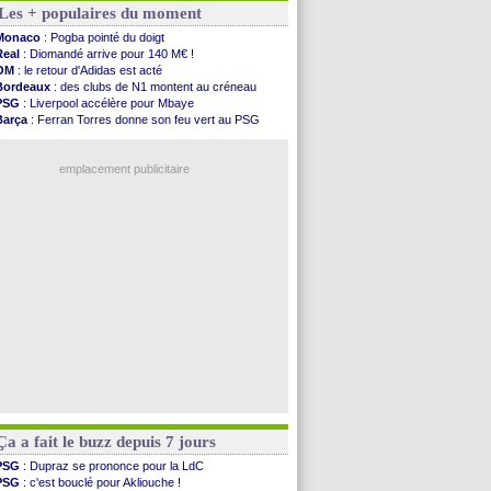
Les + populaires du moment
OM
: le club prêt à libérer Kondogbia ?
Monaco
: le message touchant d'Akliouche
Monaco
: Pogba pointé du doigt
FIFA
: Tebas en remet une couche
Real
: Diomandé arrive pour 140 M€ !
FIFA
: l'UEFA maintient la pression
OM
: le retour d'Adidas est acté
PSG
: Tebas encense Luis Enrique
Bordeaux
: des clubs de N1 montent au créneau
Real
: Vinicius jusqu'en 2032 (officiel)
PSG
: Liverpool accélère pour Mbaye
Lyon
: Mangala va rejoindre Getafe
Barça
: Ferran Torres donne son feu vert au PSG
OM
: une offre refusée pour Aguerd
PSG
: Luis Enrique satisfait malgré tout
Real
: c'est confirmé pour Vinicius
Man City
: Rodri préfère le Barça au Real !
Troyes
: Junior Diaz jusqu'en 2030 (officiel)
emplacement publicitaire
PSG
: Akliouche a signé (officiel)
OM
: une offre pour Bulka
PSG
: contrat signé pour Akliouche
Ouganda
: Owori battu à mort à Kampala
Arsenal
: Arteta veut créer une dynastie
Voir les brèves précédentes
Ça a fait le buzz depuis 7 jours
PSG
: Dupraz se prononce pour la LdC
PSG
: c'est bouclé pour Akliouche !