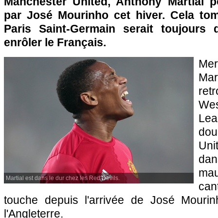
Manchester United, Anthony Martial pou
par José Mourinho cet hiver. Cela to
Paris Saint-Germain serait toujours
enrôler le Français.
Mer
Ma
retr
We
Lea
dou
Uni
dan
mau
Martial est dans le dur chez les Red Devils.
ca
touche depuis l'arrivée de José Mouri
l'Angleterre.