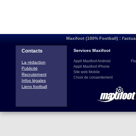
Maxifoot (100% Football) : l'actua
Services Maxifoot
Contacts
Appli Maxifoot Android
Flu
La rédaction
Appli Maxifoot iPhone
Publicité
Site web Mobile
Recrutement
Choix de consentement
Infos légales
Liens football