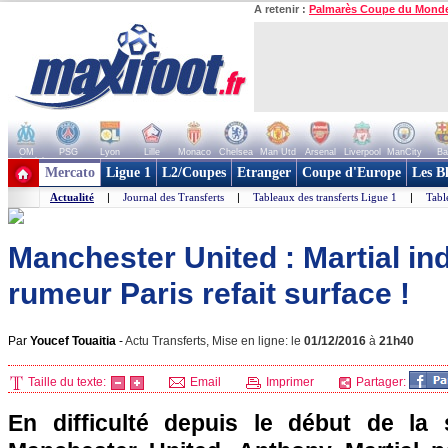
A retenir :
Palmarès Coupe du Mond
OM
PSG
Lyon
Lille
Monaco
Chelsea
Man Utd
Arsenal
Liverpool
ManCity
Ba
+ de clubs
Mercato
Ligue 1
L2/Coupes
Etranger
Coupe d'Europe
Les B
Actualité
|
Journal des Transferts
|
Tableaux des transferts Ligue 1
|
Tabl
Manchester United : Martial in
rumeur Paris refait surface !
Par
Youcef Touaitia
-
Actu Transferts, Mise en ligne: le
01/12/2016
à
21h40
Taille du texte:
Email
Imprimer
Partager:
En difficulté depuis le début de la