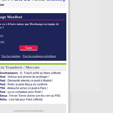
use
age Maxifoot
e va t-il faire mieux que Deschamps en équipe de
e ?
UI
NON
Voter
Voir les resultats
-
Voir les sondages précédents
tu Transferts / Mercato
Southampton
: D. Traoré prêté au Mans (officiel)
Real
: Vinicius tout proche de prolonger !
Real
: Diomandé attendu ce jeudi à Madrid !
Real
: Rodri, la piste Barça se confirme
PSG
: Akliouche arrive ce jeudi à Paris !
Real
: ça se complique pour Rodri !
Barça
: Ferran Torres donne son feu vert au PSG
Abha
: c'est fait pour Fekir (officiel)
Real
: réponse imminente de Vinicius
Arsenal
: Nørgaard transféré à Everton (off.)
Rennes
: une offre de Fulham pour Aït Boudlal
emplacement publicitaire