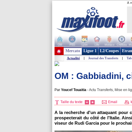
A r
OM
PSG
Lyon
Lille
Monaco
Chelsea
Ma
+ de clubs
Mercato
Ligue 1
L2/Coupes
Etran
Actualité
|
Journal des Transferts
|
Tab
OM : Gabbiadini, ci
Par
Youcef Touaitia
-
Actu Transferts, Mise en li
Taille du texte:
Email
I
A la recherche d'un attaquant pour 
prospecterait du côté de l'Italie. Ain
viseur de Rudi Garcia pour le prochai