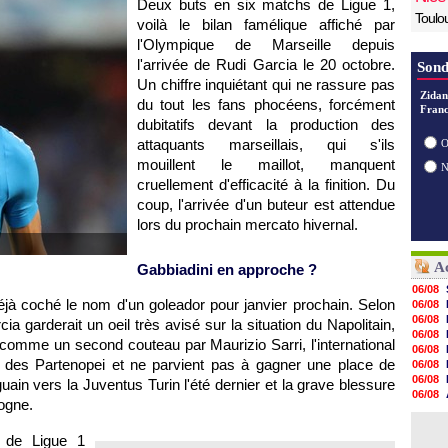
Deux buts en six matchs de Ligue 1,
Toulo
voilà le bilan famélique affiché par
l'Olympique de Marseille depuis
l'arrivée de Rudi Garcia le 20 octobre.
Sond
Un chiffre inquiétant qui ne rassure pas
Zidan
du tout les fans phocéens, forcément
Franc
dubitatifs devant la production des
attaquants marseillais, qui s'ils
O
mouillent le maillot, manquent
cruellement d'efficacité à la finition. Du
coup, l'arrivée d'un buteur est attendue
lors du prochain mercato hivernal.
Ac
Gabbiadini en approche ?
06/08
 déjà coché le nom d'un goleador pour janvier prochain. Selon
06/08
06/08
a garderait un oeil très avisé sur la situation du Napolitain,
06/08
comme un second couteau par Maurizio Sarri, l'international
06/08
h des Partenopei et ne parvient pas à gagner une place de
06/08
06/08
uain vers la Juventus Turin l'été dernier et la grave blessure
06/08
logne.
06/08
06/08
e de Ligue 1
05/08