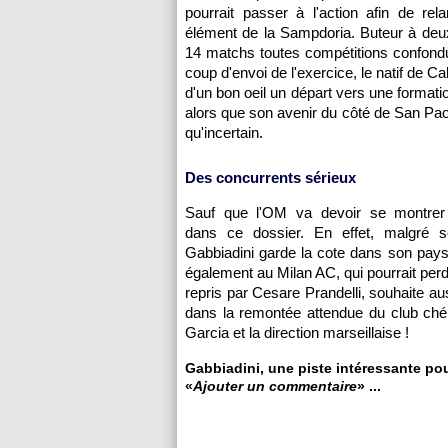
pourrait passer à l'action afin de rela
élément de la Sampdoria. Buteur à deu
14 matchs toutes compétitions confond
coup d'envoi de l'exercice, le natif de Cal
d'un bon oeil un départ vers une formati
alors que son avenir du côté de San Paol
qu'incertain.
Des concurrents sérieux
Sauf que l'OM va devoir se montrer
dans ce dossier. En effet, malgré s
Gabbiadini garde la cote dans son pays n
également au Milan AC, qui pourrait p
repris par Cesare Prandelli, souhaite auss
dans la remontée attendue du club ché
Garcia et la direction marseillaise !
Gabbiadini, une piste intéressante pou
«
Ajouter un commentaire
» ...