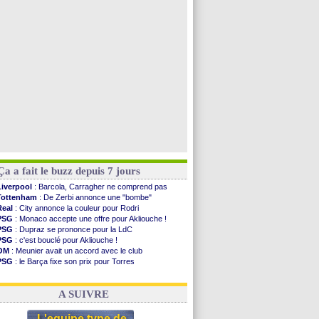
Lyon
: Mangala sur le départ
Man City
: Maresca flou pour Reijnders
Al-Diriyah
: Mbemba arrive libre (officiel)
Atletico
: le plan d'Alvarez à son retour
Voir toutes les brèves
Ça a fait le buzz depuis 7 jours
Liverpool
: Barcola, Carragher ne comprend pas
Tottenham
: De Zerbi annonce une "bombe"
Real
: City annonce la couleur pour Rodri
PSG
: Monaco accepte une offre pour Akliouche !
PSG
: Dupraz se prononce pour la LdC
PSG
: c'est bouclé pour Akliouche !
OM
: Meunier avait un accord avec le club
PSG
: le Barça fixe son prix pour Torres
Barça
: Torres souhaite rejoindre le PSG !
FIFA
: Infantino sollicite Trump
A SUIVRE
L'equipe type de