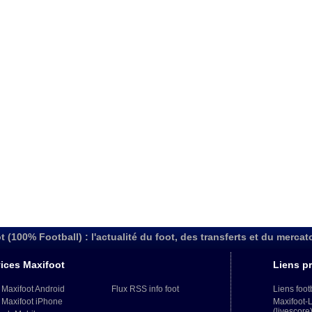
t (100% Football) : l'actualité du foot, des transferts et du mercat
ices Maxifoot
Liens pr
 Maxifoot Android
Flux RSS info foot
Liens foot
 Maxifoot iPhone
Maxifoot-
(livescore