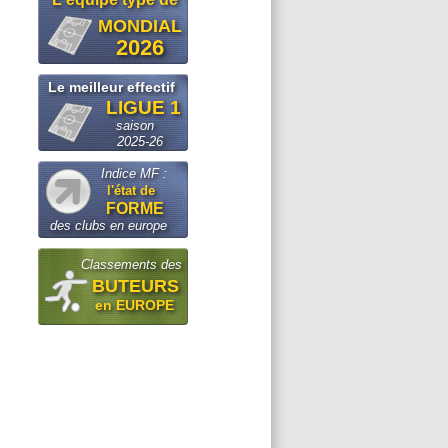
MONDIAL
2026
Le meilleur effectif
LIGUE 1
saison
2025-26
Indice MF :
l'état de
FORME
des clubs en europe
Classements des
BUTEURS
en EUROPE