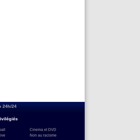
o 24h/24
ivilégiés
ball
Cinema et DVD
Live
Non au racisme
)