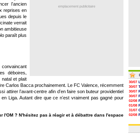
05/08
ncer l'ancien
emplacement publicitaire
05/08
x reprises en
05/08
ues depuis le
05/08
cinate verrait
on ambitieuse
o paraît plus
 convaincant
es déboires,
atal et plait
30/07
erdre Carlos Bacca prochainement. Le FC Valence, récemment
30/07
i attirer l'avant-centre afin d'en faire son buteur providentiel
30/07
30/07
 en Liga. Autant dire que ce n'est vraiment pas gagné pour
02/08
01/08
31/07
r l'OM ? N'hésitez pas à réagir et à débattre dans l'espace
02/08
01/08
03/08