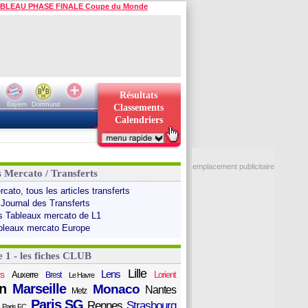
BLEAU PHASE FINALE Coupe du Monde
Résultats
Bayern
Dortmund
Classements
Calendriers
emplacement publicitaire
s Mercato / Transferts
cato, tous les articles transferts
 Journal des Transferts
s Tableaux mercato de L1
bleaux mercato Europe
e 1 - les fiches CLUB
Lille
Lens
s
Auxerre
Lorient
Brest
Le Havre
n
Marseille
Monaco
Nantes
Metz
Paris SG
Rennes
Strasbourg
Paris FC