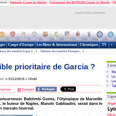
etenir :
Palmarès Coupe du Monde
-
Classement des BUTEURS Coupe du Monde
-
TA
emplacement publicitaire
n Utd
Arsenal
Liverpool
ManCity
Barca
Real
Atletico
Milan
Juve
Inter
Naples
ger
Coupe d'Europe
Les Bleus & International
Chroniques
TV
+
leaux des transferts Ligue 1
|
Tableaux des transferts Etrangers
|
ble prioritaire de Garcia ?
Lien
Mer
Le
gne: le
01/12/2016
à
10h40
Le
Ta
mprimer
Partager:
Ligu
concurrencer Bafetimbi Gomis, l'Olympique de Marseille
si, le buteur de Naples, Manolo Gabbiadini, serait dans le
Anger
n mercato hivernal.
Lyo
Nice