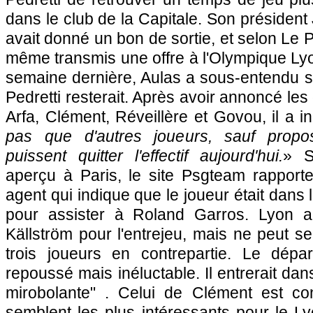
dans le club de la Capitale. Son président
avait donné un bon de sortie, et selon Le 
même transmis une offre à
l'Olympique Ly
semaine dernière, Aulas a sous-entendu su
Pedretti resterait. Après avoir annoncé le
Arfa, Clément, Réveillère et Govou, il a i
pas que d'autres joueurs, sauf proposi
puissent quitter l'effectif aujourd'hui.
» S
aperçu à
Paris
, le site Psgteam rappor
agent qui indique que le joueur était dans
pour assister à Roland Garros.
Lyon
a 
Källström pour l'entrejeu, mais ne peut s
trois joueurs en contrepartie. Le dépa
repoussé mais inéluctable. Il entrerait dan
mirobolante" . Celui de Clément est co
semblent les plus intéressants pour le L