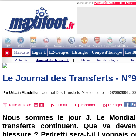
A retenir :
Palmarès Coupe du Mond
OM
PSG
Lyon
Lille
Monaco
Chelsea
Man Utd
Arsenal
Liverpool
ManCity
Ba
+ de clubs
Mercato
Ligue 1
L2/Coupes
Etranger
Coupe d'Europe
Les B
Actualité
|
Journal des Transferts
|
Tableaux des transferts Ligue 1
|
Tab
Le Journal des Transferts - N°
Par
Urbain Mandrillon
-
Journal Des Transferts, Mise en ligne: le
08/06/2006
à
2
Taille du texte:
Email
Imprimer
Partager:
Nous sommes le jour J. Le Mondia
transferts continuent. Que va deve
blessure ? Pedretti sera-t-il Lyonnais o