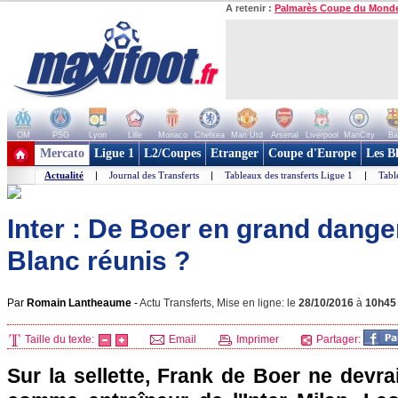
A retenir :
Palmarès Coupe du Mond
OM
PSG
Lyon
Lille
Monaco
Chelsea
Man Utd
Arsenal
Liverpool
ManCity
Ba
+ de clubs
Mercato
Ligue 1
L2/Coupes
Etranger
Coupe d'Europe
Les B
Actualité
|
Journal des Transferts
|
Tableaux des transferts Ligue 1
|
Tabl
Inter : De Boer en grand dange
Blanc réunis ?
Par
Romain Lantheaume
-
Actu Transferts, Mise en ligne: le
28/10/2016
à
10h45
Taille du texte:
Email
Imprimer
Partager:
Sur la sellette, Frank de Boer ne devrai