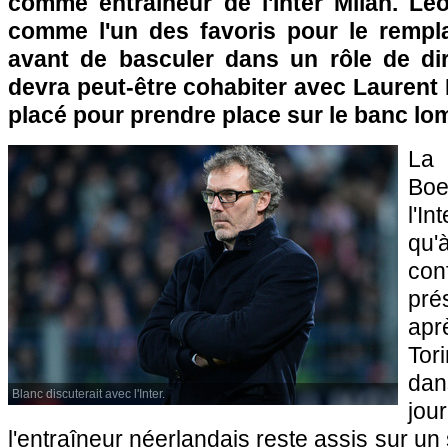
comme entraîneur de l'Inter Milan. L
comme l'un des favoris pour le rempl
avant de basculer dans un rôle de dire
devra peut-être cohabiter avec Laurent 
placé pour prendre place sur le banc lo
La 
Bo
l'In
qu'
co
pré
apr
Tor
dan
Blanc discuterait avec l'Inter.
jo
l'entraîneur néerlandais reste assis sur un