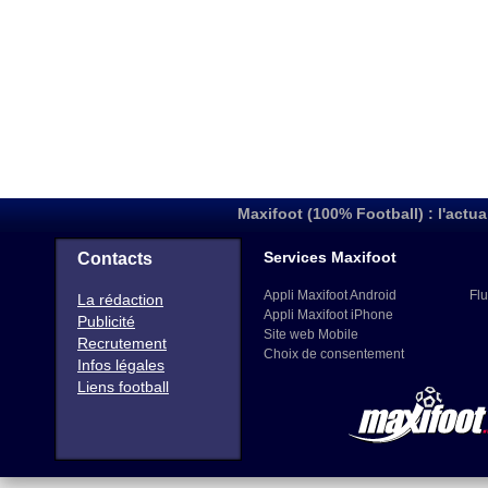
Maxifoot (100% Football) : l'actua
Services Maxifoot
Contacts
Appli Maxifoot Android
Flu
La rédaction
Appli Maxifoot iPhone
Publicité
Site web Mobile
Recrutement
Choix de consentement
Infos légales
Liens football