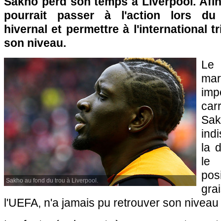
Sakho perd son temps à Liverpool. Afin d
pourrait passer à l'action lors du
hivernal et permettre à l'international t
son niveau.
Le 
ma
im
ca
Sak
ind
la 
le 
pos
Sakho au fond du trou à Liverpool.
gra
l'UEFA, n'a jamais pu retrouver son niveau