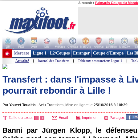
A retenir :
Palmarès Coupe du Mond
OM
PSG
Lyon
Lille
Monaco
Chelsea
Man Utd
Arsenal
Liverpool
ManCity
Ba
+ de clubs
Mercato
Ligue 1
L2/Coupes
Etranger
Coupe d'Europe
Les B
Actualité
|
Journal des Transferts
|
Tableaux des transferts Ligue 1
|
Tabl
Transfert : dans l'impasse à L
pourrait rebondir à Lille !
Par
Youcef Touaitia
-
Actu Transferts, Mise en ligne: le
25/10/2016
à
10h29
Taille du texte:
Email
Imprimer
Partager:
Banni par Jürgen Klopp, le défense