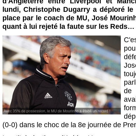
d'Angleterre entre Liverpool et Manc
lundi, Christophe Dugarry a déploré le
place par le coach de MU, José Mourinh
quant à lui rejeté la faute sur les Reds…
C'e
pou
déf
Jo
to
parl
de 
av
form
Avec 35% de possession, le MU de Mourinho a établi un record !
dép
(0-0) dans le choc de la 8e journée de Pr