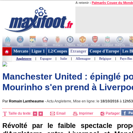
A retenir :
Palmarès Coupe du Mond
OM
PSG
Lyon
Lille
Monaco
Chelsea
Man Utd
Arsenal
Liverpool
ManCity
Ba
+ de clubs
Mercato
Ligue 1
L2/Coupes
Etranger
Coupe d'Europe
Les B
Angleterre
|
Espagne
|
Italie
|
Allemagne
|
Belgique
|
Pays-Bas
Manchester United : épinglé pou
Mourinho s'en prend à Liverpoo
Par
Romain Lantheaume
-
Actu Angleterre, Mise en ligne: le
18/10/2016
à
12h53
Taille du texte:
Email
Imprimer
Partager:
Révolté par le faible spectacle pro