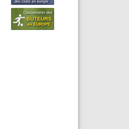
des clubs en europe
Classements des
BUTEURS
en EUROPE