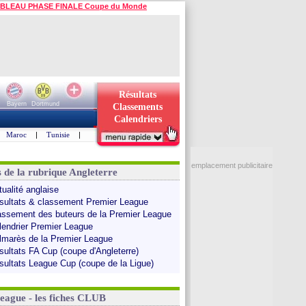
BLEAU PHASE FINALE Coupe du Monde
Résultats
Bayern
Dortmund
Classements
Calendriers
Maroc
|
Tunisie
|
emplacement publicitaire
s de la rubrique Angleterre
tualité anglaise
sultats & classement Premier League
assement des buteurs de la Premier League
lendrier Premier League
lmarès de la Premier League
sultats FA Cup (coupe d'Angleterre)
sultats League Cup (coupe de la Ligue)
League - les fiches CLUB