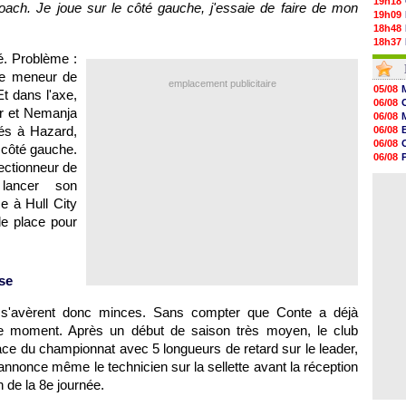
19h18
oach. Je joue sur le côté gauche, j'essaie de faire de mon
19h09
18h48
18h37
18h29
. Problème :
17h58
ble meneur de
17h46
emplacement publicitaire
05/08
t dans l'axe,
17h32
06/08
17h16
ar et Nemanja
06/08
16h59
és à Hazard,
06/08
16h37
06/08
e côté gauche.
16h33
06/08
16h27
lectionneur de
06/08
16h22
 lancer son
06/08
16h07
e à Hull City
15h46
15h41
de place pour
15h20
14h55
14h38
se
s'avèrent donc minces. Sans compter que Conte a déjà
ce moment. Après un début de saison très moyen, le club
lace du championnat avec 5 longueurs de retard sur le leader,
annonce même le technicien sur la sellette avant la réception
 de la 8e journée.