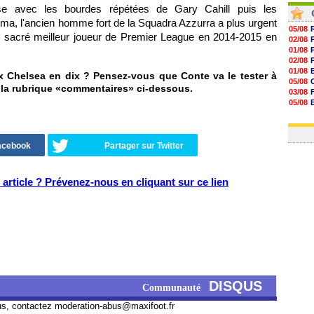
se avec les bourdes répétées de Gary Cahill puis les
ouma, l'ancien homme fort de la Squadra Azzurra a plus urgent
05/08
re sacré meilleur joueur de Premier League en 2014-2015 en
02/08
01/08
02/08
01/08
x Chelsea en dix ? Pensez-vous que Conte va le tester à
05/08
s la rubrique «commentaires» ci-dessous.
03/08
05/08
03/08
03/08
Facebook
Partager sur Twitter
article ? Prévenez-nous en cliquant sur ce lien
DISQUS
Communauté
us, contactez
moderation-abus@maxifoot.fr