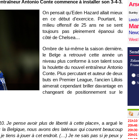
entraîneur Antonio Conte commence à installer son 3-4-3.
Ars
On pensait qu'Eden Hazard allait mieux
Burnley
en ce début d'exercice. Pourtant, le
Leeds 
milieu offensif de 25 ans ne se sent
Man
toujours pas pleinement épanoui du
Newc
côté de Chelsea…
West
Ombre de lui-même la saison dernière,
Sond
le Belge a retrouvé cette année un
niveau plus conforme à son talent sous
Zidan
Franc
la houlette du nouvel entraîneur Antonio
Conte. Plus percutant et auteur de deux
O
buts en Premier League, l'ancien Lillois
aimerait cependant briller davantage en
changeant de positionnement sur le
21h10
0. Je pense avoir plus de liberté à cette place
», a argué le
20h46
 la Belgique, nous avons des latéraux qui courent beaucoup
20h30
je tiens à jouer à cet endroit. (…) Je ne sais pas si je peux y
20h01