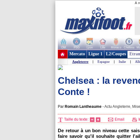
A r
OM
PSG
Lyon
Lille
Monaco
Chelsea
Ma
+ de clubs
Mercato
Ligue 1
L2/Coupes
Etran
Angleterre
|
Espagne
|
Italie
|
Al
Chelsea : la reven
Conte !
Par
Romain Lantheaume
-
Actu Angleterre, Mise
Taille du texte:
Email
I
De retour à un bon niveau cette sais
faire savoir qu'il souhaite quitter l