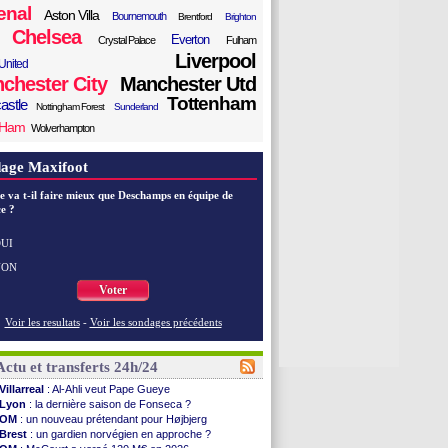
enal
Aston Villa
Bournemouth
Brentford
Brighton
Chelsea
Everton
Crystal Palace
Fulham
Liverpool
United
chester City
Manchester Utd
Tottenham
astle
Nottingham Forest
Sunderland
 Ham
Wolverhampton
age Maxifoot
e va t-il faire mieux que Deschamps en équipe de
e ?
UI
NON
Voter
Voir les resultats
-
Voir les sondages précédents
Actu et transferts 24h/24
Villarreal
: Al-Ahli veut Pape Gueye
Lyon
: la dernière saison de Fonseca ?
OM
: un nouveau prétendant pour Højbjerg
Brest
: un gardien norvégien en approche ?