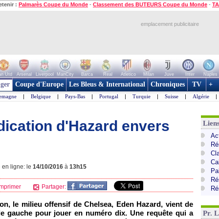
etenir :
Palmarès Coupe du Monde
-
Classement des BUTEURS Coupe du Monde
-
TA
emplacement publicitaire
n Utd
Arsenal
Liverpool
ManCity
Barca
Real
Atletico
Milan
Juve
Inter
Naples
ger
Coupe d'Europe
Les Bleus & International
Chroniques
TV
+
lemagne
|
Belgique
|
Pays-Bas
|
Portugal
|
Turquie
|
Suisse
|
Algérie
|
dication d'Hazard envers
Lien
Ac
Ré
Cl
Ca
 en ligne: le
14/10/2016
à
13h15
Pa
Ré
mprimer
Partager:
Ré
on, le milieu offensif de Chelsea, Eden Hazard, vient de
'aile gauche pour jouer en numéro dix. Une requête qui a
Pr. 