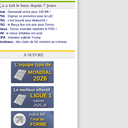
Ça a fait le buzz depuis 7 jours
Real
: Diomandé arrive pour 140 M€ !
PSG
: Dupraz se prononce pour la LdC
PSG
: c'est bouclé pour Akliouche !
PSG
: le Barça fixe son prix pour Torres
Barça
: Torres souhaite rejoindre le PSG !
OM
: le retour d'Adidas est acté
FIFA
: Infantino sollicite Trump
Bordeaux
: des clubs de N1 montent au créneau
Argentine
: quand Medina recadre... sa mère
Real
: le démenti de Leipzig pour Diomandé
A SUIVRE
L'equipe type de
MONDIAL
2026
Le meilleur effectif
LIGUE 1
saison
2025-26
Indice MF :
l'état de
FORME