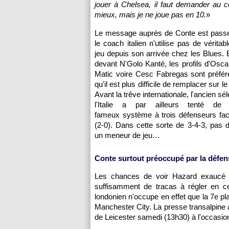
jouer à Chelsea, il faut demander au c
mieux, mais je ne joue pas en 10.
»
Le message auprès de Conte est passé
le coach italien n'utilise pas de vérita
jeu depuis son arrivée chez les Blues. E
devant N'Golo Kanté, les profils d'Osc
Matic voire Cesc Fabregas sont préfér
qu'il est plus difficile de remplacer sur l
Avant la trêve internationale, l'ancien sé
l'Italie a par ailleurs tenté de
fameux système à trois défenseurs fac
(2-0). Dans cette sorte de 3-4-3, pas 
un meneur de jeu…
Conte surtout préoccupé par la défen
Les chances de voir Hazard exaucé 
suffisamment de tracas à régler en 
londonien n'occupe en effet que la 7e p
Manchester City. La presse transalpine 
de Leicester samedi (13h30) à l'occasion