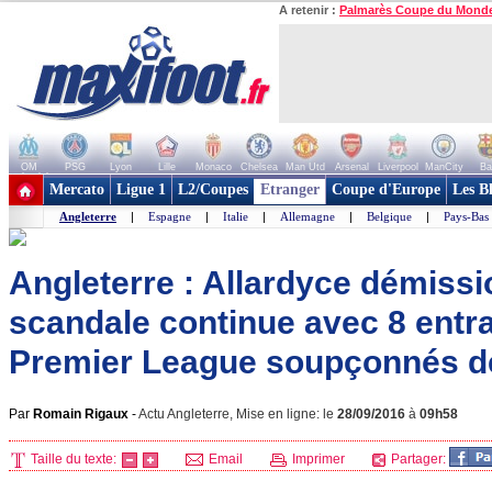
A retenir :
Palmarès Coupe du Mond
OM
PSG
Lyon
Lille
Monaco
Chelsea
Man Utd
Arsenal
Liverpool
ManCity
Ba
+ de clubs
Mercato
Ligue 1
L2/Coupes
Etranger
Coupe d'Europe
Les B
Angleterre
|
Espagne
|
Italie
|
Allemagne
|
Belgique
|
Pays-Bas
Angleterre : Allardyce démissi
scandale continue avec 8 entr
Premier League soupçonnés de
Par
Romain Rigaux
-
Actu Angleterre, Mise en ligne: le
28/09/2016
à
09h58
Taille du texte:
Email
Imprimer
Partager: