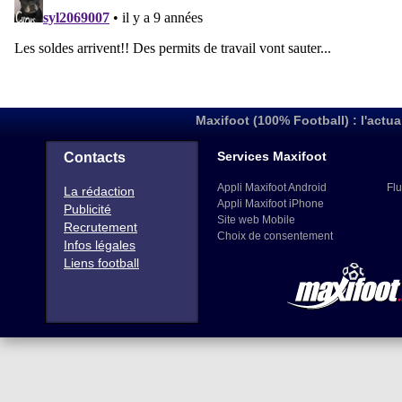
Maxifoot (100% Football) : l'actua
Services Maxifoot
Contacts
Appli Maxifoot Android
Flu
La rédaction
Appli Maxifoot iPhone
Publicité
Site web Mobile
Recrutement
Choix de consentement
Infos légales
Liens football