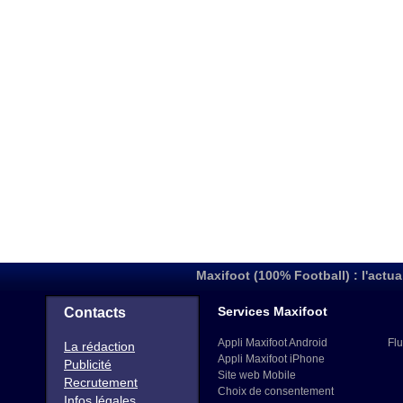
Maxifoot (100% Football) : l'actua
Services Maxifoot
Contacts
Appli Maxifoot Android
Flu
La rédaction
Appli Maxifoot iPhone
Publicité
Site web Mobile
Recrutement
Choix de consentement
Infos légales