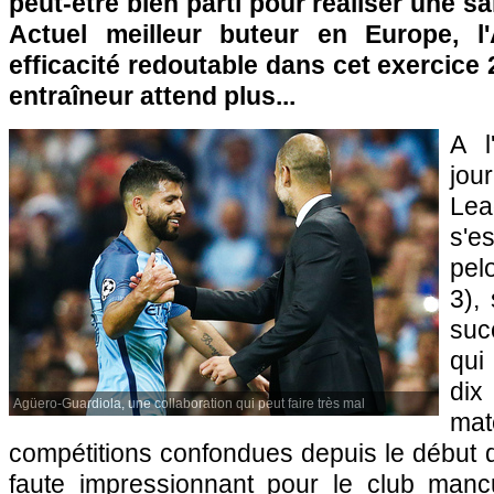
peut-être bien parti pour réaliser une s
Actuel meilleur buteur en Europe, l'
efficacité redoutable dans cet exercice
entraîneur attend plus...
A l
jo
Lea
s'
pel
3),
suc
qui
dix
Agüero-Guardiola, une collaboration qui peut faire très mal
ma
compétitions confondues depuis le début 
faute impressionnant pour le club manc