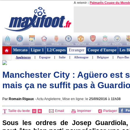
A retenir :
Palmarès Coupe du Mond
OM
PSG
Lyon
Lille
Monaco
Chelsea
Man Utd
Arsenal
Liverpool
ManCity
Ba
+ de clubs
Mercato
Ligue 1
L2/Coupes
Etranger
Coupe d'Europe
Les B
Angleterre
|
Espagne
|
Italie
|
Allemagne
|
Belgique
|
Pays-Bas
Manchester City : Agüero est s
mais ça ne suffit pas à Guardio
Par
Romain Rigaux
-
Actu Angleterre, Mise en ligne: le
25/09/2016
à
11h38
Taille du texte:
Email
Imprimer
Partager:
Sous les ordres de Josep Guardiola,