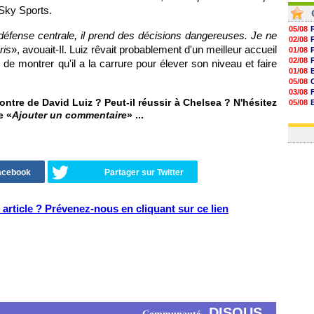
 Sky Sports.
05/08
 défense centrale, il prend des décisions dangereuses. Je ne
02/08
ris
», avouait-Il. Luiz rêvait probablement d'un meilleur accueil
01/08
02/08
 montrer qu'il a la carrure pour élever son niveau et faire
01/08
05/08
03/08
ntre de David Luiz ? Peut-il réussir à Chelsea ? N'hésitez
05/08
03/08
e «
Ajouter un commentaire
» ...
03/08
Facebook
Partager sur Twitter
article ? Prévenez-nous en cliquant sur ce lien
DISQUS