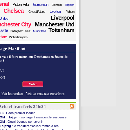
enal
Aston Villa
Bournemouth
Brentford
Brighton
Chelsea
Everton
Crystal Palace
Fulham
Liverpool
United
chester City
Manchester Utd
Tottenham
astle
Nottingham Forest
Sunderland
 Ham
Wolverhampton
age Maxifoot
e va t-il faire mieux que Deschamps en équipe de
e ?
UI
NON
Voter
Voir les resultats
-
Voir les sondages précédents
Actu et transferts 24h/24
L3
: Caen premier leader
OM
: Højbjerg, son agent maintient le suspense
OM
: Gouiri évoque son avenir
Leipzig
: le transfert d'Asllani tombe à l'eau