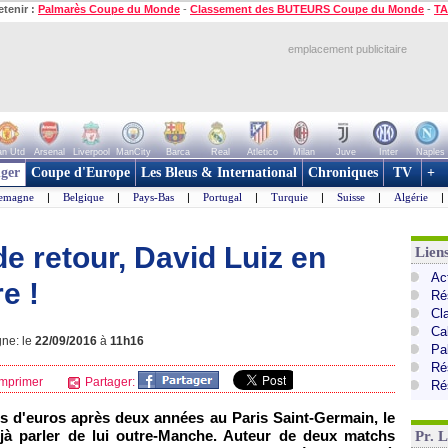
etenir :
Palmarès Coupe du Monde
-
Classement des BUTEURS Coupe du Monde
-
TA
emplacement publicitaire
n Utd
Arsenal
Liverpool
ManCity
Barca
Real
Atletico
Milan
Juve
Inter
Naples
ger
Coupe d'Europe
Les Bleus & International
Chroniques
TV
+
lemagne
|
Belgique
|
Pays-Bas
|
Portugal
|
Turquie
|
Suisse
|
Algérie
|
de retour, David Luiz en
Lien
Ac
e !
Ré
Cl
Ca
gne: le
22/09/2016
à
11h16
Pa
Ré
mprimer
Partager:
Ré
ns d'euros après deux années au Paris Saint-Germain, le
éjà parler de lui outre-Manche. Auteur de deux matchs
Pr. 