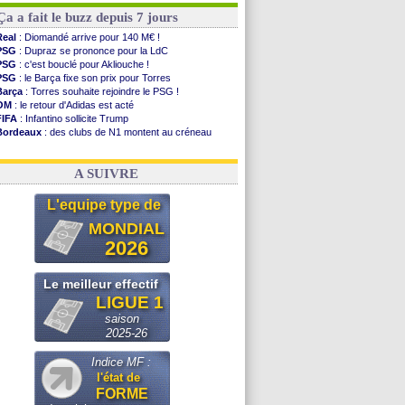
Ça a fait le buzz depuis 7 jours
Real
: Diomandé arrive pour 140 M€ !
PSG
: Dupraz se prononce pour la LdC
PSG
: c'est bouclé pour Akliouche !
PSG
: le Barça fixe son prix pour Torres
Barça
: Torres souhaite rejoindre le PSG !
OM
: le retour d'Adidas est acté
FIFA
: Infantino sollicite Trump
Bordeaux
: des clubs de N1 montent au créneau
Argentine
: quand Medina recadre... sa mère
Real
: le démenti de Leipzig pour Diomandé
A SUIVRE
L'equipe type de
MONDIAL
2026
Le meilleur effectif
LIGUE 1
saison
2025-26
Indice MF :
l'état de
FORME