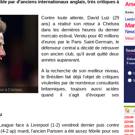
ible par d'anciens internationaux anglais, très critiques à
Ars
Burnley
Contre toute attente, David Luiz (29
Leeds 
ans) a réalisé son retour à Chelsea
Man
dans les dernières heures du dernier
Newc
mercato estival. Vendu pour 40 millions
West
d'euros par le Paris Saint-Germain, le
défenseur central a décidé de retrouver
Sond
son ancien club, qu'il avait quitté deux
Zidan
années auparavant.
Franc
A la recherche de son meilleur niveau,
O
le Brésilien fait déjà l'objet de critiques
virulentes par de nombreux consultants
britanniques, toujours aussi acides
our à Chelsea.
quand il s'agit d'évoquer ses
iz
23h09
22h50
 League face à Liverpool (1-2) vendredi dernier puis contre
22h35
(4-2 ap) mardi, l'ancien Parisien a été assez fébrile pour ses
22h18