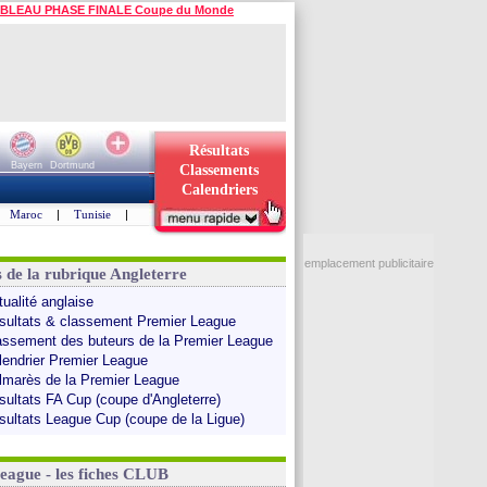
BLEAU PHASE FINALE Coupe du Monde
Résultats
Bayern
Dortmund
Classements
Calendriers
Maroc
|
Tunisie
|
emplacement publicitaire
s de la rubrique Angleterre
tualité anglaise
sultats & classement Premier League
assement des buteurs de la Premier League
lendrier Premier League
lmarès de la Premier League
sultats FA Cup (coupe d'Angleterre)
sultats League Cup (coupe de la Ligue)
League - les fiches CLUB