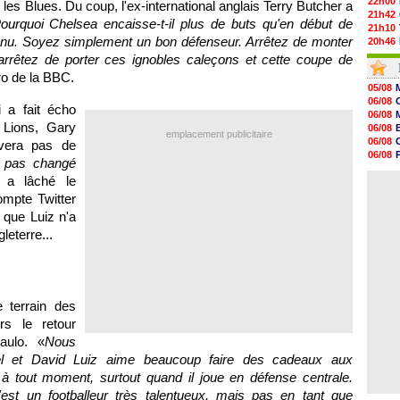
22h00
es Blues. Du coup, l'ex-international anglais Terry Butcher a
21h42
ourquoi Chelsea encaisse-t-il plus de buts qu'en début de
21h10
enu. Soyez simplement un bon défenseur. Arrêtez de monter
20h46
20h30
rrêtez de porter ces ignobles caleçons et cette coupe de
20h01
ro de la BBC.
19h18
05/08
19h09
06/08
 a fait écho
18h48
06/08
18h37
 Lions, Gary
06/08
emplacement publicitaire
18h29
06/08
uvera pas de
17h58
06/08
t pas changé
17h46
06/08
17h32
 a lâché le
06/08
17h16
mpte Twitter
16h59
 que Luiz n'a
16h37
16h33
leterre...
16h27
16h22
e terrain des
rs le retour
aulo. «
Nous
oël et David Luiz aime beaucoup faire des cadeaux aux
 à tout moment, surtout quand il joue en défense centrale.
est un footballeur très talentueux, mais pas en tant que