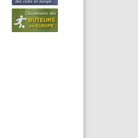
des clubs en europe
Classements des
BUTEURS
en EUROPE