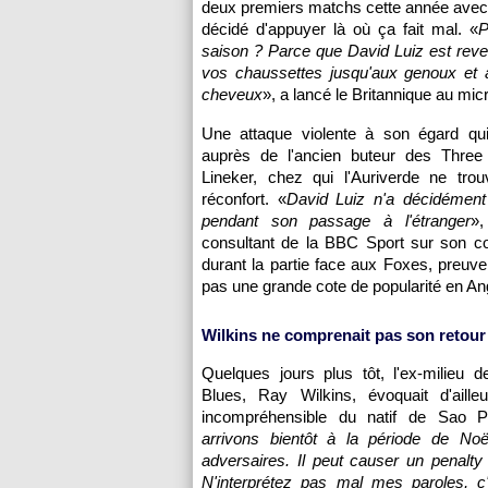
deux premiers matchs cette année avec l
décidé d'appuyer là où ça fait mal. «
P
saison ? Parce que David Luiz est rev
vos chaussettes jusqu'aux genoux et a
cheveux
», a lancé le Britannique au mic
Une attaque violente à son égard qui
auprès de l'ancien buteur des Three
Lineker, chez qui l'Auriverde ne tro
réconfort. «
David Luiz n'a décidémen
pendant son passage à l'étranger
»,
consultant de la BBC Sport sur son co
durant la partie face aux Foxes, preuve
pas une grande cote de popularité en Ang
Wilkins ne comprenait pas son retour
Quelques jours plus tôt, l'ex-milieu d
Blues, Ray Wilkins, évoquait d'ailleu
incompréhensible du natif de Sao P
arrivons bientôt à la période de N
adversaires. Il peut causer un penalty
N'interprétez pas mal mes paroles, c'