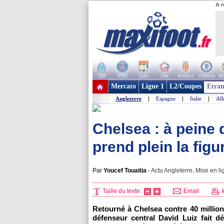
A r
OM
PSG
Lyon
Lille
Monaco
Chelsea
Ma
+ de clubs
Mercato
Ligue 1
L2/Coupes
Etran
Angleterre
|
Espagne
|
Italie
|
Al
Chelsea : à peine 
prend plein la figur
Par
Youcef Touaitia
-
Actu Angleterre, Mise en li
Taille du texte:
Email
I
Retourné à Chelsea contre 40 millio
défenseur central David Luiz fait d