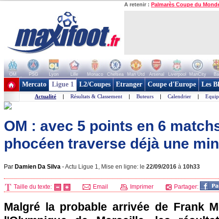
A retenir :
Palmarès Coupe du Mond
OM
PSG
Lyon
Lille
Monaco
Chelsea
Man Utd
Arsenal
Liverpool
ManCity
Ba
+ de clubs
Mercato
Ligue 1
L2/Coupes
Etranger
Coupe d'Europe
Les B
Actualité
|
Résultats & Classement
|
Buteurs
|
Calendrier
|
Equip
OM : avec 5 points en 6 matchs
phocéen traverse déjà une mini-
Par
Damien Da Silva
-
Actu Ligue 1, Mise en ligne: le
22/09/2016
à
10h33
Taille du texte:
Email
Imprimer
Partager:
Malgré la probable arrivée de Frank M