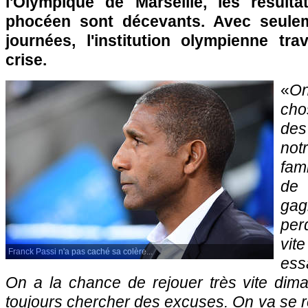
l'Olympique de Marseille, les résult
phocéen sont décevants. Avec seule
journées, l'institution olympienne tr
crise.
«
On
cho
des
no
fami
de 
ga
per
vi
Franck Passi n'a pas caché sa colère...
ess
On a la chance de rejouer très vite di
toujours chercher des excuses. On va se ré