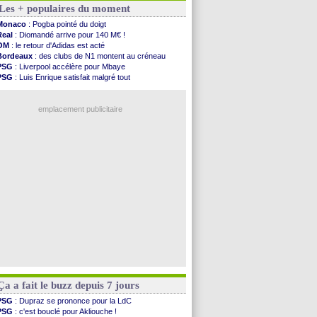
Les + populaires du moment
OM
: une offre refusée pour Aguerd
Real
: c'est confirmé pour Vinicius
Monaco
: Pogba pointé du doigt
Troyes
: Junior Diaz jusqu'en 2030 (officiel)
Real
: Diomandé arrive pour 140 M€ !
PSG
: Akliouche a signé (officiel)
OM
: le retour d'Adidas est acté
OM
: une offre pour Bulka
Bordeaux
: des clubs de N1 montent au créneau
PSG
: contrat signé pour Akliouche
PSG
: Liverpool accélère pour Mbaye
Ouganda
: Owori battu à mort à Kampala
PSG
: Luis Enrique satisfait malgré tout
Arsenal
: Arteta veut créer une dynastie
Barça
: Ferran Torres donne son feu vert au PSG
Chelsea
: Palace a fait son offre pour Disasi
Real
: une nouvelle offre pour Vinicius
FIFA
: le gouvernement espagnol s'en mêle
emplacement publicitaire
PSG
: l'étonnante rumeur Gusto
Bologne
: Dallinga est sur le marché
OM
: accord trouvé avec Man City pour Rulli
OM
: Medina vers Leverkusen pour 25 M€
Uruguay
: Forlan nommé sélectionneur (officiel)
Voir les brèves précédentes
Ça a fait le buzz depuis 7 jours
PSG
: Dupraz se prononce pour la LdC
PSG
: c'est bouclé pour Akliouche !