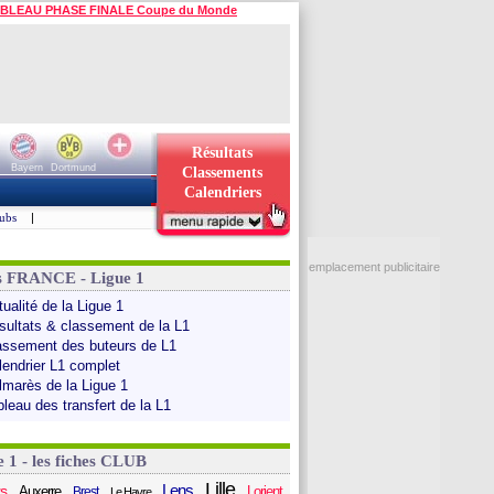
BLEAU PHASE FINALE Coupe du Monde
Résultats
Bayern
Dortmund
Classements
Calendriers
ubs
|
emplacement publicitaire
s FRANCE - Ligue 1
ualité de la Ligue 1
sultats & classement de la L1
assement des buteurs de L1
lendrier L1 complet
lmarès de la Ligue 1
bleau des transfert de la L1
e 1 - les fiches CLUB
Lille
Lens
s
Auxerre
Lorient
Brest
Le Havre