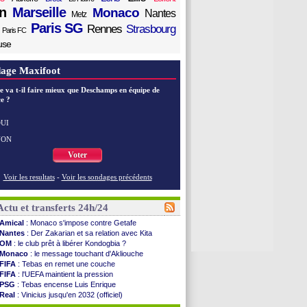
n
Marseille
Monaco
Nantes
Metz
Paris SG
Rennes
Strasbourg
Paris FC
use
age Maxifoot
e va t-il faire mieux que Deschamps en équipe de
e ?
UI
NON
Voter
Voir les resultats
-
Voir les sondages précédents
Actu et transferts 24h/24
Amical
: Monaco s'impose contre Getafe
Nantes
: Der Zakarian et sa relation avec Kita
OM
: le club prêt à libérer Kondogbia ?
Monaco
: le message touchant d'Akliouche
FIFA
: Tebas en remet une couche
FIFA
: l'UEFA maintient la pression
PSG
: Tebas encense Luis Enrique
Real
: Vinicius jusqu'en 2032 (officiel)
Lyon
: Mangala va rejoindre Getafe