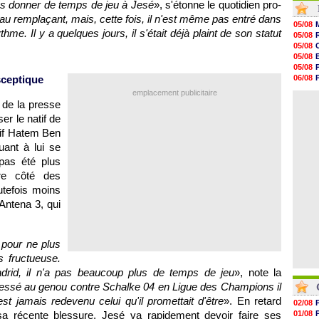
as donner de temps de jeu à Jesé
», s'étonne le quotidien pro-
19h47
au remplaçant, mais, cette fois, il n'est même pas entré dans
19h34
05/08
19h14
me. Il y a quelques jours, il s'était déjà plaint de son statut
05/08
19h06
05/08
18h50
05/08
18h30
05/08
18h20
sceptique
06/08
17h58
06/08
emplacement publicitaire
17h47
05/08
 de la presse
17h34
17h22
er le natif de
17h10
sif Hatem Ben
16h59
quant à lui se
16h53
16h45
 pas été plus
re côté des
utefois moins
'Antena 3, qui
 pour ne plus
s fructueuse.
drid, il n'a pas beaucoup plus de temps de jeu
», note la
blessé au genou contre Schalke 04 en Ligue des Champions il
t jamais redevenu celui qu'il promettait d'être
». En retard
02/08
sa récente blessure, Jesé va rapidement devoir faire ses
01/08