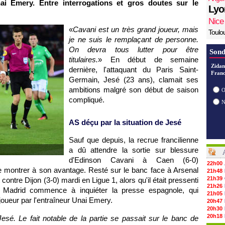
nai Emery. Entre interrogations et gros doutes sur le
Lyo
Nice
«
Cavani est un très grand joueur, mais
Toulo
je ne suis le remplaçant de personne.
On devra tous lutter pour être
Sond
titulaires.
» En début de semaine
Zidan
dernière, l'attaquant du Paris Saint-
Franc
Germain, Jesé (23 ans), clamait ses
ambitions malgré son début de saison
O
compliqué.
AS déçu par la situation de Jesé
Sauf que depuis, la recrue francilienne
a dû attendre la sortie sur blessure
d'Edinson Cavani à Caen (6-0)
22h00
se montrer à son avantage. Resté sur le banc face à Arsenal
21h48
21h39
ontre Dijon (3-0) mardi en Ligue 1, alors qu'il était pressenti
21h26
al Madrid commence à inquiéter la presse espagnole, qui
21h05
joueur par l'entraîneur Unai Emery.
20h47
20h30
20h18
é. Le fait notable de la partie se passait sur le banc de
20h04