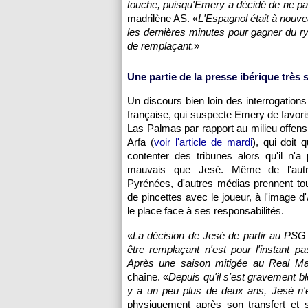
touche, puisqu'Emery a décidé de ne p
madrilène AS. «
L'Espagnol était à nouve
les dernières minutes pour gagner du ryth
de remplaçant.
»
Une partie de la presse ibérique très 
Un discours bien loin des interrogations
française, qui suspecte Emery de favoris
Las Palmas par rapport au milieu offen
Arfa (
voir l'article de mardi
), qui doit 
contenter des tribunes alors qu'il n'a
mauvais que Jesé. Même de l'aut
Pyrénées, d'autres médias prennent to
de pincettes avec le joueur, à l'image d
le place face à ses responsabilités.
«
La décision de Jesé de partir au PSG
être remplaçant n'est pour l'instant pa
Après une saison mitigée au Real Ma
chaîne. «
Depuis qu'il s'est gravement 
y a un peu plus de deux ans, Jesé n'es
physiquement après son transfert et 