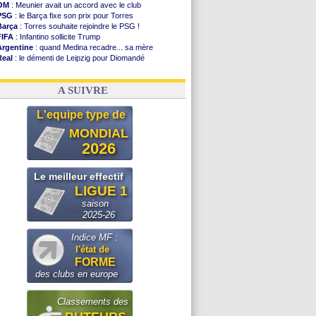
OM
: Meunier avait un accord avec le club
PSG
: le Barça fixe son prix pour Torres
Barça
: Torres souhaite rejoindre le PSG !
FIFA
: Infantino sollicite Trump
Argentine
: quand Medina recadre... sa mère
Real
: le démenti de Leipzig pour Diomandé
OM
: Paixão attire un 2e club anglais
FIFA
: le conseiller d'Infantino démissionne !
A SUIVRE
L'equipe type de
MONDIAL
2026
Le meilleur effectif
LIGUE 1
saison
2025-26
Indice MF :
l'état de
FORME
des clubs en europe
Classements des