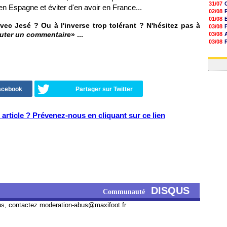
31/07
en Espagne et éviter d'en avoir en France...
02/08
01/08
ec Jesé ? Ou à l'inverse trop tolérant ? N'hésitez pas à
03/08
uter un commentaire
» ...
03/08
03/08
03/08
31/07
Facebook
Partager sur Twitter
article ? Prévenez-nous en cliquant sur ce lien
DISQUS
Communauté
us, contactez
moderation-abus@maxifoot.fr