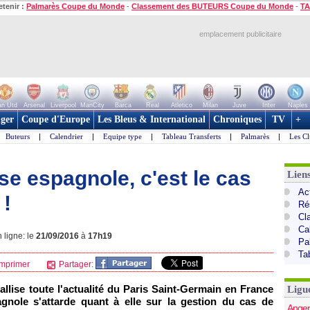
etenir :
Palmarès Coupe du Monde
-
Classement des BUTEURS Coupe du Monde
-
TA
emplacement publicitaire
n Utd
Arsenal
Liverpool
ManCity
Barca
Real
Atletico
Milan
Juve
Inter
Naples
ger
Coupe d'Europe
Les Bleus & International
Chroniques
TV
+
Buteurs
|
Calendrier
|
Equipe type
|
Tableau Transferts
|
Palmarès
|
Les Cl
se espagnole, c'est le cas
Lien
Act
 !
Ré
Cl
Ca
 ligne: le
21/09/2016
à
17h19
Pa
Ta
mprimer
Partager:
tallise toute l'actualité du Paris Saint-Germain en France
Ligu
gnole s'attarde quant à elle sur la gestion du cas de
Anger