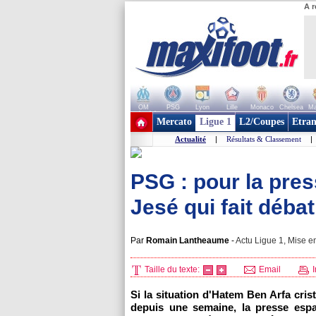
A r
OM
PSG
Lyon
Lille
Monaco
Chelsea
Ma
+ de clubs
Mercato
Ligue 1
L2/Coupes
Etran
Actualité
|
Résultats & Classement
|
PSG : pour la pres
Jesé qui fait débat
Par
Romain Lantheaume
-
Actu Ligue 1, Mise en
Taille du texte:
Email
I
Si la situation d'Hatem Ben Arfa cris
depuis une semaine, la presse espa