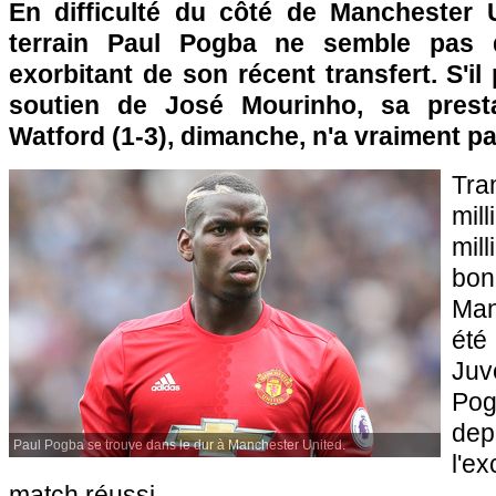
En difficulté du côté de Manchester U
terrain Paul Pogba ne semble pas d
exorbitant de son récent transfert. S'il
soutien de José Mourinho, sa presta
Watford (1-3), dimanche, n'a vraiment pa
Tr
mil
mi
bo
Man
été
Juv
Pog
dep
Paul Pogba se trouve dans le dur à Manchester United.
l'e
match réussi.