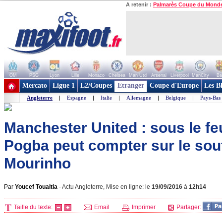
A retenir :
Palmarès Coupe du Mond
OM
PSG
Lyon
Lille
Monaco
Chelsea
Man Utd
Arsenal
Liverpool
ManCity
Ba
+ de clubs
Mercato
Ligue 1
L2/Coupes
Etranger
Coupe d'Europe
Les B
Angleterre
|
Espagne
|
Italie
|
Allemagne
|
Belgique
|
Pays-Bas
Manchester United : sous le feu
Pogba peut compter sur le sou
Mourinho
Par
Youcef Touaitia
-
Actu Angleterre, Mise en ligne: le
19/09/2016
à
12h14
Taille du texte:
Email
Imprimer
Partager: