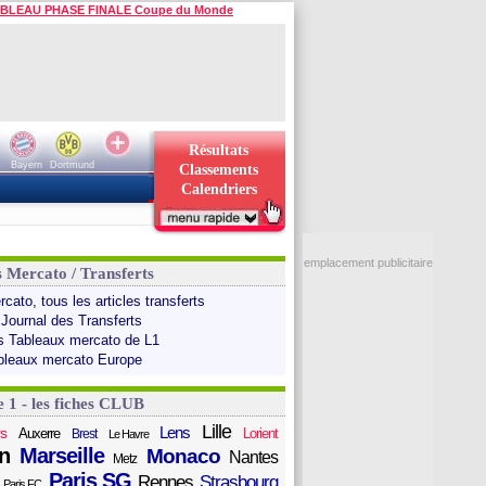
BLEAU PHASE FINALE Coupe du Monde
Résultats
Bayern
Dortmund
Classements
Calendriers
emplacement publicitaire
s Mercato / Transferts
cato, tous les articles transferts
 Journal des Transferts
s Tableaux mercato de L1
bleaux mercato Europe
e 1 - les fiches CLUB
Lille
Lens
s
Auxerre
Lorient
Brest
Le Havre
n
Marseille
Monaco
Nantes
Metz
Paris SG
Rennes
Strasbourg
Paris FC