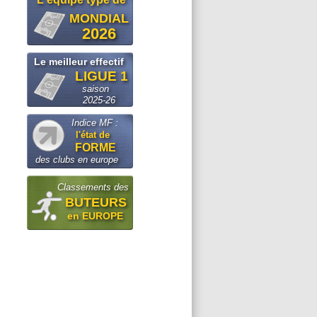
MONDIAL
2026
Le meilleur effectif
LIGUE 1
saison
2025-26
Indice MF :
l'état de
FORME
des clubs en europe
Classements des
BUTEURS
en EUROPE