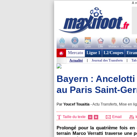
A r
OM
PSG
Lyon
Lille
Monaco
Chelsea
Ma
+ de clubs
Mercato
Ligue 1
L2/Coupes
Etran
Actualité
|
Journal des Transferts
|
Tab
Bayern : Ancelotti 
au Paris Saint-Ger
Par
Youcef Touaitia
-
Actu Transferts, Mise en li
Taille du texte:
Email
I
Prolongé pour la quatrième fois en 
terrain Marco Verratti traverse une pé