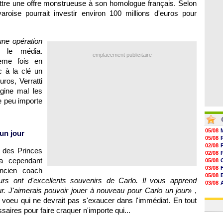
ttre une offre monstrueuse à son homologue français. Selon
08/08
08/08
bavaroise pourrait investir environ 100 millions d'euros pour
08/08
08/08
une opération
 le média.
emplacement publicitaire
ème fois en
c à la clé un
uros, Verratti
gine mal les
ce peu importe
05/08
 un jour
05/08
02/08
 des Princes
02/08
a cependant
05/08
03/08
ncien coach
05/08
urs ont d'excellents souvenirs de Carlo. Il vous apprend
03/08
r. J'aimerais pouvoir jouer à nouveau pour Carlo un jour
» ,
03/08
03/08
 voeu qui ne devrait pas s'exaucer dans l'immédiat. En tout
ires pour faire craquer n'importe qui...