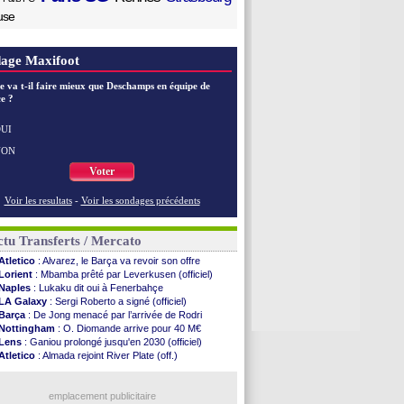
use
age Maxifoot
e va t-il faire mieux que Deschamps en équipe de
e ?
UI
NON
Voter
Voir les resultats
-
Voir les sondages précédents
tu Transferts / Mercato
Atletico
: Alvarez, le Barça va revoir son offre
Lorient
: Mbamba prêté par Leverkusen (officiel)
Naples
: Lukaku dit oui à Fenerbahçe
LA Galaxy
: Sergi Roberto a signé (officiel)
Barça
: De Jong menacé par l’arrivée de Rodri
Nottingham
: O. Diomande arrive pour 40 M€
Lens
: Ganiou prolongé jusqu'en 2030 (officiel)
Atletico
: Almada rejoint River Plate (off.)
Monaco
: Camara a la cote en Angleterre
Amical
: encore une défaite pour Strasbourg
OM
: la piste Goore en attaque
emplacement publicitaire