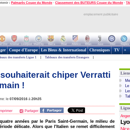
etenir :
Palmarès Coupe du Monde
-
Classement des BUTEURS Coupe du Monde
-
TA
emplacement publicitaire
n Utd
Arsenal
Liverpool
ManCity
Barca
Real
Atletico
Milan
Juve
Inter
Naples
ger
Coupe d'Europe
Les Bleus & International
Chroniques
TV
+
leaux des transferts Ligue 1
|
Tableaux des transferts Etrangers
|
souhaiterait chiper Verratti
Lien
Mer
main !
Le
Le
Ta
gne: le
07/09/2016
à
20h35
Ligu
mprimer
Partager:
Anger
quatre années par le Paris Saint-Germain, le milieu de
Lyo
riode délicate. Alors que l'Italien se remet difficilement
Nice