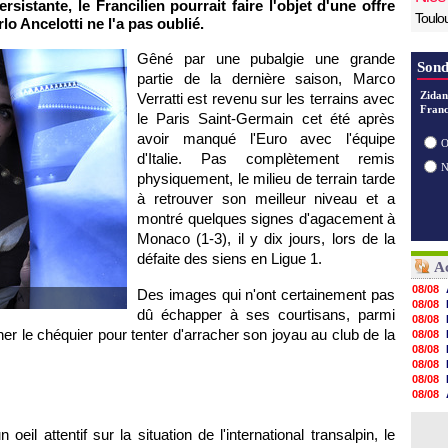
sistante, le Francilien pourrait faire l'objet d'une offre
Toulo
 Ancelotti ne l'a pas oublié.
Gêné par une pubalgie une grande
Sond
partie de la dernière saison, Marco
Zidan
Verratti est revenu sur les terrains avec
Franc
le Paris Saint-Germain cet été après
avoir manqué l'Euro avec l'équipe
O
d'Italie. Pas complètement remis
physiquement, le milieu de terrain tarde
à retrouver son meilleur niveau et a
montré quelques signes d'agacement à
Monaco (1-3), il y dix jours, lors de la
défaite des siens en Ligue 1.
Ac
08/08
Des images qui n'ont certainement pas
08/08
dû échapper à ses courtisans, parmi
08/08
er le chéquier pour tenter d'arracher son joyau au club de la
08/08
08/08
08/08
08/08
08/08
08/08
08/08
oeil attentif sur la situation de l'international transalpin, le
08/08