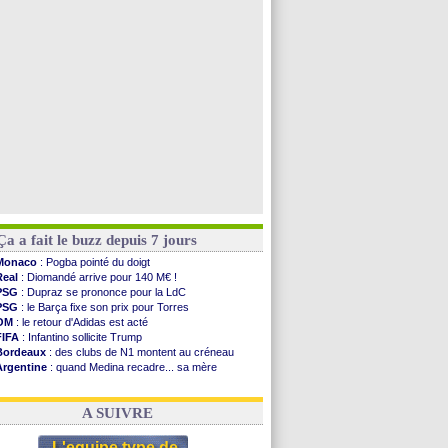
PSG
: ça négocie avec le Barça pour Torres
Arsenal
: c'est signé pour Guimaraes (officiel)
Newcastle
: Guimarães, le club se défend
PSG
: une deuxième offre pour Suzuki
Voir toutes les brèves
Ça a fait le buzz depuis 7 jours
Monaco
: Pogba pointé du doigt
Real
: Diomandé arrive pour 140 M€ !
PSG
: Dupraz se prononce pour la LdC
PSG
: le Barça fixe son prix pour Torres
OM
: le retour d'Adidas est acté
FIFA
: Infantino sollicite Trump
Bordeaux
: des clubs de N1 montent au créneau
Argentine
: quand Medina recadre... sa mère
Real
: le démenti de Leipzig pour Diomandé
OM
: Paixão attire un 2e club anglais
A SUIVRE
L'equipe type de