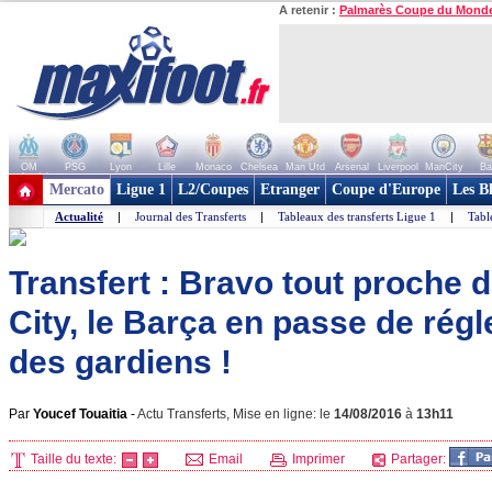
A retenir :
Palmarès Coupe du Mond
OM
PSG
Lyon
Lille
Monaco
Chelsea
Man Utd
Arsenal
Liverpool
ManCity
Ba
+ de clubs
Mercato
Ligue 1
L2/Coupes
Etranger
Coupe d'Europe
Les B
Actualité
|
Journal des Transferts
|
Tableaux des transferts Ligue 1
|
Tabl
Transfert : Bravo tout proche
City, le Barça en passe de régl
des gardiens !
Par
Youcef Touaitia
-
Actu Transferts, Mise en ligne: le
14/08/2016
à
13h11
Taille du texte:
Email
Imprimer
Partager: