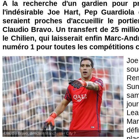
A la recherche d'un gardien pour pr
l'indésirable Joe Hart, Pep Guardiola
seraient proches d'accueillir le port
Claudio Bravo. Un transfert de 25 mill
le Chilien, qui laisserait enfin Marc-And
numéro 1 pour toutes les compétitions 
Joe
so
Re
Su
sam
jo
Lea
Man
déf
Claudio Bravo, direction Manchester City ?
plac