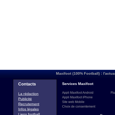
Maxifoot (100% Football) : l'actua
Services Maxifoot
Contacts
Appli Maxifoot Android
Flu
La rédaction
Appli Maxifoot iPhone
Publicité
Site web Mobile
Recrutement
Choix de consentement
Infos légales
Liens football