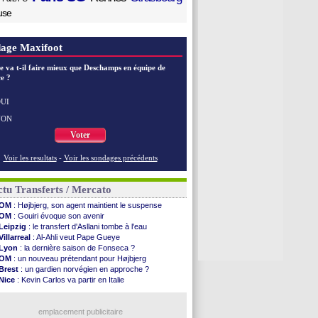
use
age Maxifoot
e va t-il faire mieux que Deschamps en équipe de
e ?
UI
NON
Voter
Voir les resultats
-
Voir les sondages précédents
tu Transferts / Mercato
OM
: Højbjerg, son agent maintient le suspense
OM
: Gouiri évoque son avenir
Leipzig
: le transfert d'Asllani tombe à l'eau
Villarreal
: Al-Ahli veut Pape Gueye
Lyon
: la dernière saison de Fonseca ?
OM
: un nouveau prétendant pour Højbjerg
Brest
: un gardien norvégien en approche ?
Nice
: Kevin Carlos va partir en Italie
Leganés
: c'est signé pour Luca Zidane (off.)
Atletico
: Ruggeri en route pour Aston Villa
Lyon
: Mangala prêté à Getafe (officiel)
emplacement publicitaire