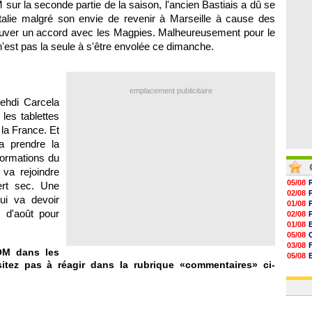
M sur la seconde partie de la saison, l'ancien Bastiais a dû se
07/08
07/08
Italie malgré son envie de revenir à Marseille à cause des
07/08
trouver un accord avec les Magpies. Malheureusement pour le
07/08
n'est pas la seule à s'être envolée ce dimanche.
emplacement publicitaire
Mehdi Carcela
les tablettes
 la France. Et
va prendre la
nformations du
 va rejoindre
05/08
ert sec. Une
02/08
ui va devoir
01/08
 d'août pour
02/08
01/08
05/08
03/08
OM dans les
05/08
itez pas à réagir dans la rubrique «commentaires» ci-
03/08
03/08