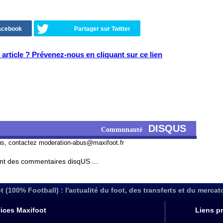
Facebook
Partager sur Twitter
article ? Prévenez-nous en cliquant sur ce lien
DISQUS
Communauté
us, contactez
moderation-abus@maxifoot.fr
t des commentaires disqUS ...
t (100% Football) : l'actualité du foot, des transferts et du mercat
ices Maxifoot
Liens pr