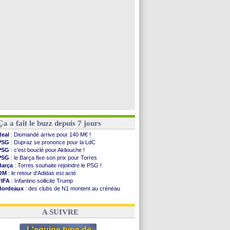
PSG
: Nsoki va signer en Croatie
Arsenal
: Naples vise Gabriel Jesus
Real
: Mastantuono prêté à la Fiorentina (off.)
Man City
: accord avec le Barça pour Rodri ?
Voir toutes les brèves
Ça a fait le buzz depuis 7 jours
Real
: Diomandé arrive pour 140 M€ !
PSG
: Dupraz se prononce pour la LdC
PSG
: c'est bouclé pour Akliouche !
PSG
: le Barça fixe son prix pour Torres
Barça
: Torres souhaite rejoindre le PSG !
OM
: le retour d'Adidas est acté
FIFA
: Infantino sollicite Trump
Bordeaux
: des clubs de N1 montent au créneau
Argentine
: quand Medina recadre... sa mère
Real
: le démenti de Leipzig pour Diomandé
A SUIVRE
L'equipe type de