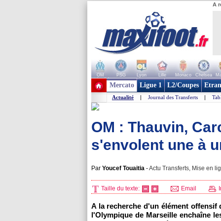
A r
OM
PSG
Lyon
Lille
Monaco
Chelsea
Ma
+ de clubs
Mercato
Ligue 1
L2/Coupes
Etran
Actualité
|
Journal des Transferts
|
Tab
OM : Thauvin, Carc
s'envolent une à u
Par
Youcef Touaitia
-
Actu Transferts, Mise en li
Taille du texte:
Email
I
A la recherche d'un élément offensif 
l'Olympique de Marseille enchaîne le