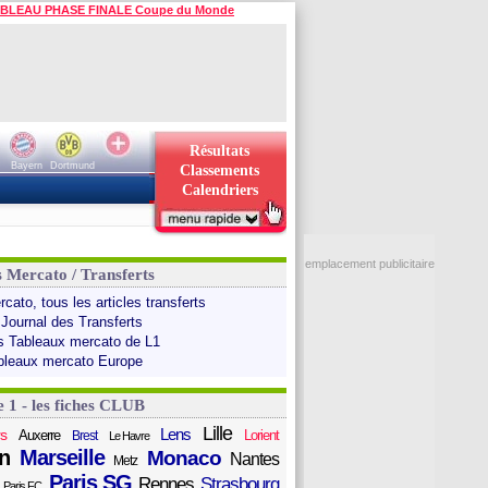
BLEAU PHASE FINALE Coupe du Monde
Résultats
Bayern
Dortmund
Classements
Calendriers
emplacement publicitaire
s Mercato / Transferts
cato, tous les articles transferts
 Journal des Transferts
s Tableaux mercato de L1
bleaux mercato Europe
e 1 - les fiches CLUB
Lille
Lens
s
Auxerre
Lorient
Brest
Le Havre
n
Marseille
Monaco
Nantes
Metz
Paris SG
Rennes
Strasbourg
Paris FC