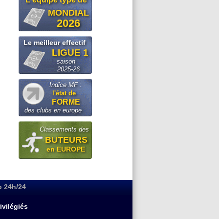
MONDIAL
2026
Le meilleur effectif
LIGUE 1
saison
2025-26
Indice MF :
l'état de
FORME
des clubs en europe
Classements des
BUTEURS
en EUROPE
o 24h/24
ivilégiés