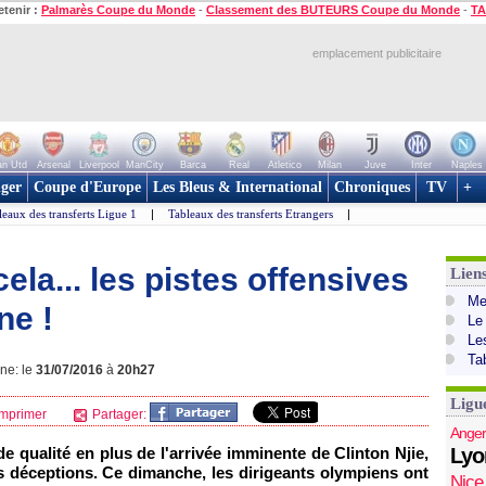
etenir :
Palmarès Coupe du Monde
-
Classement des BUTEURS Coupe du Monde
-
TA
emplacement publicitaire
n Utd
Arsenal
Liverpool
ManCity
Barca
Real
Atletico
Milan
Juve
Inter
Naples
ger
Coupe d'Europe
Les Bleus & International
Chroniques
TV
+
leaux des transferts Ligue 1
|
Tableaux des transferts Etrangers
|
ela... les pistes offensives
Lien
Mer
ne !
Le
Le
Ta
gne: le
31/07/2016
à
20h27
Ligu
mprimer
Partager:
Anger
de qualité en plus de l'arrivée imminente de Clinton Njie,
Lyo
s déceptions. Ce dimanche, les dirigeants olympiens ont
Nice