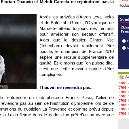
lorian Thauvin et Mehdi Carcela ne rejoindront pas la
Toulo
Après les arrivées d'Aaron Leya Iseka
Sond
et de Bafétimbi Gomis, l'Olympique de
Zidan
Marseille attend toujours des renforts
Franc
pour améliorer son secteur offensif.
Alors que le dossier Clinton Njie
O
(Tottenham) devrait rapidement être
bouclé, le champion de France 2010
espère une recrue supplémentaire de
qualité. Et le moins que l'on puisse dire,
c'est que cette mission risque d'être
compliquée.
Ac
07/08
me.
Thauvin ne reviendra pas...
07/08
07/08
07/08
 l'entraîneur du club phocéen Franck Passi, l'ailier de
07/08
eviendra pas au sein de l'institution olympienne lors de ce
07/08
nformations du quotidien La Provence et comme prévu depuis
07/08
07/08
dre la Lazio Rome dans le cadre d'un prêt d'un an avec une
07/08
.
07/08
07/08