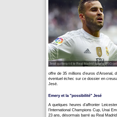
Jesé quittera-t-il le Real Madrid pour le PSG cet
offre de 35 millions d'euros d'Arsenal, 
éventuel échec sur ce dossier en creus
Jesé.
Emery et la "possibilité" Jesé
A quelques heures d'affronter Leiceste
l'International Champions Cup, Unai Eme
23 ans, désormais barré au Real Madrid 