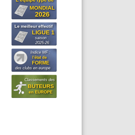
MONDIAL
2026
Le meilleur effectif
LIGUE 1
saison
2025-26
Indice MF :
l'état de
FORME
des clubs en europe
Classements des
BUTEURS
en EUROPE