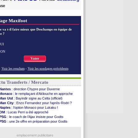
use
age Maxifoot
e va t-il faire mieux que Deschamps en équipe de
e ?
UI
NON
Voter
Voir les resultats
-
Voir les sondages précédents
tu Transferts / Mercato
Nantes
: direction Chypre pour Duverne
Monaco
: le remplaçant d'Akliouche en approche
Man Utd
: Bayindir signe au Celta (officiel)
Man City
: Enzo Fernandez pour l'après-Rodri ?
Naples
: l'option Monaco pour Lukaku !
OM
: Lucas Perri a été approché
PSG
: le coach de l'Ajax insiste pour Godts
PSG
: une 2e offre en préparation pour Godts
Francfort
: Dina Ebimbe signe à Schalke (off.)
Strasbourg
: Saïdou Sow prêté à Nantes (off.)
Dortmund
: Newcastle est prévenu pour Nmecha
emplacement publicitaire