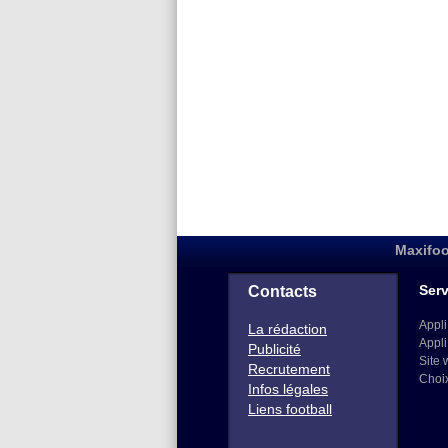
Maxifoo
Serv
Contacts
Appli
La rédaction
Appli
Publicité
Site 
Recrutement
Choi
Infos légales
Liens football