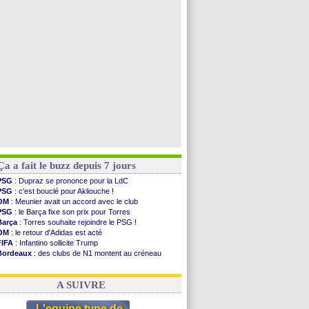
Barça
: première offre à 45 M€ pour Rodri ?
Tottenham
: Van de Ven va prolonger
Rennes
: Embolo a des pistes alléchantes
Man City
: Trafford à Leeds pour 47 M€ (off.)
Voir toutes les brèves
Ça a fait le buzz depuis 7 jours
PSG
: Dupraz se prononce pour la LdC
PSG
: c'est bouclé pour Akliouche !
OM
: Meunier avait un accord avec le club
PSG
: le Barça fixe son prix pour Torres
Barça
: Torres souhaite rejoindre le PSG !
OM
: le retour d'Adidas est acté
FIFA
: Infantino sollicite Trump
Bordeaux
: des clubs de N1 montent au créneau
Argentine
: quand Medina recadre... sa mère
Real
: le démenti de Leipzig pour Diomandé
A SUIVRE
L'equipe type de