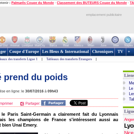
etenir :
Palmarès Coupe du Monde
-
Classement des BUTEURS Coupe du Monde
-
TA
emplacement publicitaire
n Utd
Arsenal
Liverpool
ManCity
Barca
Real
Atletico
Milan
Juve
Inter
Naples
ger
Coupe d'Europe
Les Bleus & International
Chroniques
TV
+
leaux des transferts Ligue 1
|
Tableaux des transferts Etrangers
|
é prend du poids
Lien
Mer
Le
ise en ligne: le
30/07/2016
à
09h43
Le
Ta
mprimer
Partager:
Ligu
 le Paris Saint-Germain a clairement fait du Lyonnais
Mais les champions de France s'intéressent aussi au
Anger
t bien Unai Emery.
Lyo
Nice