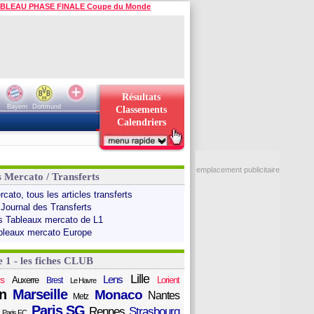
BLEAU PHASE FINALE Coupe du Monde
Résultats
Bayern
Dortmund
Classements
Calendriers
emplacement publicitaire
s Mercato / Transferts
cato, tous les articles transferts
 Journal des Transferts
s Tableaux mercato de L1
bleaux mercato Europe
e 1 - les fiches CLUB
Lille
Lens
s
Auxerre
Lorient
Brest
Le Havre
n
Marseille
Monaco
Nantes
Metz
Paris SG
Rennes
Strasbourg
Paris FC