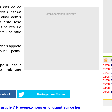
07/08
07/08
s lors de ce
06/08
ssi. C'est un
06/08
emplacement publicitaire
 ainsi admis
la piste Jesé
es heures. Le
tre une offre
er s'apprête
our 9 "petits"
 pour Jesé ?
02/08
a rubrique
01/08
31/07
02/08
01/08
05/08
03/08
05/08
Facebook
Partager sur Twitter
03/08
03/08
article ? Prévenez-nous en cliquant sur ce lien