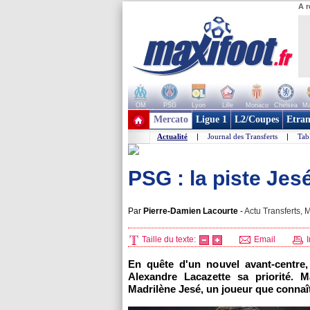
A r
OM
PSG
Lyon
Lille
Monaco
Chelsea
Ma
+ de clubs
Mercato
Ligue 1
L2/Coupes
Etran
Actualité
|
Journal des Transferts
|
Tab
PSG : la piste Jes
Par
Pierre-Damien Lacourte
-
Actu Transferts, M
Taille du texte:
Email
I
En quête d'un nouvel avant-centre,
Alexandre Lacazette sa priorité. 
Madrilène Jesé, un joueur que connaî