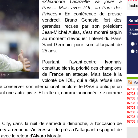
«
Alexandre Lacazette va jouer à
Toulo
Paris... Mais avec l'OL, au Parc des
Princes.
» En conférence de presse
vendredi, Bruno Genesio, fort des
Sond
garanties reçues par son président
Zidan
Jean-Michel Aulas, s'est montré taquin
Franc
au moment d'évoquer l'intérêt du Paris
Saint-Germain pour son attaquant de
O
25 ans.
Pourtant, l'avant-centre lyonnais
constitue bien la priorité des champions
de France en attaque. Mais face à la
 été ?
volonté de l'OL, qui a déjà refusé une
Ac
de conserver son international tricolore, le PSG a anticipé un
07/08
ant une autre piste. Et celle-ci, comme annoncée, se nomme
07/08
07/08
07/08
07/08
07/08
07/08
07/08
r City, dans la nuit de samedi à dimanche, à l'occasion de
07/08
ry a reconnu s'intéresser de près à l'attaquant espagnol de
07/08
avec le retour d'Alvaro Morata.
07/08