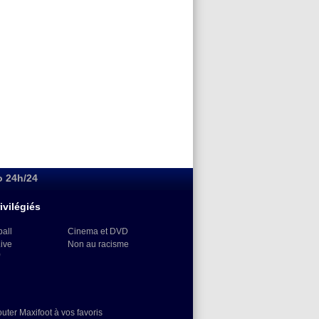
o 24h/24
ivilégiés
ball
Cinema et DVD
Live
Non au racisme
)
outer Maxifoot à vos favoris