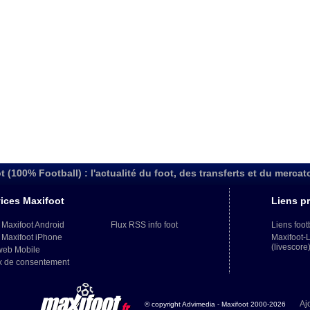
t (100% Football) : l'actualité du foot, des transferts et du mercat
ices Maxifoot
Liens pr
 Maxifoot Android
Flux RSS info foot
Liens foot
 Maxifoot iPhone
Maxifoot-
(livescore
web Mobile
x de consentement
Aj
© copyright Advimedia - Maxifoot 2000-2026