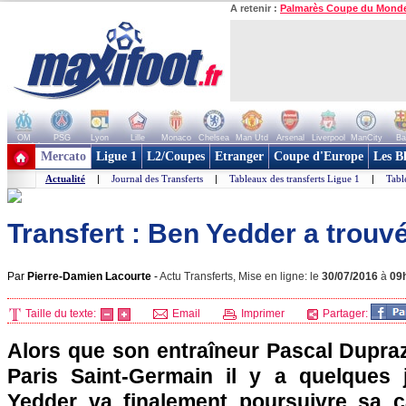
A retenir :
Palmarès Coupe du Mond
OM
PSG
Lyon
Lille
Monaco
Chelsea
Man Utd
Arsenal
Liverpool
ManCity
Ba
+ de clubs
Mercato
Ligue 1
L2/Coupes
Etranger
Coupe d'Europe
Les B
Actualité
|
Journal des Transferts
|
Tableaux des transferts Ligue 1
|
Tabl
Transfert : Ben Yedder a trouv
Par
Pierre-Damien Lacourte
-
Actu Transferts, Mise en ligne: le
30/07/2016
à
09
Taille du texte:
Email
Imprimer
Partager:
Alors que son entraîneur Pascal Dupraz 
Paris Saint-Germain il y a quelques
Yedder va finalement poursuivre sa car