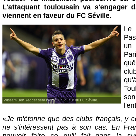
L'attaquant toulousain va s'engager 
viennent en faveur du FC Séville.
Le 
Pas
un
Par
quê
club
qu'
Tou
son
Wissam Ben Yedder sera bientôt un joueur du FC Séville.
l'en
«
Je m'étonne que des clubs français, y c
ne s'intéressent pas à son cas. En Fran
pouvoir faire ce qu'il fait dans la su