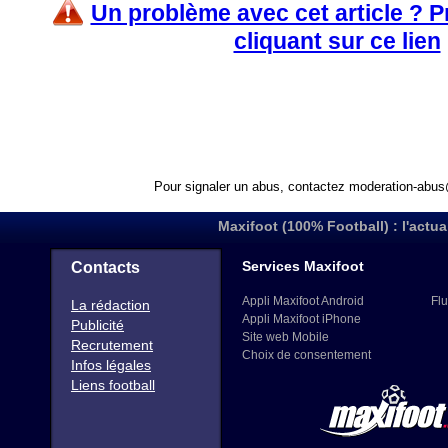
Un problème avec cet article ? 
cliquant sur ce lien
Pour signaler un abus, contactez
moderation-abus
Maxifoot (100% Football) : l'actua
Services Maxifoot
Contacts
Appli Maxifoot Android
Flu
La rédaction
Appli Maxifoot iPhone
Publicité
Site web Mobile
Recrutement
Choix de consentement
Infos légales
Liens football