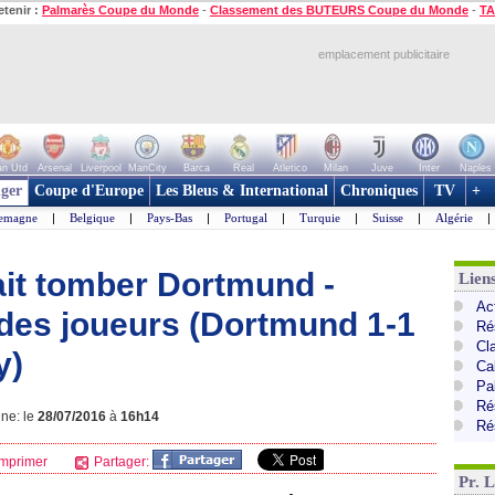
etenir :
Palmarès Coupe du Monde
-
Classement des BUTEURS Coupe du Monde
-
TA
emplacement publicitaire
n Utd
Arsenal
Liverpool
ManCity
Barca
Real
Atletico
Milan
Juve
Inter
Naples
ger
Coupe d'Europe
Les Bleus & International
Chroniques
TV
+
lemagne
|
Belgique
|
Pays-Bas
|
Portugal
|
Turquie
|
Suisse
|
Algérie
|
fait tomber Dortmund -
Lien
Ac
des joueurs (Dortmund 1-1
Ré
Cl
y)
Ca
Pa
Ré
gne: le
28/07/2016
à
16h14
Ré
mprimer
Partager:
Pr. 