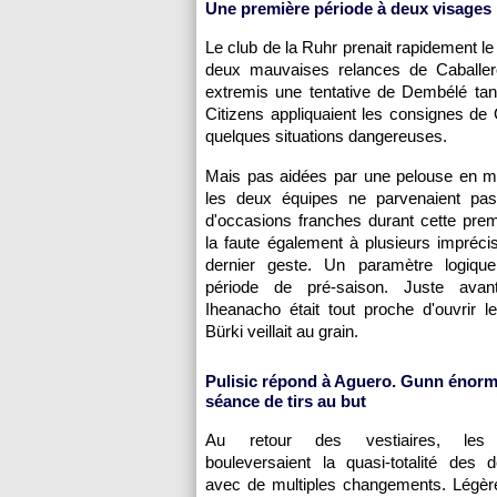
Une première période à deux visages
Le club de la Ruhr prenait rapidement l
deux mauvaises relances de Caballero
extremis une tentative de Dembélé tan
Citizens appliquaient les consignes de G
quelques situations dangereuses.
Mais pas aidées par une pelouse en ma
les deux équipes ne parvenaient pa
d'occasions franches durant cette prem
la faute également à plusieurs impréci
dernier geste. Un paramètre logiqu
période de pré-saison. Juste avan
Iheanacho était tout proche d'ouvrir 
Bürki veillait au grain.
Pulisic répond à Aguero. Gunn énorme
séance de tirs au but
Au retour des vestiaires, les 
bouleversaient la quasi-totalité des 
avec de multiples changements. Légère