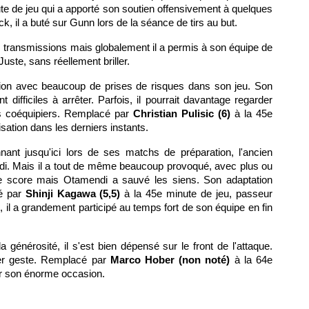
te de jeu qui a apporté son soutien offensivement à quelques
 il a buté sur Gunn lors de la séance de tirs au but.
 transmissions mais globalement il a permis à son équipe de
uste, sans réellement briller.
tion avec beaucoup de prises de risques dans son jeu. Son
 difficiles à arrêter. Parfois, il pourrait davantage regarder
es coéquipiers. Remplacé par
Christian Pulisic (6)
à la 45e
lisation dans les derniers instants.
ant jusqu'ici lors de ses matchs de préparation, l'ancien
di. Mais il a tout de même beaucoup provoqué, avec plus ou
r le score mais Otamendi a sauvé les siens. Son adaptation
cé par
Shinji Kagawa (5,5)
à la 45e minute de jeu, passeur
n, il a grandement participé au temps fort de son équipe en fin
 la générosité, il s'est bien dépensé sur le front de l'attaque.
ier geste. Remplacé par
Marco Hober (non noté)
à la 64e
sur son énorme occasion.