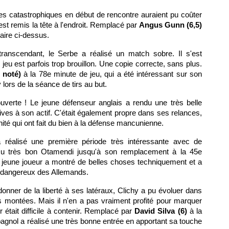
es catastrophiques en début de rencontre auraient pu coûter
'est remis la tête à l'endroit. Remplacé par
Angus Gunn (6,5)
aire ci-dessus.
ranscendant, le Serbe a réalisé un match sobre. Il s'est
 jeu est parfois trop brouillon. Une copie correcte, sans plus.
 noté)
à la 78e minute de jeu, qui a été intéressant sur son
 lors de la séance de tirs au but.
uverte ! Le jeune défenseur anglais a rendu une très belle
ives à son actif. C'était également propre dans ses relances,
nité qui ont fait du bien à la défense mancunienne.
a réalisé une première période très intéressante avec de
 Du très bon Otamendi jusqu'à son remplacement à la 45e
e jeune joueur a montré de belles choses techniquement et a
 dangereux des Allemands.
onner de la liberté à ses latéraux, Clichy a pu évoluer dans
s montées. Mais il n'en a pas vraiment profité pour marquer
était difficile à contenir. Remplacé par
David Silva (6)
à la
pagnol a réalisé une très bonne entrée en apportant sa touche