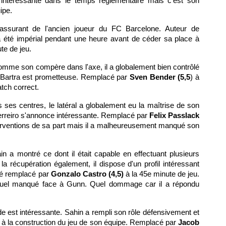
 intéressante dans le temps réglementaire mais c'est son
ipe.
ssurant de l'ancien joueur du FC Barcelone. Auteur de
 a été impérial pendant une heure avant de céder sa place à
te de jeu.
comme son compère dans l'axe, il a globalement bien contrôlé
c Bartra est prometteuse. Remplacé par
Sven Bender (5,5
) à
atch correct.
s ses centres, le latéral a globalement eu la maîtrise de son
rreiro s'annonce intéressante. Remplacé par
Felix Passlack
nterventions de sa part mais il a malheureusement manqué son
ain a montré ce dont il était capable en effectuant plusieurs
la récupération également, il dispose d'un profil intéressant
été remplacé par
Gonzalo Castro (4,5)
à la 45e minute de jeu.
duel manqué face à Gunn. Quel dommage car il a répondu
 est intéressante. Sahin a rempli son rôle défensivement et
 à la construction du jeu de son équipe. Remplacé par
Jacob