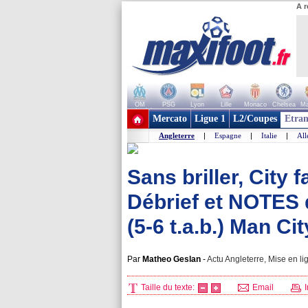
A r
OM
PSG
Lyon
Lille
Monaco
Chelsea
Ma
+ de clubs
Mercato
Ligue 1
L2/Coupes
Etran
Angleterre
|
Espagne
|
Italie
|
Al
Sans briller, City 
Débrief et NOTES 
(5-6 t.a.b.) Man Cit
Par
Matheo Geslan
-
Actu Angleterre, Mise en li
Taille du texte:
Email
I