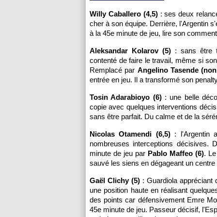
Willy Caballero (4,5)
: ses deux relanc
cher à son équipe. Derrière, l'Argentin s
à la 45e minute de jeu, lire son comment
Aleksandar Kolarov (5)
: sans être t
contenté de faire le travail, même si son
Remplacé par
Angelino Tasende (non
entrée en jeu. Il a transformé son penalty
Tosin Adarabioyo (6)
: une belle déco
copie avec quelques interventions décis
sans être parfait. Du calme et de la séré
Nicolas Otamendi (6,5)
: l'Argentin 
nombreuses interceptions décisives.
minute de jeu par
Pablo Maffeo (6)
. L
sauvé les siens en dégageant un centre
Gaël Clichy (5)
: Guardiola appréciant d
une position haute en réalisant quelque
des points car défensivement Emre Mor 
45e minute de jeu. Passeur décisif, l'Es