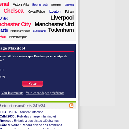
enal
Aston Villa
Bournemouth
Brentford
Brighton
Chelsea
Everton
Crystal Palace
Fulham
Liverpool
United
chester City
Manchester Utd
Tottenham
astle
Nottingham Forest
Sunderland
 Ham
Wolverhampton
age Maxifoot
e va t-il faire mieux que Deschamps en équipe de
e ?
UI
NON
Voter
Voir les resultats
-
Voir les sondages précédents
Actu et transferts 24h/24
FIFA
: la CAF soutient Infantino
CdM 2030
: Rubiales charge Infantino et ...
Rennes
: Embolo a des pistes alléchantes
Côte d'Ivoire
: Renard affiche ses ambitions