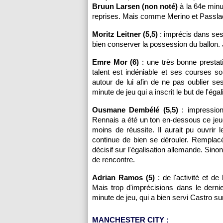
Bruun Larsen (non noté)
à la 64e minu
reprises. Mais comme Merino et Passlack,
Moritz Leitner (5,5)
: imprécis dans ses
bien conserver la possession du ballon. J
Emre Mor (6)
: une très bonne presta
talent est indéniable et ses courses sont
autour de lui afin de ne pas oublier s
minute de jeu qui a inscrit le but de l'éga
Ousmane Dembélé (5,5)
: impressionn
Rennais a été un ton en-dessous ce jeu
moins de réussite. Il aurait pu ouvri
continue de bien se dérouler. Rempla
décisif sur l'égalisation allemande. Sino
de rencontre.
Adrian Ramos (5)
: de l'activité et de
Mais trop d'imprécisions dans le dern
minute de jeu, qui a bien servi Castro 
MANCHESTER CITY :