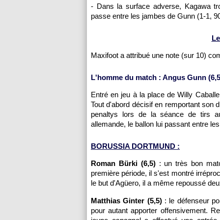
- Dans la surface adverse, Kagawa tro
passe entre les jambes de Gunn (1-1, 9
Le
Maxifoot a attribué une note (sur 10) c
L'homme du match : Angus Gunn (6,5
Entré en jeu à la place de Willy Caballe
Tout d'abord décisif en remportant son d
penaltys lors de la séance de tirs au
allemande, le ballon lui passant entre les
BORUSSIA DORTMUND :
Roman Bürki (6,5)
: un très bon matc
première période, il s'est montré irrépr
le but d'Agüero, il a même repoussé deux
Matthias Ginter (5,5)
: le défenseur po
pour autant apporter offensivement. 