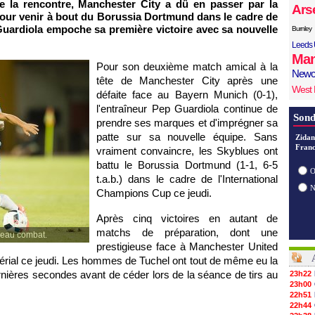
de la rencontre, Manchester City a dû en passer par la
Ars
.) pour venir à bout du Borussia Dortmund dans le cadre de
Guardiola empoche sa première victoire avec sa nouvelle
Burnley
Leeds 
Man
Pour son deuxième match amical à la
Newc
tête de Manchester City après une
West
défaite face au Bayern Munich (0-1),
l'entraîneur Pep Guardiola continue de
Sond
prendre ses marques et d'imprégner sa
patte sur sa nouvelle équipe. Sans
Zidan
Franc
vraiment convaincre, les Skyblues ont
battu le Borussia Dortmund (1-1, 6-5
O
t.a.b.) dans le cadre de l'International
Champions Cup ce jeudi.
Après cinq victoires en autant de
matchs de préparation, dont une
beau combat.
prestigieuse face à Manchester United
érial ce jeudi. Les hommes de Tuchel ont tout de même eu la
rnières secondes avant de céder lors de la séance de tirs au
23h22
23h00
22h51
22h44