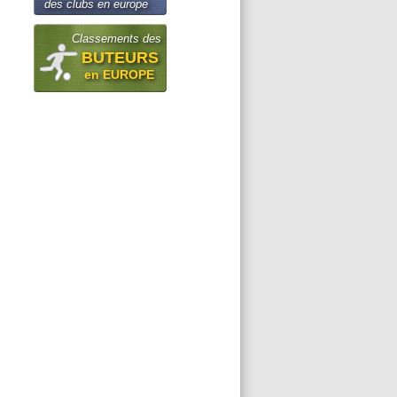
des clubs en europe
Classements des
BUTEURS
en EUROPE