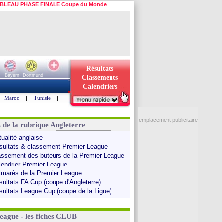
BLEAU PHASE FINALE Coupe du Monde
Résultats
Bayern
Dortmund
Classements
Calendriers
Maroc
|
Tunisie
|
emplacement publicitaire
s de la rubrique Angleterre
tualité anglaise
sultats & classement Premier League
assement des buteurs de la Premier League
lendrier Premier League
lmarès de la Premier League
sultats FA Cup (coupe d'Angleterre)
sultats League Cup (coupe de la Ligue)
League - les fiches CLUB