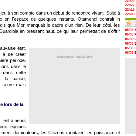
22h38
22h27
22h15
e jeu à son compte dans un début de rencontre vivant. Suite à
22h00
 en l'espace de quelques instants, Otamendi contrait in
21h48
21h39
dis que Mor manquait le cadre d'un rien. De leur côté, les
21h26
05/08
uardiola en pressant haut, ce qui leur permettait de s'offrir
21h05
05/08
20h47
05/08
20h30
05/08
20h18
uvaise état,
05/08
20h04
06/08
s à se créer
19h47
emplacement publicitaire
06/08
ière période,
19h34
06/08
19h14
sions dans le
19h06
e dans cette
18h50
t la pause,
18h30
18h20
le score mais
17h58
 lors de la
entraîneurs
deux équipes
ment dominateurs, les Citizens montaient en puissance et