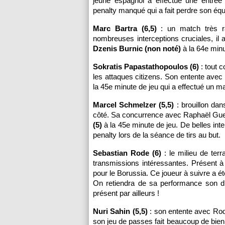
jeune espagnol a effectué une entrée
penalty manqué qui a fait perdre son équ
Marc Bartra (6,5)
: un match très ra
nombreuses interceptions cruciales, il
Dzenis Burnic (non noté)
à la 64e minu
Sokratis Papastathopoulos (6)
: tout 
les attaques citizens. Son entente ave
la 45e minute de jeu qui a effectué un m
Marcel Schmelzer (5,5)
: brouillon dan
côté. Sa concurrence avec Raphaël Gue
(5)
à la 45e minute de jeu. De belles i
penalty lors de la séance de tirs au but.
Sebastian Rode (6)
: le milieu de terr
transmissions intéressantes. Présent à 
pour le Borussia. Ce joueur à suivre a 
On retiendra de sa performance son 
présent par ailleurs !
Nuri Sahin (5,5)
: son entente avec Rode
son jeu de passes fait beaucoup de bien