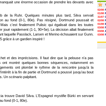
a manquait une énorme occasion de prendre les devants avec
02/08
01/08
b de la Ruhr. Quelques minutes plus tard, Silva servait
31/07
lon au fond (0-1, 80e). Pas résigné, Dortmund poussait et
02/08
01/08
Mais c'est finalement Pulisic qui égalisait dans les toutes
03/08
r joué rapidement (1-1, 90+5e). La décision allait finalement
03/08
rant laquelle Passlack, Larsen et Merino échouaient sur Gunn.
03/08
03/08
 5 grâce à un gardien inspiré !
31/07
et et des imprécisions. Il faut dire que la pelouse n'a pas
pes ont montré quelques bonnes séquences, notamment en
gements ont plombé le rythme de la rencontre jusqu'à la
'intérêt à la fin de partie et Dortmund a poussé jusqu'au bout
. Un scénario palpitant.
ia trouve David Silva. L'Espagnol mystifie Bürki en servant
au fond (0-1, 80e).