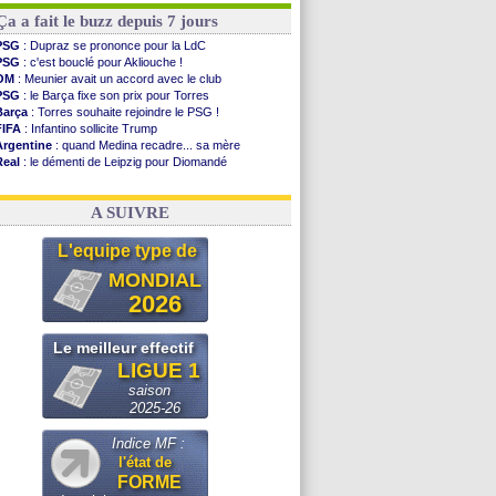
Ça a fait le buzz depuis 7 jours
PSG
: Dupraz se prononce pour la LdC
PSG
: c'est bouclé pour Akliouche !
OM
: Meunier avait un accord avec le club
PSG
: le Barça fixe son prix pour Torres
Barça
: Torres souhaite rejoindre le PSG !
FIFA
: Infantino sollicite Trump
Argentine
: quand Medina recadre... sa mère
Real
: le démenti de Leipzig pour Diomandé
OM
: Paixão attire un 2e club anglais
FIFA
: le conseiller d'Infantino démissionne !
A SUIVRE
L'equipe type de
MONDIAL
2026
Le meilleur effectif
LIGUE 1
saison
2025-26
Indice MF :
l'état de
FORME