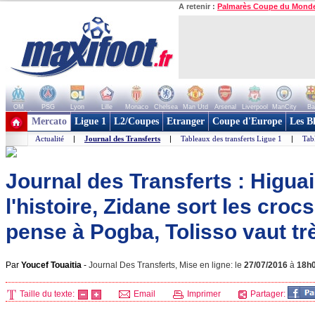
A retenir :
Palmarès Coupe du Mond
OM
PSG
Lyon
Lille
Monaco
Chelsea
Man Utd
Arsenal
Liverpool
ManCity
Ba
+ de clubs
Mercato
Ligue 1
L2/Coupes
Etranger
Coupe d'Europe
Les B
Actualité
|
Journal des Transferts
|
Tableaux des transferts Ligue 1
|
Tab
Journal des Transferts : Higua
l'histoire, Zidane sort les cro
pense à Pogba, Tolisso vaut trè
Par
Youcef Touaitia
-
Journal Des Transferts, Mise en ligne: le
27/07/2016
à
18h
Taille du texte:
Email
Imprimer
Partager: