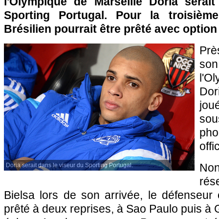
l'Olympique de Marseille Doria serai
Sporting Portugal. Pour la troisième
Brésilien pourrait être prêté avec option 
Prè
so
l'O
Dor
jou
so
ph
offic
Non
Doria serait dans le viseur du Sporting Portugal.
ré
Bielsa lors de son arrivée, le défenseur 
prêté à deux reprises, à Sao Paulo puis à 