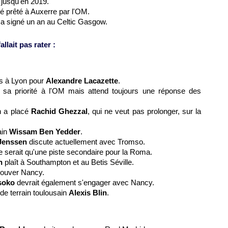
 jusqu'en 2019.
é prêté à Auxerre par l'OM.
a signé un an au Celtic Gasgow.
llait pas rater :
ros à Lyon pour
Alexandre Lacazette
.
 sa priorité à l'OM mais attend toujours une réponse des
n a placé
Rachid Ghezzal
, qui ne veut pas prolonger, sur la
sain
Wissam Ben Yedder
.
 Jenssen
discute actuellement avec Tromso.
 serait qu'une piste secondaire pour la Roma.
n
plaît à Southampton et au Betis Séville.
trouver Nancy.
soko
devrait également s'engager avec Nancy.
de terrain toulousain
Alexis Blin
.