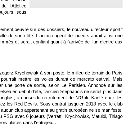
de l'Atletico
oujours sous
llement oeuvré sur ces dossiers, le nouveau directeur sportif
aillé de son côté. L'ancien agent de joueurs aurait ainsi une
ommés et serait confiant quant à l'arrivée de l'un d'entre eux
egorz Krychowiak à son poste, le milieu de terrain du Paris
pourrait mettre les voiles durant ce mercato estival. Mais
ouver une porte de sortie, selon Le Parisien. Annoncé sur les
elsea en début d'été, l'ancien Stéphanois ne serait plus dans
 anglais, à cause du recrutement de N'Golo Kanté chez les
hez les Red Devils. Sous contrat jusqu'en 2018 avec le club
 si aucun club appartenant au gratin européen ne se manifeste.
u PSG avec 6 joueurs (Verratti, Krychowiak, Matuidi, Thiago
ois places dans l'entrejeu...