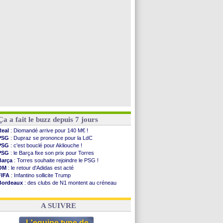
PSG
: Nsoki va signer en Croatie
Arsenal
: Naples vise Gabriel Jesus
Real
: Mastantuono prêté à la Fiorentina (off.)
Man City
: accord avec le Barça pour Rodri ?
Voir toutes les brèves
Ça a fait le buzz depuis 7 jours
Real
: Diomandé arrive pour 140 M€ !
PSG
: Dupraz se prononce pour la LdC
PSG
: c'est bouclé pour Akliouche !
PSG
: le Barça fixe son prix pour Torres
Barça
: Torres souhaite rejoindre le PSG !
OM
: le retour d'Adidas est acté
FIFA
: Infantino sollicite Trump
Bordeaux
: des clubs de N1 montent au créneau
Argentine
: quand Medina recadre... sa mère
Real
: le démenti de Leipzig pour Diomandé
A SUIVRE
L'equipe type de