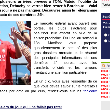
lusieurs arrivées prévues à l'OM, Matuidi l'oublié du
Toulo
etico, Debuchy se verrait bien rester à Bordeaux… Voici
du jour à ne pas manquer. Découvrez aussi le Télégramme
'actu de ces dernières 24h.
Sond
Le mercato estival ayant ouvert ses
Zidan
Franc
portes, les clubs s'activent pour
peaufiner leur effectif en vue de la
O
saison prochaine. Du lundi au samedi à
18h, Maxifoot vous propose
quotidiennement le best of des plus
gros dossiers mercato et le résumé
des principales informations de ces
dernières 24 heures, avec les
Ac
transferts officiels et les rumeurs
07/08
méritant une attention particulière.
07/08
07/08
En un clic, vous avez l'essentiel de ce
 Lyon cet été.
07/08
que vous devez savoir sur le mercato !
07/08
07/08
ssées par date ou par club, rendez-vous sur les
tableaux
07/08
07/08
07/08
07/08
ers du jour qu'il ne fallait pas rater
07/08