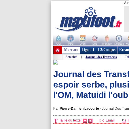
A r
OM
PSG
Lyon
Lille
Monaco
Chelsea
Ma
+ de clubs
Mercato
Ligue 1
L2/Coupes
Etran
Actualité
|
Journal des Transferts
|
Tab
Journal des Trans
espoir serbe, plus
l'OM, Matuidi l'oub
Par
Pierre-Damien Lacourte
-
Journal Des Trans
Taille du texte:
Email
I