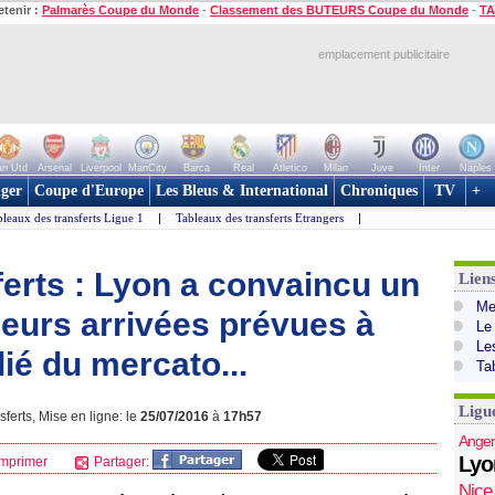
etenir :
Palmarès Coupe du Monde
-
Classement des BUTEURS Coupe du Monde
-
TA
emplacement publicitaire
n Utd
Arsenal
Liverpool
ManCity
Barca
Real
Atletico
Milan
Juve
Inter
Naples
ger
Coupe d'Europe
Les Bleus & International
Chroniques
TV
+
leaux des transferts Ligue 1
|
Tableaux des transferts Etrangers
|
ferts : Lyon a convaincu un
Lien
Mer
ieurs arrivées prévues à
Le
Le
lié du mercato...
Ta
Ligu
ferts, Mise en ligne: le
25/07/2016
à
17h57
Anger
Lyo
mprimer
Partager:
Nice