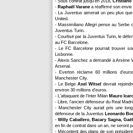
- Sous contrat jusqu'en 2018,
Cristiano
-
Raphaël Varane
a réaffirmé son envie
- La Juventus aimerait un peu plus que
United.
- Massimiliano Allegri pense au Serbe
Juventus Turin.
- Courtisé par la Juventus Turin, le déf
au FC Barcelone.
- Le FC Barcelone pourrait trouver s
Lisbonne.
- Alexis Sanchez a demandé à Arsène W
Arsenal.
- Everton réclame 60 millions d'eur
Manchester City.
- Le Belge
Axel Witsel
devrait rejoind
environ 30 millions d'euros.
- L'attaquant de l'Inter Milan
Mauro Icard
- Libre, l'ancien défenseur du Real Madr
- Manchester City aurait pris une lon
défenseur de la Juventus
Leonardo Bo
-
Willy Caballero, Bacary Sagna, Gaël
en fin de contrat dans un an, ne seront 
- Mécontent des plans de son présiden