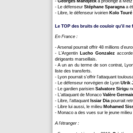
-
Georges Mandjeck
a prolongé à Metz
- Le défenseur
Stéphane Sparagna
a ét
- Libre, le défenseur ivoirien
Kolo Touré
Le TOP des bruits de couloir qu'il ne fa
En France :
- Arsenal pourrait offrir 48 millions d'eu
- L'Argentin
Lucho Gonzalez
accorde
dirigeants marseillais.
- A un an du terme de son contrat, Lyo
liste des transferts.
- Lyon pourrait s'offrir l'attaquant toulou
- Le défenseur norvégien de Lyon
Ulrik
- Le gardien parisien
Salvatore Sirigu
ne
- L'attaquant de Monaco
Valère Germai
- Libre, l'attaquant
Issiar Dia
pourrait re
- Libre lui aussi, le milieu
Mohamed Sis
- Monaco a des vues sur le jeune milieu 
A l'étranger :