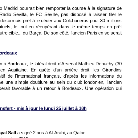
ico Madrid pourrait bien remporter la course à la signature de
dio Sevilla, le FC Séville, pas disposé à laisser filer le
 désormais prêt à le céder aux Colchoneros pour 30 millions
ntuels, le tout en récupérant dans le même temps en prêt
utre cible... du Barça. De son côté, l'ancien Parisien se serait
Bordeaux
on à Bordeaux, le latéral droit d'Arsenal Mathieu Debuchy (30
 en Aquitaine. En quête d'un arrière droit, les Girondins
nitif de l'international français, d'après les informations du
e une simple doublure au sein du club londonien, l'ancien
 serait favorable à un retour à Bordeaux. Une opération qui
ert - mis à jour le lundi 25 juillet à 18h
al Sall
a signé 2 ans à Al-Arabi, au Qatar.