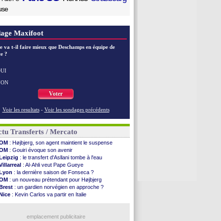
use
age Maxifoot
e va t-il faire mieux que Deschamps en équipe de
e ?
UI
NON
Voter
Voir les resultats
-
Voir les sondages précédents
tu Transferts / Mercato
OM
: Højbjerg, son agent maintient le suspense
OM
: Gouiri évoque son avenir
Leipzig
: le transfert d'Asllani tombe à l'eau
Villarreal
: Al-Ahli veut Pape Gueye
Lyon
: la dernière saison de Fonseca ?
OM
: un nouveau prétendant pour Højbjerg
Brest
: un gardien norvégien en approche ?
Nice
: Kevin Carlos va partir en Italie
Leganés
: c'est signé pour Luca Zidane (off.)
Atletico
: Ruggeri en route pour Aston Villa
Lyon
: Mangala prêté à Getafe (officiel)
emplacement publicitaire