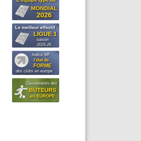
MONDIAL
2026
Le meilleur effectif
LIGUE 1
saison
2025-26
Indice MF :
l'état de
FORME
des clubs en europe
Classements des
BUTEURS
en EUROPE