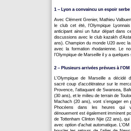
1 – Lyon a convaincu un espoir serbe
Avec Clément Grenier, Mathieu Valbuena 
le club cet été, l'Olympique Lyonnais
anticipant ainsi un futur départ dans
discussions avec le club kazakh d'Ast
ans). Champion du monde U20 avec la Se
avec la formation rhodanienne. Le n
l'Olympique de Marseille il y a quelque
2 – Plusieurs arrivées prévues à l'OM
L'Olympique de Marseille a décidé 
sacré coup d'accélérateur sur le merc
Provence, l'attaquant de Swansea, Baf
(30 ans), et le milieu de terrain de Toul
Machach (20 ans), vont s'engager en p
Phocéens dans les heures qui v
dénouement est également imminent pou
de Tottenham Clinton Njie (22 ans), qui 
avec option d'achat automatique. L'OM
boucler les retours de l'ailier de Newca