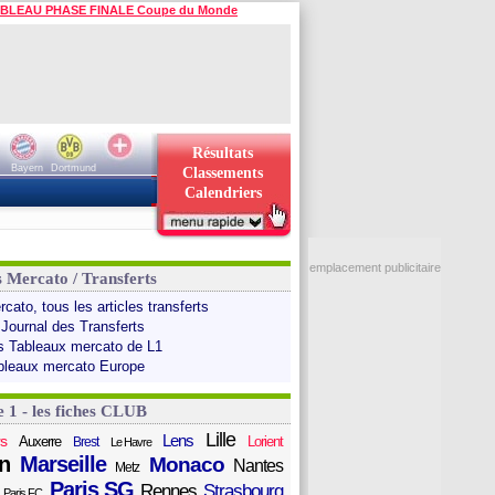
BLEAU PHASE FINALE Coupe du Monde
Résultats
Bayern
Dortmund
Classements
Calendriers
emplacement publicitaire
s Mercato / Transferts
cato, tous les articles transferts
 Journal des Transferts
s Tableaux mercato de L1
bleaux mercato Europe
e 1 - les fiches CLUB
Lille
Lens
s
Auxerre
Lorient
Brest
Le Havre
n
Marseille
Monaco
Nantes
Metz
Paris SG
Rennes
Strasbourg
Paris FC