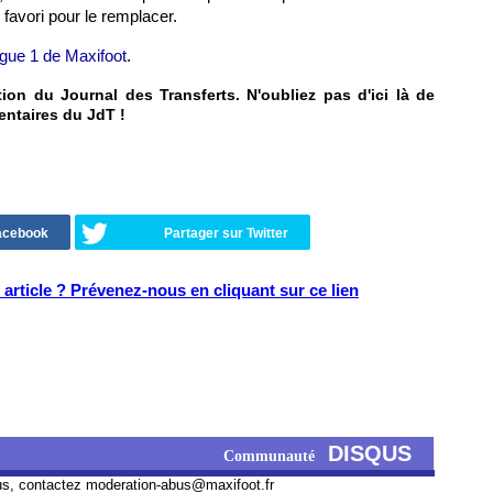
e favori pour le remplacer.
igue 1 de Maxifoot
.
on du Journal des Transferts. N'oubliez pas d'ici là de
entaires du JdT !
Facebook
Partager sur Twitter
article ? Prévenez-nous en cliquant sur ce lien
DISQUS
Communauté
us, contactez
moderation-abus@maxifoot.fr