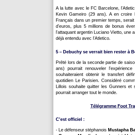
A la lutte avec le FC Barcelone, l'Atlet
Kevin Gameiro (29 ans). A en croire Ra
Français dans un premier temps, serait
d'euros, plus 5 millions de bonus éve
l'attaquant argentin Luciano Vietto, une a
déjà entendu avec l'Atletico.
5 – Debuchy se verrait bien rester à 
Prêté lors de la seconde partie de sais
ans) pourrait renouveler l'expérience
souhaiteraient obtenir le transfert défi
quotidien Le Parisien. Considéré comm
Lillois souhaite quitter les Gunners et
pourrait arranger tout le monde.
Télégramme Foot Transf
C'est officiel :
- Le défenseur stéphanois
Mustapha Bay