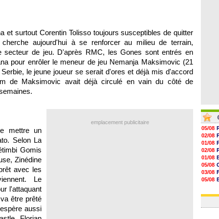
07/08
07/08
07/08
07/08
et surtout Corentin Tolisso toujours susceptibles de quitter
 cherche aujourd'hui à se renforcer au milieu de terrain,
 ce secteur de jeu. D'après RMC, les Gones sont entrés en
ana pour enrôler le meneur de jeu Nemanja Maksimovic (21
rbie, le jeune joueur se serait d'ores et déjà mis d'accord
om de Maksimovic avait déjà circulé en vain du côté de
s semaines.
emplacement publicitaire
05/08
de mettre un
02/08
ato. Selon La
01/08
étimbi Gomis
02/08
01/08
ouse, Zinédine
05/08
rêt avec les
03/08
iennent. Le
05/08
03/08
r l'attaquant
03/08
va être prêté
 espère aussi
stle, Florian