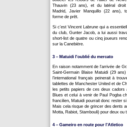
Thauvin (23 ans), et du latéral droit 
Madrid, Javier Manquillo (22 ans), t
forme de prêt.
Si c'est Vincent Labrune qui a essentie
du club, Gunter Jacob, a lui aussi trav
short-list de quatre ou cinq joueurs ren
sur la Canebière.
3 – Matuidi l'oublié du mercato
En raison notamment de l'arrivée de Grz
Saint-Germain Blaise Matuidi (29 ans) 
l'international français peinerait à tr
tablettes de Manchester United et de Ch
les petits papiers de ces deux cadors
Blues et celui à venir de Paul Pogba c
francilien, Matuidi pourrait donc rester
Mais cela risque de grincer des dents a
Motta, Rabiot, Stambouli) pour deux ou tr
4 – Gameiro en route pour l'Atletico