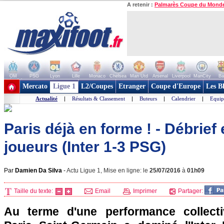
A retenir :
Palmarès Coupe du Mond
OM
PSG
Lyon
Lille
Monaco
Chelsea
Man Utd
Arsenal
Liverpool
ManCity
Ba
+ de clubs
Mercato
Ligue 1
L2/Coupes
Etranger
Coupe d'Europe
Les B
Actualité
|
Résultats & Classement
|
Buteurs
|
Calendrier
|
Equip
Paris déjà en forme ! - Débrie
joueurs (Inter 1-3 PSG)
Par
Damien Da Silva
-
Actu Ligue 1, Mise en ligne: le
25/07/2016
à
01h09
Taille du texte:
Email
Imprimer
Partager:
Au terme d'une performance collectiv