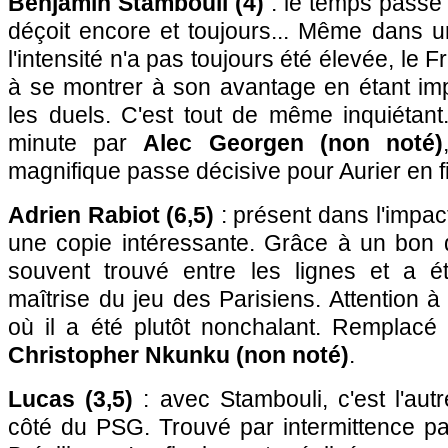
Benjamin Stambouli (4)
: le temps passe e
déçoit encore et toujours... Même dans u
l'intensité n'a pas toujours été élevée, le 
à se montrer à son avantage en étant im
les duels. C'est tout de même inquiétan
minute par
Alec Georgen (non noté)
magnifique passe décisive pour Aurier en f
Adrien Rabiot (6,5)
: présent dans l'impact
une copie intéressante. Grâce à un bon d
souvent trouvé entre les lignes et a é
maîtrise du jeu des Parisiens. Attention
où il a été plutôt nonchalant. Remplacé
Christopher Nkunku (non noté)
.
Lucas (3,5)
: avec Stambouli, c'est l'aut
côté du PSG. Trouvé par intermittence pa