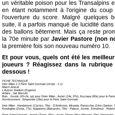
un véritable poison pour les Transalpins 
en étant notamment à l'origine du coup 
l'ouverture du score. Malgré quelques b
suite, il a parfois manqué de lucidité dan
des ballons bêtement. Mais ça reste prom
la 70e minute par
Javier Pastore (non n
la première fois son nouveau numéro 10.
Et pour vous, quels ont été les meilleu
joueurs ? Réagissez dans la rubrique
dessous !
FICHE TECHNIQUE
Inter Milan 1-3 Paris Saint-Germain (mi-tps : 1-1)
Match Amical
L'Autzen Stadium (Eugene)
Arbitre : Jair Marrufo
Buts : Jovetic (45+2e, sp) pour l'Inter Milan ; Aurier (14e, 87e), Kurzawa (60e) pour le Par
Avertissement : Kimpembe (26e) pour le Paris Saint-Germain
Inter Milan : Handanovic (Carrizo, 70e) - D'Ambrosio, Miranda, Ranocchia, Erkin (Santon, 7
Kondogbia (Zonta, 77e), Nagatomo (Bakayoko, 70e) - Palacio, Jovetic. Entraîneur : Robert
Paris Saint-Germain : Areola (Trapp, 45e) - Aurier, Thiago Silva (Meunier, 70e), Kimpembe,