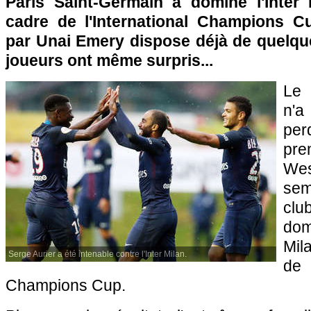
Paris Saint-Germain a dominé l'Inter 
cadre de l'International Champions Cu
par Unai Emery dispose déjà de quelque
joueurs ont même surpris...
Le 
n'
pe
pre
Wes
sem
clu
dom
Mil
Serge Aurier a été intenable contre l'Inter Milan.
de
Champions Cup.