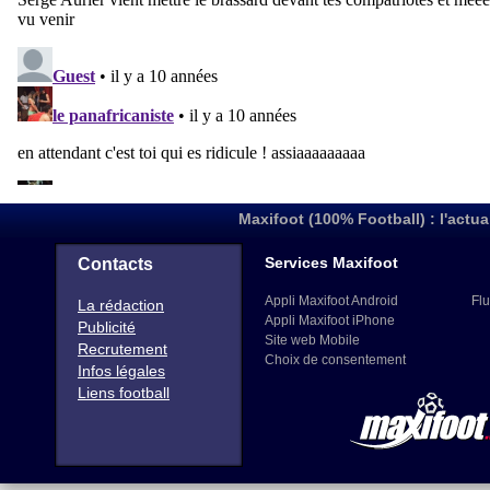
Maxifoot (100% Football) : l'actua
Services Maxifoot
Contacts
Appli Maxifoot Android
Flu
La rédaction
Appli Maxifoot iPhone
Publicité
Site web Mobile
Recrutement
Choix de consentement
Infos légales
Liens football