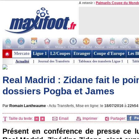
A retenir :
Palmarès Coupe du Mond
OM
PSG
Lyon
Lille
Monaco
Chelsea
Man Utd
Arsenal
Liverpool
ManCity
Ba
+ de clubs
Mercato
Ligue 1
L2/Coupes
Etranger
Coupe d'Europe
Les B
Actualité
|
Journal des Transferts
|
Tableaux des transferts Ligue 1
|
Tabl
Real Madrid : Zidane fait le poi
dossiers Pogba et James
Par
Romain Lantheaume
-
Actu Transferts, Mise en ligne: le
18/07/2016
à
22h54
Taille du texte:
Email
Imprimer
Partager:
Présent en conférence de presse ce lun