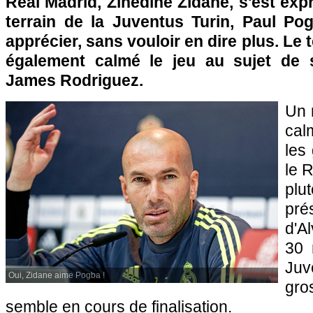
Real Madrid, Zinédine Zidane, s'est expr
terrain de la Juventus Turin, Paul Pog
apprécier, sans vouloir en dire plus. Le 
également calmé le jeu au sujet de s
James Rodriguez.
Un 
cal
les
le 
pl
pré
d'A
30 
Juv
Oui, Zidane aime Pogba !
gr
semble en cours de finalisation.