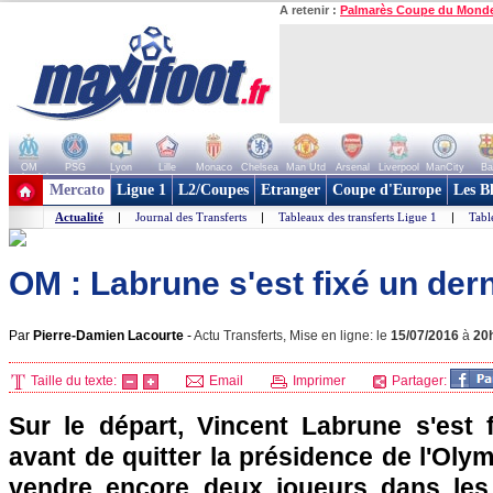
A retenir :
Palmarès Coupe du Mond
OM
PSG
Lyon
Lille
Monaco
Chelsea
Man Utd
Arsenal
Liverpool
ManCity
Ba
+ de clubs
Mercato
Ligue 1
L2/Coupes
Etranger
Coupe d'Europe
Les B
Actualité
|
Journal des Transferts
|
Tableaux des transferts Ligue 1
|
Tabl
OM : Labrune s'est fixé un dern
Par
Pierre-Damien Lacourte
-
Actu Transferts, Mise en ligne: le
15/07/2016
à
20
Taille du texte:
Email
Imprimer
Partager:
Sur le départ, Vincent Labrune s'est f
avant de quitter la présidence de l'Olym
vendre encore deux joueurs dans les 