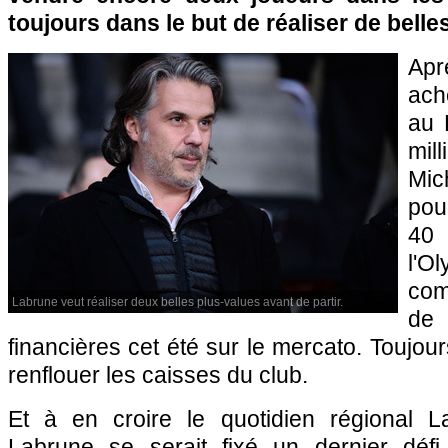
toujours dans le but de réaliser de belle
Apr
ach
au 
mil
Mic
pou
40 
l'O
com
Labrune veut réaliser deux belles plus-values avant de partir.
de 
financières cet été sur le mercato. Toujou
renflouer les caisses du club.
Et à en croire le quotidien régional L
Labrune se serait fixé un dernier défi