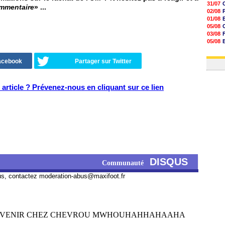
31/07
ommentaire
» ...
02/08
01/08
05/08
03/08
05/08
03/08
03/08
Facebook
Partager sur Twitter
article ? Prévenez-nous en cliquant sur ce lien
DISQUS
Communauté
us, contactez
moderation-abus@maxifoot.fr