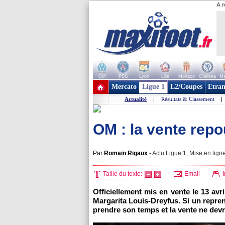
A r
OM
PSG
Lyon
Lille
Monaco
Chelsea
Ma
+ de clubs
Mercato
Ligue 1
L2/Coupes
Etran
Actualité
|
Résultats & Classement
|
OM : la vente rep
Par
Romain Rigaux
-
Actu Ligue 1, Mise en ligne
Taille du texte:
Email
I
Officiellement mis en vente le 13 avr
Margarita Louis-Dreyfus. Si un repren
prendre son temps et la vente ne devr