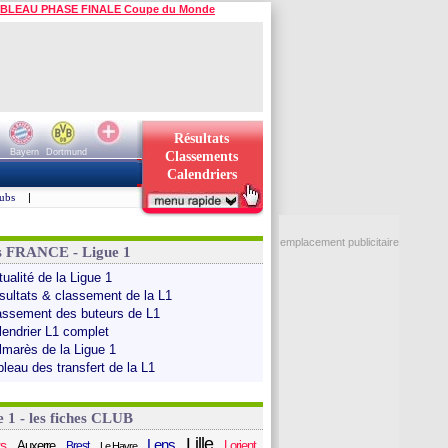
BLEAU PHASE FINALE Coupe du Monde
Résultats
Bayern
Dortmund
Classements
Calendriers
ubs
|
emplacement publicitaire
s FRANCE - Ligue 1
ualité de la Ligue 1
sultats & classement de la L1
assement des buteurs de L1
lendrier L1 complet
lmarès de la Ligue 1
bleau des transfert de la L1
e 1 - les fiches CLUB
Lille
Lens
s
Auxerre
Lorient
Brest
Le Havre