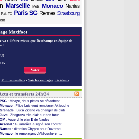
n
Marseille
Monaco
Nantes
Metz
Paris SG
Rennes
Strasbourg
Paris FC
use
age Maxifoot
e va t-il faire mieux que Deschamps en équipe de
e ?
UI
NON
Voter
Voir les resultats
-
Voir les sondages précédents
Actu et transferts 24h/24
PSG
: Mbaye, deux pistes se détachent
Monaco
: Filipe Luis veut remplacer Akliouche
Grenade
: Luca Zidane va changer de club
Juve
: Zhegrova très clair sur son futur
OM
: Aguerd, le plan B de Naples
Arsenal
: Guimarães a signé son contrat
Nantes
: direction Chypre pour Duverne
Monaco
: le remplaçant d'Akliouche en ...
Man Utd
: Bayindir signe au Celta (officiel)