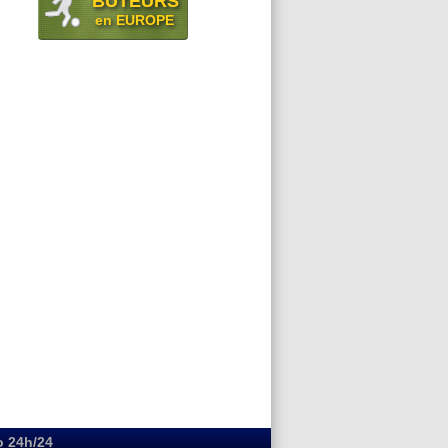
BUTEURS
en EUROPE
o 24h/24