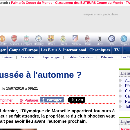
etenir :
Palmarès Coupe du Monde
-
Classement des BUTEURS Coupe du Monde
-
TA
emplacement publicitaire
n Utd
Arsenal
Liverpool
ManCity
Barca
Real
Atletico
Milan
Juve
Inter
Naples
ger
Coupe d'Europe
Les Bleus & International
Chroniques
TV
+
Buteurs
|
Calendrier
|
Equipe type
|
Tableau Transferts
|
Palmarès
|
Les Cl
oussée à l'automne ?
Lien
Act
Ré
: le
15/07/2016
à
09h21
Cl
Ca
mprimer
Partager:
Pa
Ta
il dernier, l'Olympique de Marseille appartient toujours à
eur se fait attendre, la propriétaire du club phocéen veut
ait pas avoir lieu avant l'automne prochain.
Ligu
Anger