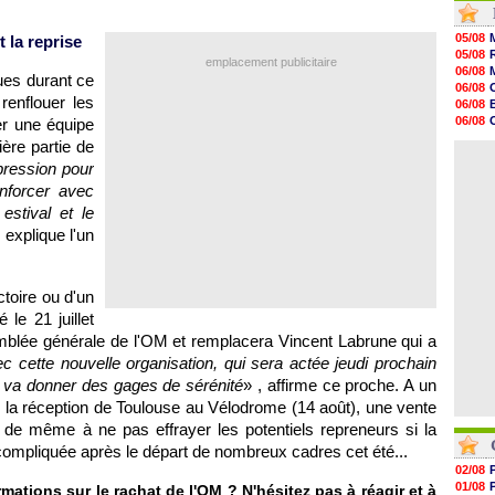
11h53
11h31
05/08
 la reprise
11h10
05/08
emplacement publicitaire
10h52
06/08
ues durant ce
10h33
06/08
10h12
renflouer les
06/08
10h09
06/08
er une équipe
10h05
06/08
ière partie de
09h44
06/08
09h24
pression pour
09h06
enforcer avec
08h44
estival et le
08h22
06/08
, explique l'un
06/08
ctoire ou d'un
le 21 juillet
emblée générale de l'OM et remplacera Vincent Labrune qui a
c cette nouvelle organisation, qui sera actée jeudi prochain
a va donner des gages de sérénité
» , affirme ce proche. A un
 la réception de Toulouse au Vélodrome (14 août), une vente
t de même à ne pas effrayer les potentiels repreneurs si la
 compliquée après le départ de nombreux cadres cet été...
02/08
01/08
mations sur le rachat de l'OM ? N'hésitez pas à réagir et à