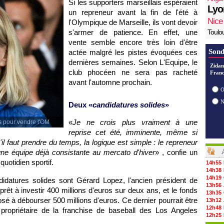
Si les supporters marseillais espéraient
Lyo
un repreneur avant la fin de l'été à
Nice
l'Olympique de Marseille, ils vont devoir
s'armer de patience. En effet, une
Toulo
vente semble encore très loin d'être
Sond
actée malgré les pistes évoquées ces
dernières semaines. Selon L'Equipe, le
Zidan
club phocéen ne sera pas racheté
Franc
avant l'automne prochain.
O
Deux «
candidatures solides
»
«
Je ne crois plus vraiment à une
s pour vendre l'OM
reprise cet été, imminente, même si
il faut prendre du temps, la logique est simple : le repreneur
une équipe déjà consistante au mercato d'hiver
» , confie un
uotidien sportif.
14h55
14h38
14h19
didatures solides sont Gérard Lopez, l'ancien président de
13h56
prêt à investir 400 millions d'euros sur deux ans, et le fonds
13h35
sé à débourser 500 millions d'euros. Ce dernier pourrait être
13h12
12h48
ropriétaire de la franchise de baseball des Los Angeles
12h25
12h06