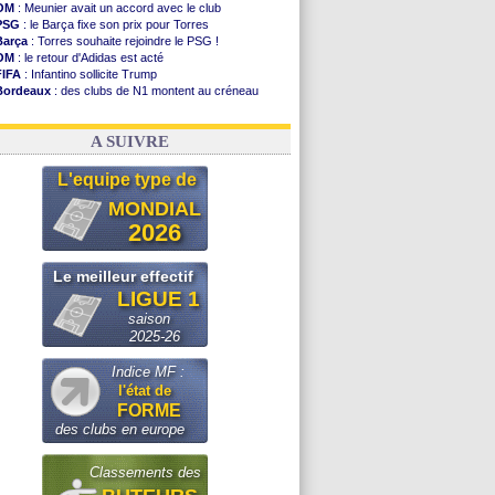
OM
: Meunier avait un accord avec le club
PSG
: le Barça fixe son prix pour Torres
Barça
: Torres souhaite rejoindre le PSG !
OM
: le retour d'Adidas est acté
FIFA
: Infantino sollicite Trump
Bordeaux
: des clubs de N1 montent au créneau
Argentine
: quand Medina recadre... sa mère
Real
: le démenti de Leipzig pour Diomandé
A SUIVRE
L'equipe type de
MONDIAL
2026
Le meilleur effectif
LIGUE 1
saison
2025-26
Indice MF :
l'état de
FORME
des clubs en europe
Classements des