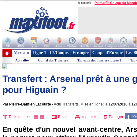
A retenir :
Palmarès Coupe du Mond
OM
PSG
Lyon
Lille
Monaco
Chelsea
Man Utd
Arsenal
Liverpool
ManCity
Ba
+ de clubs
Mercato
Ligue 1
L2/Coupes
Etranger
Coupe d'Europe
Les B
Actualité
|
Journal des Transferts
|
Tableaux des transferts Ligue 1
|
Tabl
Transfert : Arsenal prêt à une 
pour Higuain ?
Par
Pierre-Damien Lacourte
-
Actu Transferts, Mise en ligne: le
12/07/2016
à
12
Taille du texte:
Email
Imprimer
Partager:
En quête d'un nouvel avant-centre, Ar