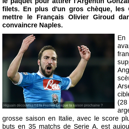
le paquet pour attirer l'Argentin Gonz
filets. En plus d'un gros chèque, les
mettre le Français Olivier Giroud da
convaincre Naples.
En 
av
fr
su
Ang
sc
Ar
cib
(28
Higuain découvrira-t-il la Premier League la saison prochaine ?
arg
grosse saison en Italie, avec le score pl
buts en 35 matchs de Serie A, est aujour