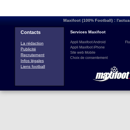
Maxifoot (100% Football) : l'actua
Services Maxifoot
Contacts
Appli Maxifoot Android
Flu
La rédaction
Appli Maxifoot iPhone
Publicité
Site web Mobile
Recrutement
Choix de consentement
Infos légales
Liens football