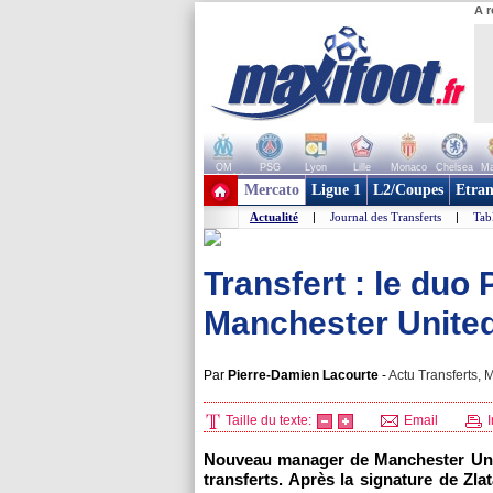
A r
OM
PSG
Lyon
Lille
Monaco
Chelsea
Ma
+ de clubs
Mercato
Ligue 1
L2/Coupes
Etran
Actualité
|
Journal des Transferts
|
Tab
Transfert : le duo
Manchester Unite
Par
Pierre-Damien Lacourte
-
Actu Transferts, M
Taille du texte:
Email
I
Nouveau manager de Manchester Unit
transferts. Après la signature de Zla