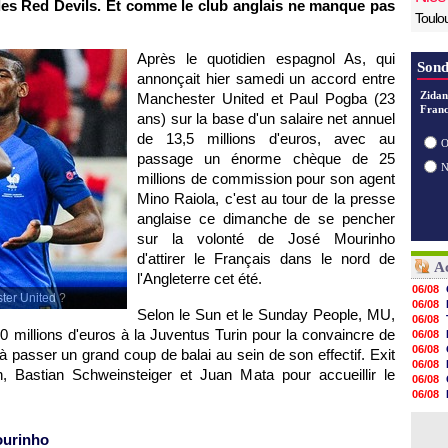
les Red Devils. Et comme le club anglais ne manque pas
Toulo
Après le quotidien espagnol As, qui
Sond
annonçait hier samedi un accord entre
Zidan
Manchester United et Paul Pogba (23
Franc
ans) sur la base d'un salaire net annuel
de 13,5 millions d'euros, avec au
O
passage un énorme chèque de 25
millions de commission pour son agent
Mino Raiola, c'est au tour de la presse
anglaise ce dimanche de se pencher
sur la volonté de José Mourinho
d'attirer le Français dans le nord de
Ac
l'Angleterre cet été.
06/08
ter United ?
06/08
Selon le Sun et le Sunday People, MU,
06/08
 100 millions d'euros à la Juventus Turin pour la convaincre de
06/08
06/08
êt à passer un grand coup de balai au sein de son effectif. Exit
06/08
, Bastian Schweinsteiger et Juan Mata pour accueillir le
06/08
06/08
06/08
06/08
ourinho
06/08