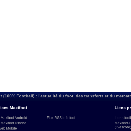
t (100% Football) : l'actualité du foot, des transferts et du mercat
ices Maxifoot
Liens pr
 Maxifoot Android
Flux RSS info foot
Liens foot
 Maxifoot iPhone
Maxifoot-
(livescore
web Mobile