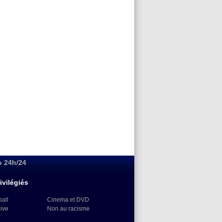
o 24h/24
ivilégiés
ball
Cinema et DVD
Live
Non au racisme
)