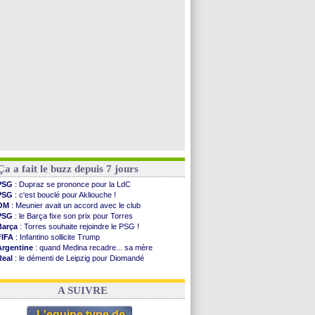
Uruguay
: Forlan nommé sélectionneur (officiel)
Séville
: Juanlu signe à Bournemouth (officiel)
Real
: Diomandé pour 140 M€ ! (officiel)
Man City
: Rodri préfère le Barça au Real !
Voir toutes les brèves
Ça a fait le buzz depuis 7 jours
PSG
: Dupraz se prononce pour la LdC
PSG
: c'est bouclé pour Akliouche !
OM
: Meunier avait un accord avec le club
PSG
: le Barça fixe son prix pour Torres
Barça
: Torres souhaite rejoindre le PSG !
FIFA
: Infantino sollicite Trump
Argentine
: quand Medina recadre... sa mère
Real
: le démenti de Leipzig pour Diomandé
OM
: Paixão attire un 2e club anglais
FIFA
: le conseiller d'Infantino démissionne !
A SUIVRE
L'equipe type de