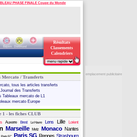
BLEAU PHASE FINALE Coupe du Monde
Résultats
Bayern
Dortmund
Classements
Calendriers
emplacement publicitaire
s Mercato / Transferts
cato, tous les articles transferts
 Journal des Transferts
s Tableaux mercato de L1
bleaux mercato Europe
e 1 - les fiches CLUB
Lille
Lens
s
Auxerre
Lorient
Brest
Le Havre
n
Marseille
Monaco
Nantes
Metz
Paris SG
Rennes
Strasbourg
Paris FC