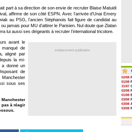
06/08
06/08
ait part à sa direction de son envie de recruter Blaise Matuidi
06/08
ival, affirme de son côté ESPN. Avec l'arrivée d'Unai Emery
06/08
iak au PSG, l'ancien Stéphanois fait figure de candidat au
n ou jamais pour MU d'attirer le Parisien. Nul doute que Zlatan
a lui aussi ses dirigeants à recruter l'international tricolore.
eurs avant le
as manqué de
emplacement publicitaire
, aligné par
epuis la mi-
e, a donné un
Disposant de
, Manchester
02/08
01/08
ussi sous ses
31/07
02/08
01/08
à Manchester
03/08
03/08
 pas à réagir
03/08
essous.
03/08
31/07