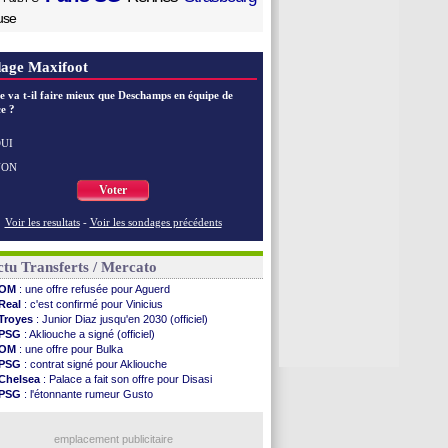
use
age Maxifoot
e va t-il faire mieux que Deschamps en équipe de
e ?
UI
NON
Voter
Voir les resultats
-
Voir les sondages précédents
tu Transferts / Mercato
OM
: une offre refusée pour Aguerd
Real
: c'est confirmé pour Vinicius
Troyes
: Junior Diaz jusqu'en 2030 (officiel)
PSG
: Akliouche a signé (officiel)
OM
: une offre pour Bulka
PSG
: contrat signé pour Akliouche
Chelsea
: Palace a fait son offre pour Disasi
PSG
: l'étonnante rumeur Gusto
Bologne
: Dallinga est sur le marché
OM
: accord trouvé avec Man City pour Rulli
OM
: Medina vers Leverkusen pour 25 M€
emplacement publicitaire