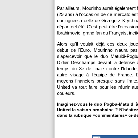
Par ailleurs, Mourinho aurait également f
(29 ans) à l'occasion de ce mercato est
conjuguée à celle de Grzegorz Krychow
départ cet été. C'est peut-être l'occasio
Ibrahimovic, grand fan du Français, inciter
Alors qu'il voulait déjà ces deux jou
début de l'Euro, Mourinho n'aura p
s'apercevoir que le duo Matuidi-Pogba
Didier Deschamps devant la défense d
temps du 8e de finale contre l'Irland
autre visage à l'équipe de France. 
moyens financiers presque sans limite
United va tout faire pour les réunir a
couleurs.
Imaginez-vous le duo Pogba-Matuidi 
United la saison prochaine ? N'hésitez
dans la rubrique «commentaires» ci-d