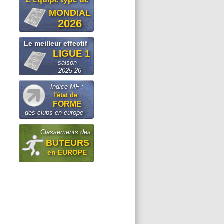
MONDIAL
2026
Le meilleur effectif
LIGUE 1
saison
2025-26
Indice MF :
l'état de
FORME
des clubs en europe
Classements des
BUTEURS
en EUROPE