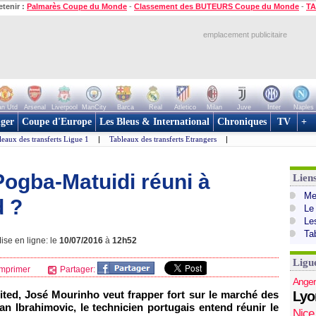
etenir :
Palmarès Coupe du Monde
-
Classement des BUTEURS Coupe du Monde
-
TA
emplacement publicitaire
n Utd
Arsenal
Liverpool
ManCity
Barca
Real
Atletico
Milan
Juve
Inter
Naples
ger
Coupe d'Europe
Les Bleus & International
Chroniques
TV
+
leaux des transferts Ligue 1
|
Tableaux des transferts Etrangers
|
 Pogba-Matuidi réuni à
Lien
Mer
d ?
Le
Le
Ta
ise en ligne: le
10/07/2016
à
12h52
Ligu
mprimer
Partager:
Anger
ed, José Mourinho veut frapper fort sur le marché des
Lyo
tan Ibrahimovic, le technicien portugais entend réunir le
Nice