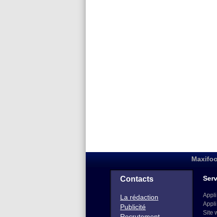
Maxifoo
Serv
Contacts
Appli
La rédaction
Appli
Publicité
Site 
Recrutement