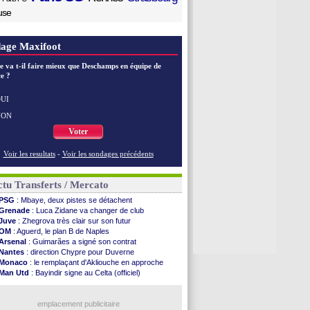
use
age Maxifoot
e va t-il faire mieux que Deschamps en équipe de
e ?
UI
NON
Voter
Voir les resultats
-
Voir les sondages précédents
tu Transferts / Mercato
PSG
: Mbaye, deux pistes se détachent
Grenade
: Luca Zidane va changer de club
Juve
: Zhegrova très clair sur son futur
OM
: Aguerd, le plan B de Naples
Arsenal
: Guimarães a signé son contrat
Nantes
: direction Chypre pour Duverne
Monaco
: le remplaçant d'Akliouche en approche
Man Utd
: Bayindir signe au Celta (officiel)
Man City
: Enzo Fernandez pour l'après-Rodri ?
Naples
: l'option Monaco pour Lukaku !
OM
: Lucas Perri a été approché
emplacement publicitaire