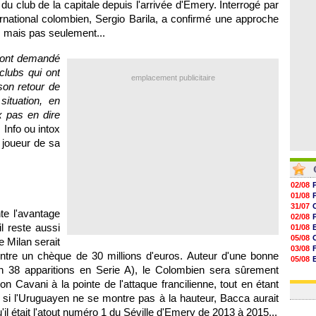
u club de la capitale depuis l'arrivée d'Emery. Interrogé par
07/08
07/08
ternational colombien, Sergio Barila, a confirmé une approche
07/08
t, mais pas seulement...
07/08
s ont demandé
clubs qui ont
emplacement publicitaire
son retour de
ituation, en
x pas en dire
 Info ou intox
n joueur de sa
02/08
01/08
31/07
te l'avantage
02/08
il reste aussi
01/08
05/08
e Milan serait
03/08
ontre un chèque de 30 millions d'euros. Auteur d'une bonne
05/08
n 38 apparitions en Serie A), le Colombien sera sûrement
03/08
03/08
n Cavani à la pointe de l'attaque francilienne, tout en étant
si l'Uruguayen ne se montre pas à la hauteur, Bacca aurait
'il était l'atout numéro 1 du Séville d'Emery de 2013 à 2015...