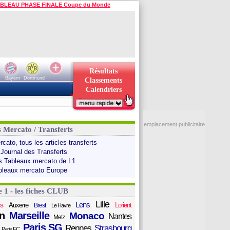
BLEAU PHASE FINALE Coupe du Monde
Résultats
Bayern
Dortmund
Classements
Calendriers
emplacement publicitaire
s Mercato / Transferts
cato, tous les articles transferts
 Journal des Transferts
s Tableaux mercato de L1
bleaux mercato Europe
e 1 - les fiches CLUB
Lille
Lens
s
Auxerre
Lorient
Brest
Le Havre
n
Marseille
Monaco
Nantes
Metz
Paris SG
Rennes
Strasbourg
Paris FC