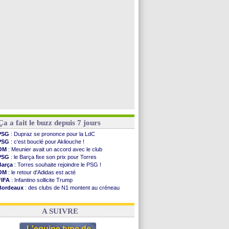
PSG
: le coach de l'Ajax insiste pour Godts
PSG
: une 2e offre en préparation pour Godts
Francfort
: Dina Ebimbe signe à Schalke (off.)
Strasbourg
: Saïdou Sow prêté à Nantes (off.)
Voir toutes les brèves
Ça a fait le buzz depuis 7 jours
PSG
: Dupraz se prononce pour la LdC
PSG
: c'est bouclé pour Akliouche !
OM
: Meunier avait un accord avec le club
PSG
: le Barça fixe son prix pour Torres
Barça
: Torres souhaite rejoindre le PSG !
OM
: le retour d'Adidas est acté
FIFA
: Infantino sollicite Trump
Bordeaux
: des clubs de N1 montent au créneau
Argentine
: quand Medina recadre... sa mère
Real
: le démenti de Leipzig pour Diomandé
A SUIVRE
L'equipe type de