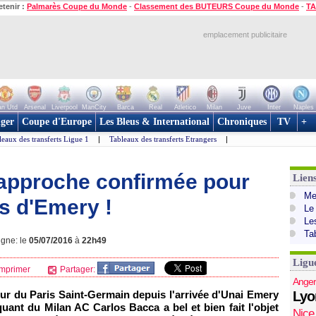
etenir :
Palmarès Coupe du Monde
-
Classement des BUTEURS Coupe du Monde
-
TA
emplacement publicitaire
n Utd
Arsenal
Liverpool
ManCity
Barca
Real
Atletico
Milan
Juve
Inter
Naples
ger
Coupe d'Europe
Les Bleus & International
Chroniques
TV
+
leaux des transferts Ligue 1
|
Tableaux des transferts Etrangers
|
approche confirmée pour
Lien
Mer
s d'Emery !
Le
Le
Ta
igne: le
05/07/2016
à
22h49
Ligu
mprimer
Partager:
Anger
ur du Paris Saint-Germain depuis l'arrivée d'Unai Emery
Lyo
taquant du Milan AC Carlos Bacca a bel et bien fait l'objet
Nice