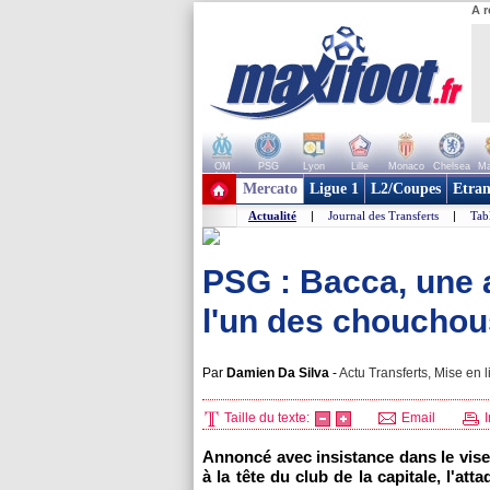
A r
OM
PSG
Lyon
Lille
Monaco
Chelsea
Ma
+ de clubs
Mercato
Ligue 1
L2/Coupes
Etran
Actualité
|
Journal des Transferts
|
Tab
PSG : Bacca, une 
l'un des chouchou
Par
Damien Da Silva
-
Actu Transferts, Mise en l
Taille du texte:
Email
I
Annoncé avec insistance dans le vise
à la tête du club de la capitale, l'at