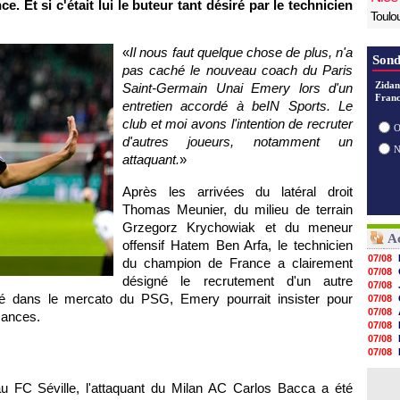
 Et si c'était lui le buteur tant désiré par le technicien
Toulo
«
Il nous faut quelque chose de plus, n'a
Sond
pas caché le nouveau coach du Paris
Zidan
Saint-Germain Unai Emery lors d'un
Franc
entretien accordé à beIN Sports. Le
club et moi avons l'intention de recruter
O
d'autres joueurs, notamment un
attaquant.
»
Après les arrivées du latéral droit
Thomas Meunier, du milieu de terrain
Grzegorz Krychowiak et du meneur
Ac
offensif Hatem Ben Arfa, le technicien
07/08
du champion de France a clairement
07/08
désigné le recrutement d'un autre
07/08
ué dans le mercato du PSG, Emery pourrait insister pour
07/08
07/08
ssances.
07/08
07/08
07/08
07/08
07/08
 FC Séville, l'attaquant du Milan AC Carlos Bacca a été
07/08