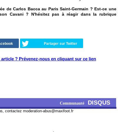
vée de Carlos Bacca au Paris Saint-Germain ? Est-ce une
son Cavani ? N'hésitez pas à réagir dans la rubrique
Facebook
Partager sur Twitter
article ? Prévenez-nous en cliquant sur ce lien
DISQUS
Communauté
us, contactez
moderation-abus@maxifoot.fr