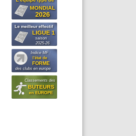
MONDIAL
2026
Le meilleur effectif
LIGUE 1
saison
2025-26
Indice MF :
l'état de
FORME
des clubs en europe
Classements des
BUTEURS
en EUROPE