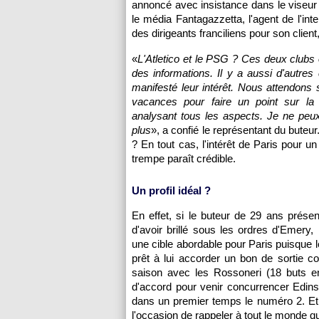
annoncé avec insistance dans le viseur d
le média Fantagazzetta, l'agent de l'in
des dirigeants franciliens pour son clien
«
L'Atletico et le PSG ? Ces deux club
des informations. Il y a aussi d'autres 
manifesté leur intérêt. Nous attendons 
vacances pour faire un point sur la s
analysant tous les aspects. Je ne peu
plus
», a confié le représentant du buteur.
? En tout cas, l'intérêt de Paris pour u
trempe paraît crédible.
Un profil idéal ?
En effet, si le buteur de 29 ans présen
d'avoir brillé sous les ordres d'Emery, 
une cible abordable pour Paris puisque l
prêt à lui accorder un bon de sortie c
saison avec les Rossoneri (18 buts e
d'accord pour venir concurrencer Edinso
dans un premier temps le numéro 2. Et 
l'occasion de rappeler à tout le monde qu