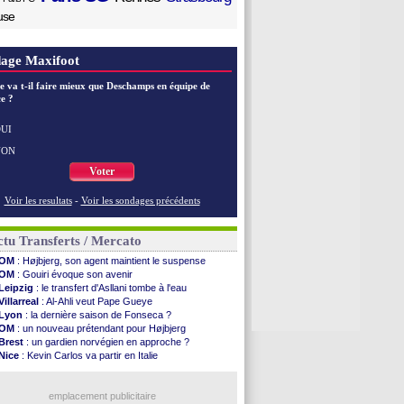
use
age Maxifoot
e va t-il faire mieux que Deschamps en équipe de
e ?
UI
NON
Voter
Voir les resultats
-
Voir les sondages précédents
tu Transferts / Mercato
OM
: Højbjerg, son agent maintient le suspense
OM
: Gouiri évoque son avenir
Leipzig
: le transfert d'Asllani tombe à l'eau
Villarreal
: Al-Ahli veut Pape Gueye
Lyon
: la dernière saison de Fonseca ?
OM
: un nouveau prétendant pour Højbjerg
Brest
: un gardien norvégien en approche ?
Nice
: Kevin Carlos va partir en Italie
Leganés
: c'est signé pour Luca Zidane (off.)
Atletico
: Ruggeri en route pour Aston Villa
Lyon
: Mangala prêté à Getafe (officiel)
emplacement publicitaire