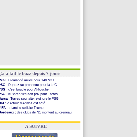
PSG
: Nsoki va signer en Croatie
Arsenal
: Naples vise Gabriel Jesus
Real
: Mastantuono prêté à la Fiorentina (off.)
Man City
: accord avec le Barça pour Rodri ?
Voir toutes les brèves
Ça a fait le buzz depuis 7 jours
Real
: Diomandé arrive pour 140 M€ !
PSG
: Dupraz se prononce pour la LdC
PSG
: c'est bouclé pour Akliouche !
PSG
: le Barça fixe son prix pour Torres
Barça
: Torres souhaite rejoindre le PSG !
OM
: le retour d'Adidas est acté
FIFA
: Infantino sollicite Trump
Bordeaux
: des clubs de N1 montent au créneau
Argentine
: quand Medina recadre... sa mère
Real
: le démenti de Leipzig pour Diomandé
A SUIVRE
L'equipe type de