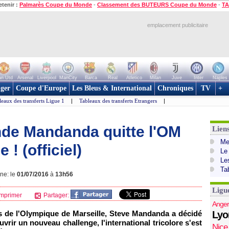
etenir :
Palmarès Coupe du Monde
-
Classement des BUTEURS Coupe du Monde
-
TA
emplacement publicitaire
n Utd
Arsenal
Liverpool
ManCity
Barca
Real
Atletico
Milan
Juve
Inter
Naples
ger
Coupe d'Europe
Les Bleus & International
Chroniques
TV
+
leaux des transferts Ligue 1
|
Tableaux des transferts Etrangers
|
ende Mandanda quitte l'OM
Lien
Mer
 ! (officiel)
Le
Le
Ta
gne: le
01/07/2016
à
13h56
Ligu
mprimer
Partager:
Anger
s de l'Olympique de Marseille, Steve Mandanda a décidé
Lyo
uvrir un nouveau challenge, l'international tricolore s'est
Nice