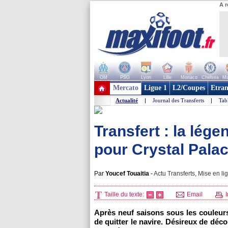
A r
OM
PSG
Lyon
Lille
Monaco
Chelsea
Ma
+ de clubs
Mercato
Ligue 1
L2/Coupes
Etran
Actualité
|
Journal des Transferts
|
Tab
Transfert : la lég
pour Crystal Palace
Par
Youcef Touaitia
-
Actu Transferts, Mise en li
Taille du texte:
Email
I
Après neuf saisons sous les couleur
de quitter le navire. Désireux de déco