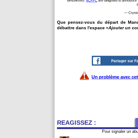
BREAKING:
#CPFC
are delighted to announce 
— Crysta
Que pensez-vous du départ de Manda
débattre dans l'espace «
Ajouter un c
Partager sur 
Un problème avec cet 
REAGISSEZ :
Pour signaler un ab