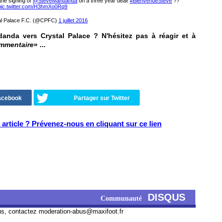
the signing of
@SteveMandanda
on a three year deal!
#BienvenueSteve
??
pic.twitter.com/H3hmXo0Rq9
l Palace F.C. (@CPFC)
1 juillet 2016
nda vers Crystal Palace ? N'hésitez pas à réagir et à
ommentaire
» ...
Facebook
Partager sur Twitter
article ? Prévenez-nous en cliquant sur ce lien
DISQUS
Communauté
us, contactez
moderation-abus@maxifoot.fr