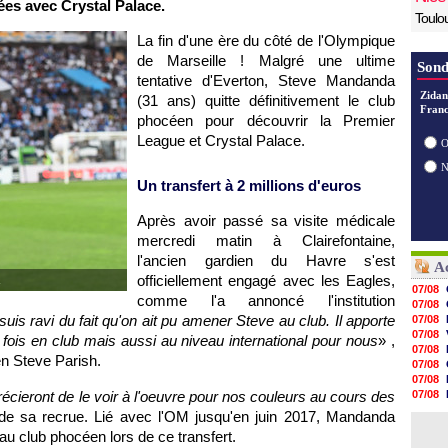
ées avec Crystal Palace.
Toulo
La fin d'une ère du côté de l'Olympique
de Marseille ! Malgré une ultime
Sond
tentative d'Everton, Steve Mandanda
Zidan
(31 ans) quitte définitivement le club
Franc
phocéen pour découvrir la Premier
League et Crystal Palace.
O
Un transfert à 2 millions d'euros
Après avoir passé sa visite médicale
mercredi matin à Clairefontaine,
l'ancien gardien du Havre s'est
Ac
officiellement engagé avec les Eagles,
.
07/08
comme l'a annoncé l'institution
07/08
suis ravi du fait qu'on ait pu amener Steve au club. Il apporte
07/08
07/08
 fois en club mais aussi au niveau international pour nous
» ,
07/08
ien Steve Parish.
07/08
07/08
écieront de le voir à l'oeuvre pour nos couleurs au cours des
07/08
07/08
ier de sa recrue. Lié avec l'OM jusqu'en juin 2017, Mandanda
07/08
 au club phocéen lors de ce transfert.
07/08