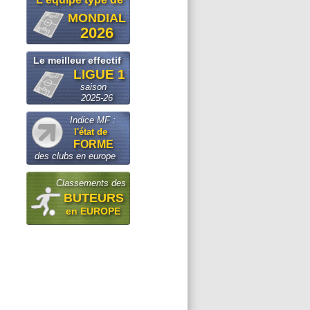
MONDIAL
2026
Le meilleur effectif
LIGUE 1
saison
2025-26
Indice MF :
l'état de
FORME
des clubs en europe
Classements des
BUTEURS
en EUROPE