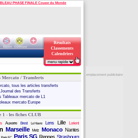
BLEAU PHASE FINALE Coupe du Monde
Résultats
Bayern
Dortmund
Classements
Calendriers
emplacement publicitaire
s Mercato / Transferts
cato, tous les articles transferts
 Journal des Transferts
s Tableaux mercato de L1
bleaux mercato Europe
e 1 - les fiches CLUB
Lille
Lens
s
Auxerre
Lorient
Brest
Le Havre
n
Marseille
Monaco
Nantes
Metz
Paris SG
Rennes
Strasbourg
Paris FC