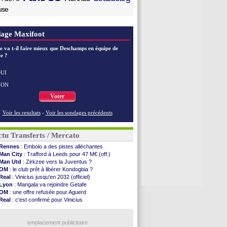
use
age Maxifoot
e va t-il faire mieux que Deschamps en équipe de
e ?
UI
NON
Voter
Voir les resultats
-
Voir les sondages précédents
tu Transferts / Mercato
Rennes
: Embolo a des pistes alléchantes
Man City
: Trafford à Leeds pour 47 M€ (off.)
Man Utd
: Zirkzee vers la Juventus ?
OM
: le club prêt à libérer Kondogbia ?
Real
: Vinicius jusqu'en 2032 (officiel)
Lyon
: Mangala va rejoindre Getafe
OM
: une offre refusée pour Aguerd
Real
: c'est confirmé pour Vinicius
Troyes
: Junior Diaz jusqu'en 2030 (officiel)
PSG
: Akliouche a signé (officiel)
OM
: une offre pour Bulka
emplacement publicitaire