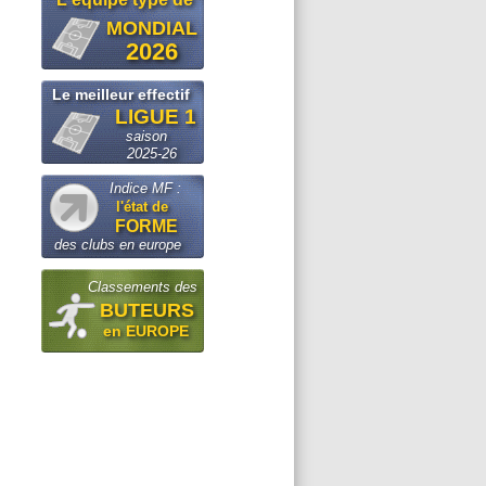
MONDIAL
2026
Le meilleur effectif
LIGUE 1
saison
2025-26
Indice MF :
l'état de
FORME
des clubs en europe
Classements des
BUTEURS
en EUROPE