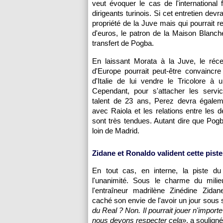
veut évoquer le cas de l'international
dirigeants turinois. Si cet entretien devr
propriété de la Juve mais qui pourrait r
d'euros, le patron de la Maison Blanche
transfert de Pogba.
En laissant Morata à la Juve, le réc
d'Europe pourrait peut-être convaincr
d'Italie de lui vendre le Tricolore à u
Cependant, pour s'attacher les servi
talent de 23 ans, Perez devra égalem
avec Raiola et les relations entre le
sont très tendues. Autant dire que Pog
loin de Madrid.
Zidane et Ronaldo valident cette piste
En tout cas, en interne, la piste du 
l'unanimité. Sous le charme du milieu
l'entraîneur madrilène Zinédine Zidan
caché son envie de l'avoir un jour sous 
du Real ? Non. Il pourrait jouer n'importe
nous devons respecter cela
», a soulig