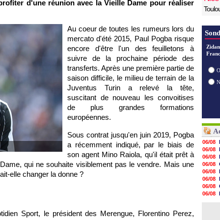
rofiter d'une réunion avec la Vieille Dame pour réaliser
Toulo
Au coeur de toutes les rumeurs lors du
Sond
mercato d'été 2015, Paul Pogba risque
Zidan
encore d'être l'un des feuilletons à
Franc
suivre de la prochaine période des
transferts. Après une première partie de
O
saison difficile, le milieu de terrain de la
Juventus Turin a relevé la tête,
suscitant de nouveau les convoitises
de plus grandes formations
européennes.
Ac
Sous contrat jusqu'en juin 2019, Pogba
06/08
a récemment indiqué, par le biais de
06/08
son agent Mino Raiola, qu'il était prêt à
06/08
e Dame, qui ne souhaite visiblement pas le vendre. Mais une
06/08
06/08
it-elle changer la donne ?
06/08
06/08
06/08
06/08
06/08
otidien Sport, le président des Merengue, Florentino Perez,
06/08