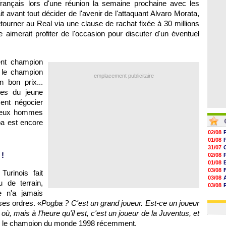
 français lors d'une réunion la semaine prochaine avec les
06/08
06/08
ait avant tout décider de l'avenir de l'attaquant Alvaro Morata,
06/08
etourner au Real via une clause de rachat fixée à 30 millions
06/08
 aimerait profiter de l'occasion pour discuter d'un éventuel
ent champion
e le champion
emplacement publicitaire
n bon prix...
ces du jeune
ent négocier
s deux hommes
ba est encore
02/08
01/08
31/07
 !
02/08
01/08
03/08
Turinois fait
03/08
 de terrain,
03/08
e n'a jamais
03/08
31/07
ses ordres. «
Pogba ? C'est un grand joueur. Est-ce un joueur
 où, mais à l'heure qu'il est, c'est un joueur de la Juventus, et
né le champion du monde 1998 récemment.