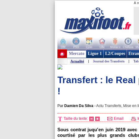
A r
OM
PSG
Lyon
Lille
Monaco
Chelsea
Ma
+ de clubs
Mercato
Ligue 1
L2/Coupes
Etran
Actualité
|
Journal des Transferts
|
Tab
Transfert : le Rea
!
Par
Damien Da Silva
-
Actu Transferts, Mise en l
Taille du texte:
Email
I
Sous contrat juqu'en juin 2019 avec 
courtisé par les plus grands club