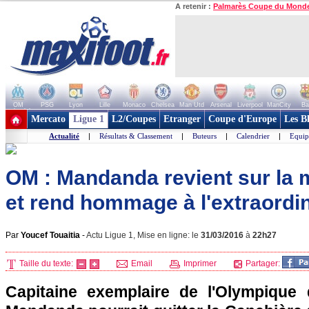
A retenir :
Palmarès Coupe du Mond
OM
PSG
Lyon
Lille
Monaco
Chelsea
Man Utd
Arsenal
Liverpool
ManCity
Ba
+ de clubs
Mercato
Ligue 1
L2/Coupes
Etranger
Coupe d'Europe
Les B
Actualité
|
Résultats & Classement
|
Buteurs
|
Calendrier
|
Equip
OM : Mandanda revient sur la 
et rend hommage à l'extraordin
Par
Youcef Touaitia
-
Actu Ligue 1, Mise en ligne: le
31/03/2016
à
22h27
Taille du texte:
Email
Imprimer
Partager:
Capitaine exemplaire de l'Olympique 