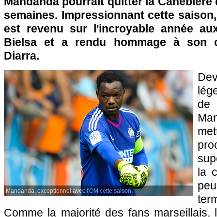
Mandanda pourrait quitter la Canebière
semaines. Impressionnant cette saison,
est revenu sur l'incroyable année au
Bielsa et a rendu hommage à son c
Diarra.
De
lég
de
Ma
met
pr
sup
la 
pe
Mandanda, exceptionnel avec l'OM cette saison.
ter
Comme la majorité des fans marseillais, 