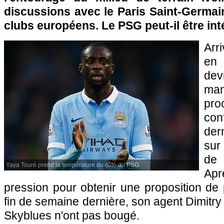
discussions avec le Paris Saint-Germai
clubs européens. Le PSG peut-il être int
Arr
en
dev
ma
pro
co
der
sur
de 
Yaya Touré prend la température du côté du PSG
Ap
pression pour obtenir une proposition de 
fin de semaine dernière, son agent Dimitry
Skyblues n'ont pas bougé.