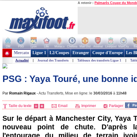
A retenir :
Palmarès Coupe du Mond
OM
PSG
Lyon
Lille
Monaco
Chelsea
Man Utd
Arsenal
Liverpool
ManCity
Ba
+ de clubs
Mercato
Ligue 1
L2/Coupes
Etranger
Coupe d'Europe
Les B
Actualité
|
Journal des Transferts
|
Tableaux des transferts Ligue 1
|
Tabl
PSG : Yaya Touré, une bonne i
Par
Romain Rigaux
-
Actu Transferts, Mise en ligne: le
30/03/2016
à
11h48
Taille du texte:
Email
Imprimer
Partager:
Sur le départ à Manchester City, Yaya 
nouveau point de chute. D'après la
l'entourage du milieu de terrain ivo