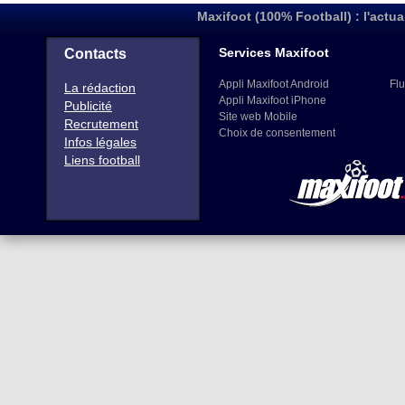
Maxifoot (100% Football) : l'actua
Services Maxifoot
Contacts
Appli Maxifoot Android
Flu
La rédaction
Appli Maxifoot iPhone
Publicité
Site web Mobile
Recrutement
Choix de consentement
Infos légales
Liens football