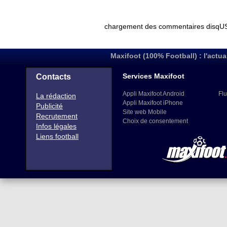
Maxifoot (100% Football) : l'actua
Services Maxifoot
Contacts
Appli Maxifoot Android
Flu
La rédaction
Appli Maxifoot iPhone
Publicité
Site web Mobile
Recrutement
Choix de consentement
Infos légales
Liens football