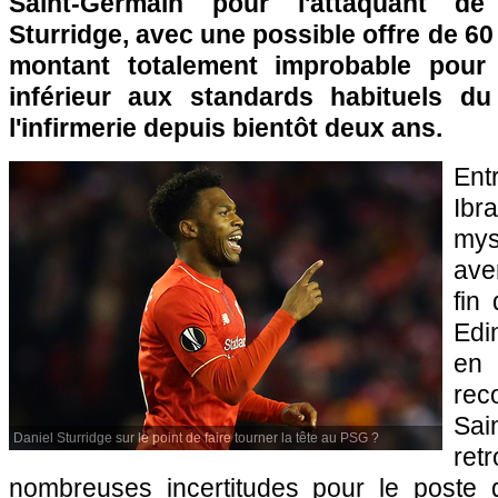
Saint-Germain pour l'attaquant de 
Sturridge, avec une possible offre de 60
montant totalement improbable pour
inférieur aux standards habituels d
l'infirmerie depuis bientôt deux ans.
En
Ibr
my
ave
fin
Edi
e
rec
Sa
Daniel Sturridge sur le point de faire tourner la tête au PSG ?
ret
nombreuses incertitudes pour le poste d