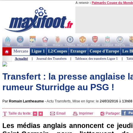
A retenir :
Palmarès Coupe du Mond
OM
PSG
Lyon
Lille
Monaco
Chelsea
Man Utd
Arsenal
Liverpool
ManCity
Ba
+ de clubs
Mercato
Ligue 1
L2/Coupes
Etranger
Coupe d'Europe
Les B
Actualité
|
Journal des Transferts
|
Tableaux des transferts Ligue 1
|
Tabl
Transfert : la presse anglaise l
rumeur Sturridge au PSG !
Par
Romain Lantheaume
-
Actu Transferts, Mise en ligne: le
24/03/2016
à
13h08
Taille du texte:
Email
Imprimer
Partager:
Les médias anglais annoncent ce jeudi 