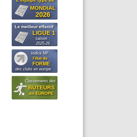
MONDIAL
2026
Le meilleur effectif
LIGUE 1
saison
2025-26
Indice MF :
l'état de
FORME
des clubs en europe
Classements des
BUTEURS
en EUROPE