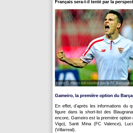
Français sera-t-il tenté par la perspec
Kevin Gameiro est courtisé par le FC Barcelone
Gameiro, la première option du Barça
En effet, d'après les informations du qu
figure dans la short-list des Blaugrana
encore, Gameiro est la première option 
Vigo), Santi Mina (FC Valence), Luc
(Villarreal).