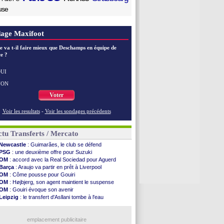
use
age Maxifoot
e va t-il faire mieux que Deschamps en équipe de
e ?
UI
NON
Voter
Voir les resultats
-
Voir les sondages précédents
tu Transferts / Mercato
Newcastle
: Guimarães, le club se défend
PSG
: une deuxième offre pour Suzuki
OM
: accord avec la Real Sociedad pour Aguerd
Barça
: Araujo va partir en prêt à Liverpool
OM
: Côme pousse pour Gouiri
OM
: Højbjerg, son agent maintient le suspense
OM
: Gouiri évoque son avenir
Leipzig
: le transfert d'Asllani tombe à l'eau
Villarreal
: Al-Ahli veut Pape Gueye
Lyon
: la dernière saison de Fonseca ?
OM
: un nouveau prétendant pour Højbjerg
emplacement publicitaire