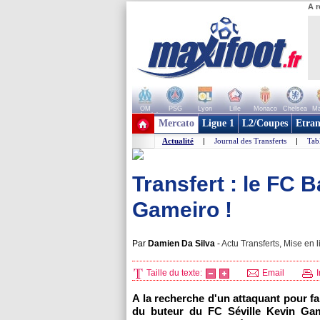
A r
OM
PSG
Lyon
Lille
Monaco
Chelsea
Ma
+ de clubs
Mercato
Ligue 1
L2/Coupes
Etran
Actualité
|
Journal des Transferts
|
Tab
Transfert : le FC 
Gameiro !
Par
Damien Da Silva
-
Actu Transferts, Mise en l
Taille du texte:
Email
I
A la recherche d'un attaquant pour fa
du buteur du FC Séville Kevin Game