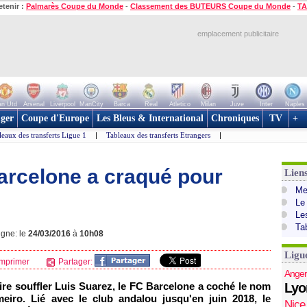
etenir :
Palmarès Coupe du Monde
-
Classement des BUTEURS Coupe du Monde
-
TA
emplacement publicitaire
n Utd
Arsenal
Liverpool
ManCity
Barca
Real
Atletico
Milan
Juve
Inter
Naples
ger
Coupe d'Europe
Les Bleus & International
Chroniques
TV
+
leaux des transferts Ligue 1
|
Tableaux des transferts Etrangers
|
Barcelone a craqué pour
Lien
Mer
Le
Le
Ta
igne: le
24/03/2016
à
10h08
Ligu
mprimer
Partager:
Anger
ire souffler Luis Suarez, le FC Barcelone a coché le nom
Lyo
iro. Lié avec le club andalou jusqu'en juin 2018, le
Nice