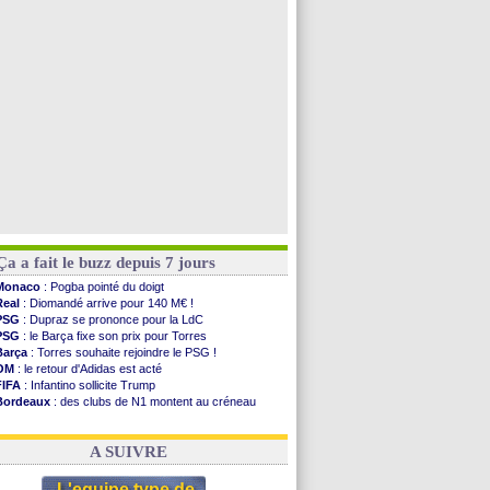
Brest
: un gardien norvégien en approche ?
Nice
: Kevin Carlos va partir en Italie
Leganés
: c'est signé pour Luca Zidane (off.)
Atletico
: Ruggeri en route pour Aston Villa
Voir toutes les brèves
Ça a fait le buzz depuis 7 jours
Monaco
: Pogba pointé du doigt
Real
: Diomandé arrive pour 140 M€ !
PSG
: Dupraz se prononce pour la LdC
PSG
: le Barça fixe son prix pour Torres
Barça
: Torres souhaite rejoindre le PSG !
OM
: le retour d'Adidas est acté
FIFA
: Infantino sollicite Trump
Bordeaux
: des clubs de N1 montent au créneau
Argentine
: quand Medina recadre... sa mère
Real
: le démenti de Leipzig pour Diomandé
A SUIVRE
L'equipe type de