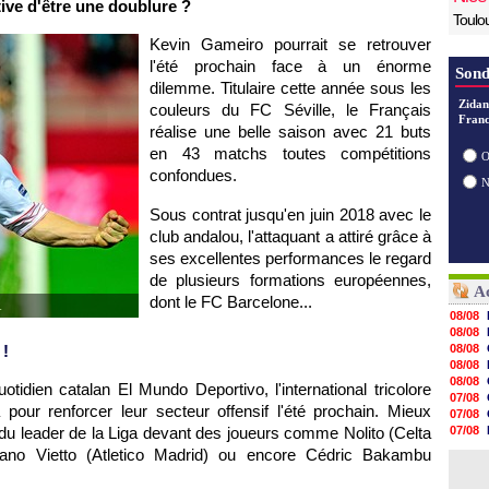
tive d'être une doublure ?
Toulo
Kevin Gameiro pourrait se retrouver
l'été prochain face à un énorme
Sond
dilemme. Titulaire cette année sous les
Zidan
couleurs du FC Séville, le Français
Franc
réalise une belle saison avec 21 buts
en 43 matchs toutes compétitions
O
confondues.
Sous contrat jusqu'en juin 2018 avec le
club andalou, l'attaquant a attiré grâce à
ses excellentes performances le regard
de plusieurs formations européennes,
Ac
dont le FC Barcelone...
.
08/08
08/08
 !
08/08
08/08
08/08
otidien catalan El Mundo Deportivo, l'international tricolore
07/08
 pour renforcer leur secteur offensif l'été prochain. Mieux
07/08
du leader de la Liga devant des joueurs comme Nolito (Celta
07/08
07/08
iano Vietto (Atletico Madrid) ou encore Cédric Bakambu
07/08
07/08