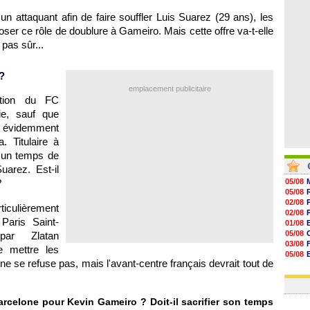
07/08
07/08
un attaquant afin de faire souffler Luis Suarez (29 ans), les
07/08
oser ce rôle de doublure à Gameiro. Mais cette offre va-t-elle
07/08
 pas sûr...
 ?
emplacement publicitaire
ition du FC
ie, sauf que
en évidemment
 Titulaire à
d'un temps de
uarez. Est-il
?
05/08
05/08
02/08
rticulièrement
02/08
Paris Saint-
01/08
05/08
par Zlatan
03/08
e mettre les
05/08
e se refuse pas, mais l'avant-centre français devrait tout de
03/08
03/08
rcelone pour Kevin Gameiro ? Doit-il sacrifier son temps