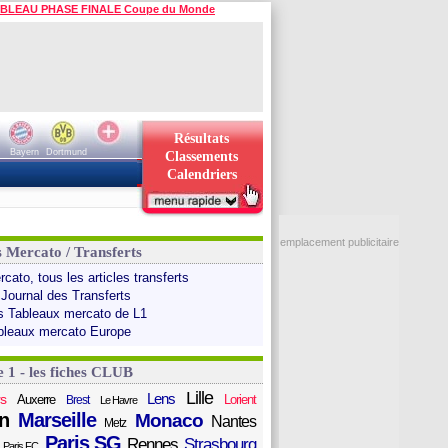
BLEAU PHASE FINALE Coupe du Monde
Résultats
Bayern
Dortmund
Classements
Calendriers
emplacement publicitaire
s Mercato / Transferts
cato, tous les articles transferts
 Journal des Transferts
s Tableaux mercato de L1
bleaux mercato Europe
e 1 - les fiches CLUB
Lille
Lens
s
Auxerre
Lorient
Brest
Le Havre
n
Marseille
Monaco
Nantes
Metz
Paris SG
Rennes
Strasbourg
Paris FC