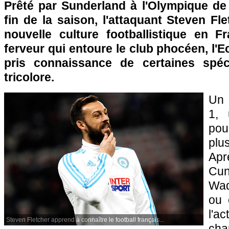
Prêté par Sunderland à l'Olympique de 
fin de la saison, l'attaquant Steven F
nouvelle culture footballistique en F
ferveur qui entoure le club phocéen, l'
pris connaissance de certaines spéci
tricolore.
Un 
1, 
pou
plu
A
Cu
Wad
ou 
l'
Steven Fletcher apprend à connaître le football français...
ch