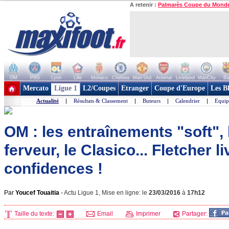
A retenir :
Palmarès Coupe du Mond
OM
PSG
Lyon
Lille
Monaco
Chelsea
Man Utd
Arsenal
Liverpool
ManCity
Ba
+ de clubs
Mercato
Ligue 1
L2/Coupes
Etranger
Coupe d'Europe
Les B
Actualité
|
Résultats & Classement
|
Buteurs
|
Calendrier
|
Equip
OM : les entraînements "soft", l
ferveur, le Clasico... Fletcher l
confidences !
Par
Youcef Touaitia
-
Actu Ligue 1, Mise en ligne: le
23/03/2016
à
17h12
Taille du texte:
Email
Imprimer
Partager: