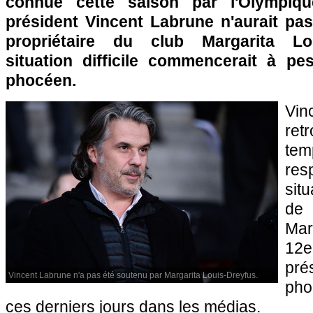
connue cette saison par l'Olympiqu
président Vincent Labrune n'aurait pas
propriétaire du club Margarita Lou
situation difficile commencerait à pes
phocéen.
Vi
ret
te
re
sit
de
Mar
12
pr
Vincent Labrune n'a pas été soutenu par Margarita Louis-Dreyfus.
pho
ces derniers jours dans les médias.