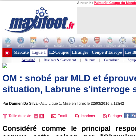
A retenir :
Palmarès Coupe du Mond
OM
PSG
Lyon
Lille
Monaco
Chelsea
Man Utd
Arsenal
Liverpool
ManCity
Ba
+ de clubs
Mercato
Ligue 1
L2/Coupes
Etranger
Coupe d'Europe
Les B
Actualité
|
Résultats & Classement
|
Buteurs
|
Calendrier
|
Equip
OM : snobé par MLD et éprouvé
situation, Labrune s'interroge s
Par
Damien Da Silva
-
Actu Ligue 1, Mise en ligne: le
22/03/2016
à
12h42
Taille du texte:
Email
Imprimer
Partager:
Considéré comme le principal respo