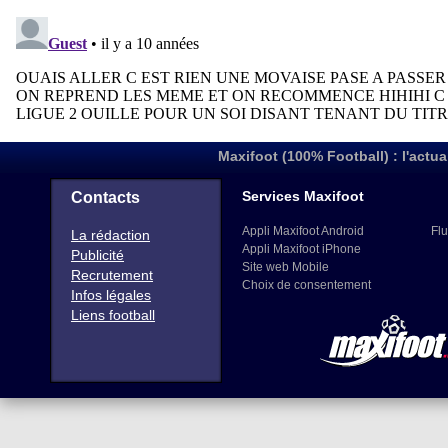
Maxifoot (100% Football) : l'actua
Services Maxifoot
Contacts
Appli Maxifoot Android
Flu
La rédaction
Appli Maxifoot iPhone
Publicité
Site web Mobile
Recrutement
Choix de consentement
Infos légales
Liens football