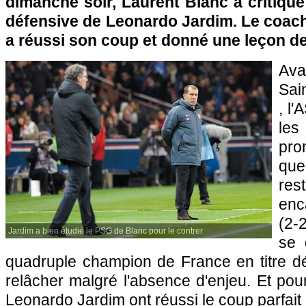
dimanche soir, Laurent Blanc a critiqué
défensive de Leonardo Jardim. Le coach
a réussi son coup et donné une leçon d
Avan
Sai
, l
le
pro
qu
res
enc
(2-
Jardim a bien étudié le PSG de Blanc pour le contrer
se 
quadruple champion de France en titre d
relâcher malgré l'absence d'enjeu. Et po
Leonardo Jardim ont réussi le coup parfait 