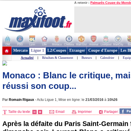
A retenir :
Palmarès Coupe du Mond
OM
PSG
Lyon
Lille
Monaco
Chelsea
Man Utd
Arsenal
Liverpool
ManCity
Ba
+ de clubs
Mercato
Ligue 1
L2/Coupes
Etranger
Coupe d'Europe
Les B
Actualité
|
Résultats & Classement
|
Buteurs
|
Calendrier
|
Equip
Monaco : Blanc le critique, ma
réussi son coup...
Par
Romain Rigaux
-
Actu Ligue 1, Mise en ligne: le
21/03/2016
à
10h26
Taille du texte:
Email
Imprimer
Partager:
Après la défaite du Paris Saint-Germain 