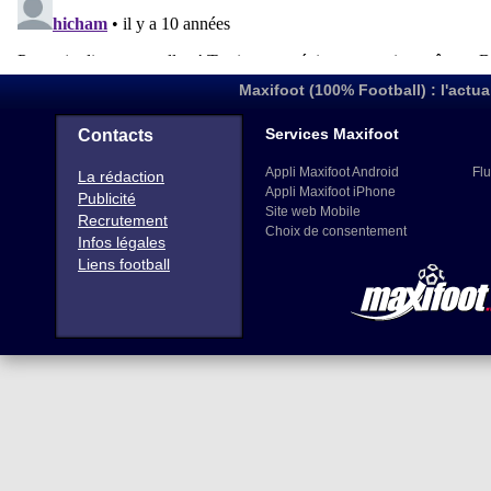
Maxifoot (100% Football) : l'actua
Services Maxifoot
Contacts
Appli Maxifoot Android
Flu
La rédaction
Appli Maxifoot iPhone
Publicité
Site web Mobile
Recrutement
Choix de consentement
Infos légales
Liens football