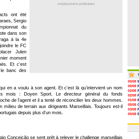
07/08
emplacement publicitaire
07/08
07/08
acts ont été
07/08
araes, Sergio
mpionnat du
 cote dans son
aga à la 4e
joindre le FC
lacer Julen
ernier moment
nés. Et c'est
 le banc des
05/08
05/08
ui en a voulu à son agent. Et c'est là qu'intervient un nom
02/08
rs mois : Doyen Sport. Le directeur général du fonds
02/08
oche de l'agent et il a tenté de réconcilier les deux hommes.
01/08
05/08
 milieu de terrain aux dirigeants Marseillais. Toujours est-il
03/08
ortugais depuis plus d'un mois.
05/08
03/08
03/08
gio Conceição se sent prêt à relever le challenge marseillais