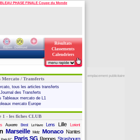
BLEAU PHASE FINALE Coupe du Monde
Résultats
Bayern
Dortmund
Classements
Calendriers
emplacement publicitaire
s Mercato / Transferts
cato, tous les articles transferts
 Journal des Transferts
s Tableaux mercato de L1
bleaux mercato Europe
e 1 - les fiches CLUB
Lille
Lens
s
Auxerre
Lorient
Brest
Le Havre
n
Marseille
Monaco
Nantes
Metz
Paris SG
Rennes
Strasbourg
Paris FC