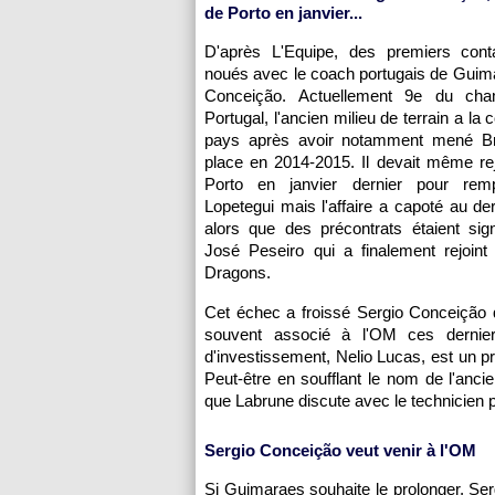
de Porto en janvier...
D'après L'Equipe, des premiers cont
noués avec le coach portugais de Guim
Conceição. Actuellement 9e du cha
Portugal, l'ancien milieu de terrain a la
pays après avoir notamment mené Br
place en 2014-2015. Il devait même re
Porto en janvier dernier pour remp
Lopetegui mais l'affaire a capoté au d
alors que des précontrats étaient sig
José Peseiro qui a finalement rejoint
Dragons.
Cet échec a froissé Sergio Conceição q
souvent associé à l'OM ces dernie
d'investissement, Nelio Lucas, est un pr
Peut-être en soufflant le nom de l'ancien
que Labrune discute avec le technicien p
Sergio Conceição veut venir à l'OM
Si Guimaraes souhaite le prolonger, Ser