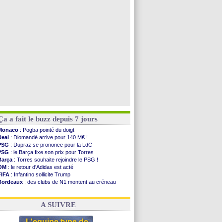
Brest
: un gardien norvégien en approche ?
Nice
: Kevin Carlos va partir en Italie
Leganés
: c'est signé pour Luca Zidane (off.)
Atletico
: Ruggeri en route pour Aston Villa
Voir toutes les brèves
Ça a fait le buzz depuis 7 jours
Monaco
: Pogba pointé du doigt
Real
: Diomandé arrive pour 140 M€ !
PSG
: Dupraz se prononce pour la LdC
PSG
: le Barça fixe son prix pour Torres
Barça
: Torres souhaite rejoindre le PSG !
OM
: le retour d'Adidas est acté
FIFA
: Infantino sollicite Trump
Bordeaux
: des clubs de N1 montent au créneau
Argentine
: quand Medina recadre... sa mère
Real
: le démenti de Leipzig pour Diomandé
A SUIVRE
L'equipe type de