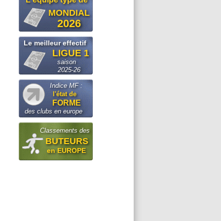
MONDIAL
2026
Le meilleur effectif
LIGUE 1
saison
2025-26
Indice MF :
l'état de
FORME
des clubs en europe
Classements des
BUTEURS
en EUROPE