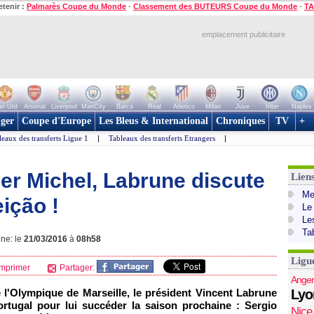
etenir :
Palmarès Coupe du Monde
-
Classement des BUTEURS Coupe du Monde
-
TA
emplacement publicitaire
n Utd
Arsenal
Liverpool
ManCity
Barca
Real
Atletico
Milan
Juve
Inter
Naples
ger
Coupe d'Europe
Les Bleus & International
Chroniques
TV
+
leaux des transferts Ligue 1
|
Tableaux des transferts Etrangers
|
er Michel, Labrune discute
Lien
Mer
ição !
Le
Le
Ta
gne: le
21/03/2016
à
08h58
Ligu
mprimer
Partager:
Anger
e l'Olympique de Marseille, le président Vincent Labrune
Lyo
ortugal pour lui succéder la saison prochaine : Sergio
Nice