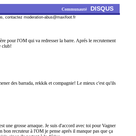
DISQUS
Communauté
us, contactez
moderation-abus@maxifoot.fr