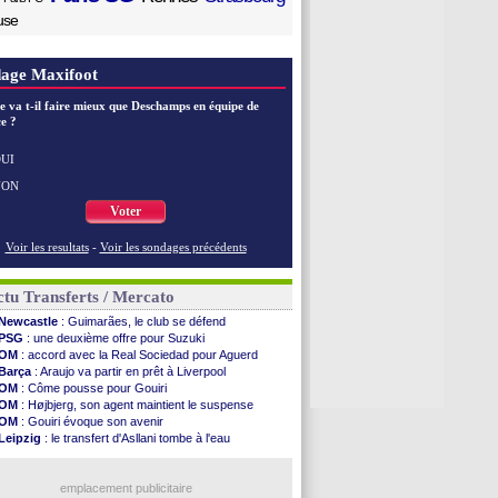
use
age Maxifoot
e va t-il faire mieux que Deschamps en équipe de
e ?
UI
NON
Voter
Voir les resultats
-
Voir les sondages précédents
tu Transferts / Mercato
Newcastle
: Guimarães, le club se défend
PSG
: une deuxième offre pour Suzuki
OM
: accord avec la Real Sociedad pour Aguerd
Barça
: Araujo va partir en prêt à Liverpool
OM
: Côme pousse pour Gouiri
OM
: Højbjerg, son agent maintient le suspense
OM
: Gouiri évoque son avenir
Leipzig
: le transfert d'Asllani tombe à l'eau
Villarreal
: Al-Ahli veut Pape Gueye
Lyon
: la dernière saison de Fonseca ?
OM
: un nouveau prétendant pour Højbjerg
emplacement publicitaire