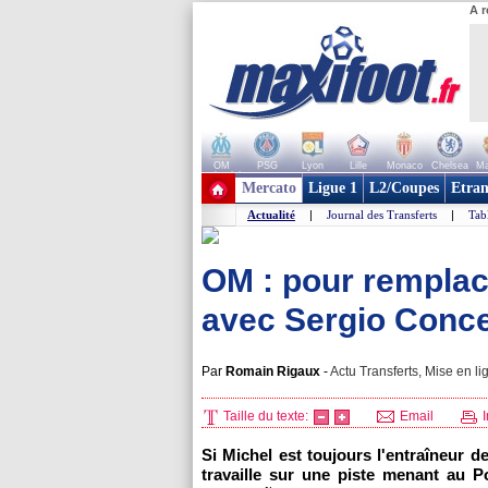
A r
OM
PSG
Lyon
Lille
Monaco
Chelsea
Ma
+ de clubs
Mercato
Ligue 1
L2/Coupes
Etran
Actualité
|
Journal des Transferts
|
Tab
OM : pour remplac
avec Sergio Conce
Par
Romain Rigaux
-
Actu Transferts, Mise en li
Taille du texte:
Email
I
Si Michel est toujours l'entraîneur d
travaille sur une piste menant au P