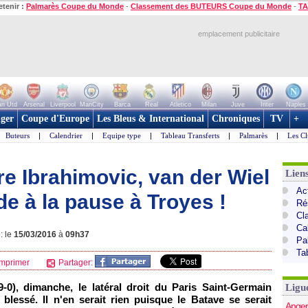
etenir :
Palmarès Coupe du Monde
-
Classement des BUTEURS Coupe du Monde
-
TA
emplacement publicitaire
n Utd
Arsenal
Liverpool
ManCity
Barca
Real
Atletico
Milan
Juve
Inter
Naples
ger
Coupe d'Europe
Les Bleus & International
Chroniques
TV
+
Buteurs
|
Calendrier
|
Equipe type
|
Tableau Transferts
|
Palmarès
|
Les Cl
e Ibrahimovic, van der Wiel
Lien
Act
ade à la pause à Troyes !
Ré
Cl
Ca
: le
15/03/2016
à
09h37
Pa
Ta
mprimer
Partager:
0), dimanche, le latéral droit du Paris Saint-Germain
Ligu
blessé. Il n'en serait rien puisque le Batave se serait
Anger