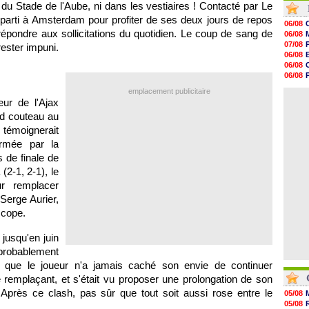
e du Stade de l'Aube, ni dans les vestiaires ! Contacté par Le
07/08
, parti à Amsterdam pour profiter de ses deux jours de repos
07/08
06/08
07/08
V
répondre aux sollicitations du quotidien. Le coup de sang de
06/08
07/08
07/08
 rester impuni.
07/08
06/08
07/08
06/08
07/08
06/08
07/08
07/08
emplacement publicitaire
07/08
06/08
eur de l'Ajax
07/08
07/08
nd couteau au
07/08
 témoignerait
07/08
irmée par la
07/08
07/08
s de finale de
2-1, 2-1), le
ur remplacer
, Serge Aurier,
scope.
 jusqu'en juin
probablement
us que le joueur n'a jamais caché son envie de continuer
e remplaçant, et s'était vu proposer une prolongation de son
Après ce clash, pas sûr que tout soit aussi rose entre le
05/08
05/08