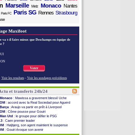
n
Marseille
Monaco
Nantes
Metz
Paris SG
Rennes
Strasbourg
Paris FC
use
age Maxifoot
e va t-il faire mieux que Deschamps en équipe de
e ?
UI
NON
Voter
Voir les resultats
-
Voir les sondages précédents
Actu et transferts 24h/24
Monaco
: Mawissa a gravement blessé Uche
OM
: accord avec la Real Sociedad pour Aguerd
Barça
: Araujo va partir en prêt à Liverpool
OM
: Côme pousse pour Gouiri
Man Utd
: le groupe pour défier le PSG
L3
: Caen premier leader
OM
: Højbjerg, son agent maintient le suspense
OM
: Gouiri évoque son avenir
Leipzig
: le transfert d'Asllani tombe à l'eau