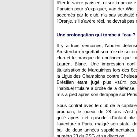
fêter le sacre parisien, ni sur la pelous
Parisien pour s'expliquer, van der Wiel
accordés par le club, n'a pas souhaité 
l'Oranje, s'il s'avère réel, ne devrait pas
Une prolongation qui tombe à l'eau ?
Il y a trois semaines, l'ancien défens
Amsterdam regrettait son rôle de seco
club et le manque de confiance que lui
Laurent Blanc. Une impression conf
titularisation de Marquinhos lors des 8e
la Ligue des Champions contre Chelsea (
Brésilien étant jugé plus «sûr» po
l'habituel titulaire à droite de la défense
mis à pied après son dérapage sur Peri
Sous contrat avec le club de la capitale
prochain, le joueur de 28 ans s'est 
grillé après cet épisode, d'autant pl
l'aventure à Paris, malgré son statut d
bail de deux années supplémentaires. 
numéro 23 du PSG et sa direction...