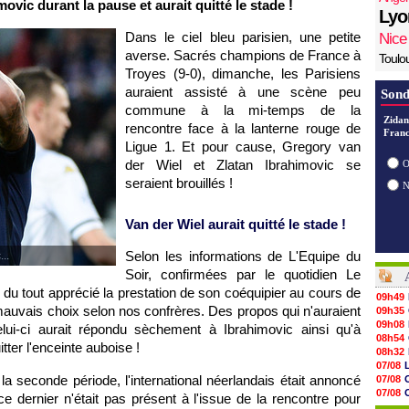
movic durant la pause et aurait quitté le stade !
Lyo
Dans le ciel bleu parisien, une petite
Nice
averse. Sacrés champions de France à
Toulo
Troyes (9-0), dimanche, les Parisiens
auraient assisté à une scène peu
Sond
commune à la mi-temps de la
Zidan
rencontre face à la lanterne rouge de
Franc
Ligue 1. Et pour cause, Gregory van
der Wiel et Zlatan Ibrahimovic se
O
seraient brouillés !
Van der Wiel aurait quitté le stade !
Selon les informations de L'Equipe du
..
Soir, confirmées par le quotidien Le
s du tout apprécié la prestation de son coéquipier au cours de
09h49
 mauvais choix selon nos confrères. Des propos qui n'auraient
09h35
09h08
elui-ci aurait répondu sèchement à Ibrahimovic ainsi qu'à
08h54
tter l'enceinte auboise !
08h32
07/08
 seconde période, l'international néerlandais était annoncé
07/08
07/08
ce dernier n'était pas présent à l'issue de la rencontre pour
07/08