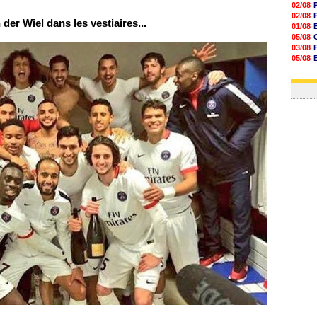
02/08
02/08
der Wiel dans les vestiaires...
01/08
05/08
03/08
05/08
03/08
03/08