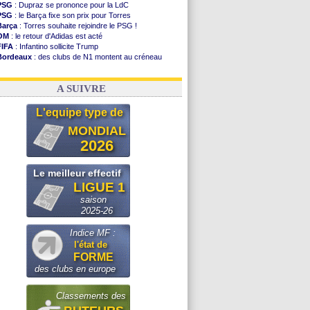
PSG
: Dupraz se prononce pour la LdC
PSG
: le Barça fixe son prix pour Torres
Barça
: Torres souhaite rejoindre le PSG !
OM
: le retour d'Adidas est acté
FIFA
: Infantino sollicite Trump
Bordeaux
: des clubs de N1 montent au créneau
Argentine
: quand Medina recadre... sa mère
Real
: le démenti de Leipzig pour Diomandé
A SUIVRE
L'equipe type de
MONDIAL
2026
Le meilleur effectif
LIGUE 1
saison
2025-26
Indice MF :
l'état de
FORME
des clubs en europe
Classements des