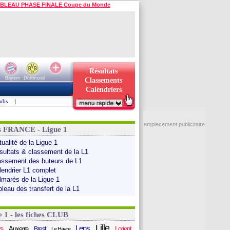
BLEAU PHASE FINALE Coupe du Monde
Résultats
Bayern
Dortmund
Classements
Calendriers
ubs
|
emplacement publicitaire
s FRANCE - Ligue 1
ualité de la Ligue 1
sultats & classement de la L1
assement des buteurs de L1
lendrier L1 complet
lmarès de la Ligue 1
bleau des transfert de la L1
e 1 - les fiches CLUB
Lille
Lens
s
Auxerre
Lorient
Brest
Le Havre