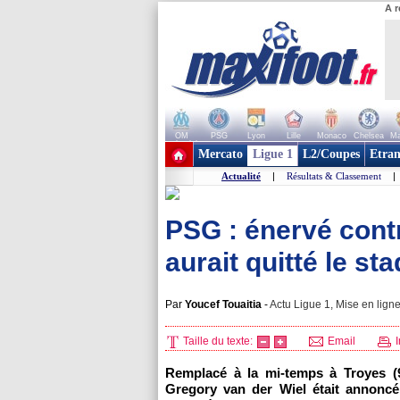
A r
OM
PSG
Lyon
Lille
Monaco
Chelsea
Ma
+ de clubs
Mercato
Ligue 1
L2/Coupes
Etran
Actualité
|
Résultats & Classement
|
PSG : énervé contr
aurait quitté le st
Par
Youcef Touaitia
-
Actu Ligue 1, Mise en ligne
Taille du texte:
Email
I
Remplacé à la mi-temps à Troyes (9-
Gregory van der Wiel était annoncé 