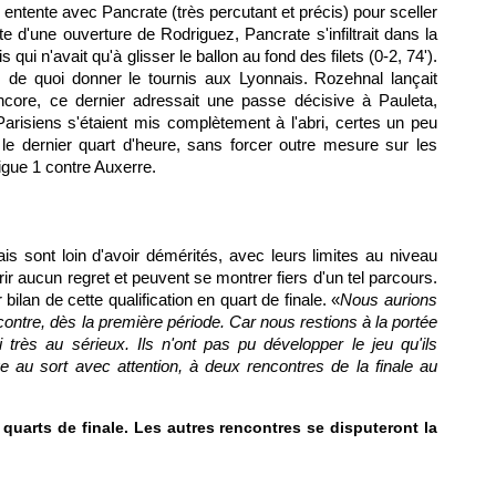
on entente avec Pancrate (très percutant et précis) pour sceller
ite d'une ouverture de Rodriguez, Pancrate s'infiltrait dans la
 qui n'avait qu'à glisser le ballon au fond des filets (0-2, 74').
, de quoi donner le tournis aux Lyonnais. Rozehnal lançait
encore, ce dernier adressait une passe décisive à Pauleta,
arisiens s'étaient mis complètement à l'abri, certes un peu
t le dernier quart d'heure, sans forcer outre mesure sur les
Ligue 1 contre
Auxerre
.
ais sont loin d'avoir démérités, avec leurs limites au niveau
rir aucun regret et peuvent se montrer fiers d'un tel parcours.
ilan de cette qualification en quart de finale. «
Nous aurions
ontre, dès la première période. Car nous restions à la portée
 très au sérieux. Ils n'ont pas pu développer le jeu qu'ils
age au sort avec attention, à deux rencontres de la finale au
s quarts de finale. Les autres rencontres se disputeront la