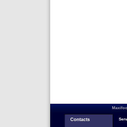
Maxifoo
Serv
Contacts