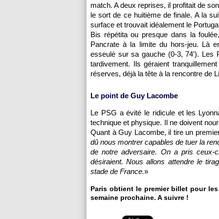
match. A deux reprises, il profitait de s
le sort de ce huitième de finale. A la su
surface et trouvait idéalement le Portugais
Bis répétita ou presque dans la foulée
Pancrate à la limite du hors-jeu. Là 
esseulé sur sa gauche (0-3, 74'). Les P
tardivement. Ils géraient tranquillemen
réserves, déjà la tête à la rencontre de 
Le point de Guy Lacombe
Le
PSG
a évité le ridicule et les Lyonn
technique et physique. Il ne doivent nour
Quant à Guy Lacombe, il tire un premier b
dû nous montrer capables de tuer la renc
de notre adversaire. On a pris ceux-ci
désiraient. Nous allons attendre le tir
stade de France.
»
Paris
obtient le premier billet pour le
semaine prochaine. A suivre !