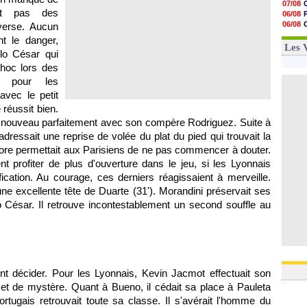
07/08
12h22
ient pas des
06/08
12h00
06/08
verse. Aucun
11h46
06/08
t le danger,
11h20
06/08
Les 
10h49
lo César qui
10h32
choc lors des
10h10
t pour les
09h49
09h35
avec le petit
09h08
réussit bien.
t à nouveau parfaitement avec son compère Rodriguez. Suite à
dressait une reprise de volée du plat du pied qui trouvait la
score permettait aux Parisiens de ne pas commencer à douter.
t profiter de plus d'ouverture dans le jeu, si les Lyonnais
fication. Au courage, ces derniers réagissaient à merveille.
une excellente tête de Duarte (31'). Morandini préservait ses
 César. Il retrouve incontestablement un second souffle au
ent décider. Pour les Lyonnais, Kevin Jacmot effectuait son
 et de mystère. Quant à Bueno, il cédait sa place à Pauleta
rtugais retrouvait toute sa classe. Il s'avérait l'homme du