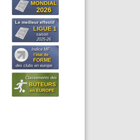
MONDIAL
2026
Le meilleur effectif
LIGUE 1
saison
2025-26
Indice MF :
l'état de
FORME
des clubs en europe
Classements des
BUTEURS
en EUROPE