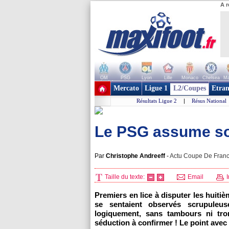
A r
OM
PSG
Lyon
Lille
Monaco
Chelsea
Ma
+ de clubs
Mercato
Ligue 1
L2/Coupes
Etran
Résultats Ligue 2
|
Résus National
Le PSG assume so
Par
Christophe Andreeff
-
Actu Coupe De France
Taille du texte:
Email
I
Premiers en lice à disputer les huiti
se sentaient observés scrupule
logiquement, sans tambours ni tro
séduction à confirmer ! Le point avec