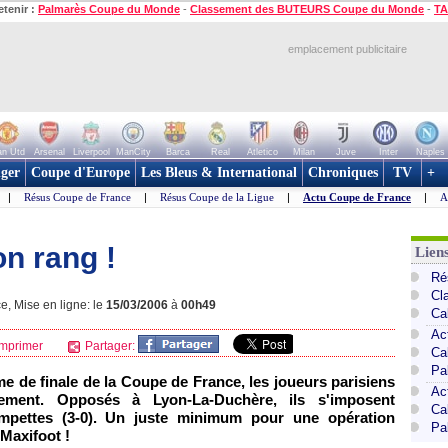
etenir :
Palmarès Coupe du Monde
-
Classement des BUTEURS Coupe du Monde
-
TA
emplacement publicitaire
n Utd
Arsenal
Liverpool
ManCity
Barca
Real
Atletico
Milan
Juve
Inter
Naples
ger
Coupe d'Europe
Les Bleus & International
Chroniques
TV
+
|
Résus Coupe de France
|
Résus Coupe de la Ligue
|
Actu Coupe de France
|
A
n rang !
Lien
Ré
Cl
, Mise en ligne: le
15/03/2006
à
00h49
Ca
Ac
mprimer
Partager:
Ca
Pa
ème de finale de la Coupe de France, les joueurs parisiens
Ac
usement. Opposés à
Lyon
-La-Duchère, ils s'imposent
Ca
mpettes (3-0). Un juste minimum pour une opération
Pa
 Maxifoot !