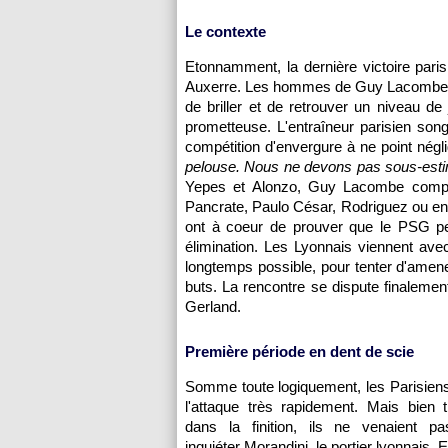
Le contexte
Etonnamment, la dernière victoire pari
Auxerre
. Les hommes de Guy Lacombe pi
de briller et de retrouver un niveau de
prometteuse. L'entraîneur parisien so
compétition d'envergure à ne point négli
pelouse. Nous ne devons pas sous-esti
Yepes et Alonzo, Guy Lacombe compos
Pancrate, Paulo César, Rodriguez ou enc
ont à coeur de prouver que le
PSG
pe
élimination. Les Lyonnais viennent avec
longtemps possible, pour tenter d'amener
buts. La rencontre se dispute finalemen
Gerland.
Première période en dent de scie
Somme toute logiquement, les Parisiens
l'attaque très rapidement. Mais bien 
dans la finition, ils ne venaient pa
inquiéter Morandini, le portier lyonnais