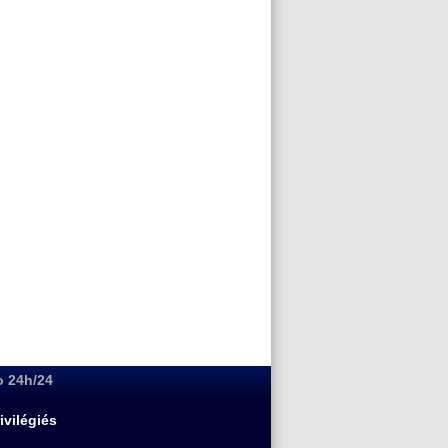
o 24h/24
ivilégiés