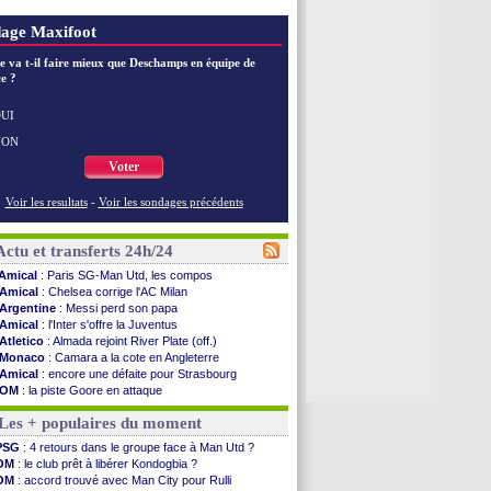
age Maxifoot
e va t-il faire mieux que Deschamps en équipe de
e ?
UI
NON
Voter
Voir les resultats
-
Voir les sondages précédents
Actu et transferts 24h/24
Amical
: Paris SG-Man Utd, les compos
Amical
: Chelsea corrige l'AC Milan
Argentine
: Messi perd son papa
Amical
: l'Inter s'offre la Juventus
Atletico
: Almada rejoint River Plate (off.)
Monaco
: Camara a la cote en Angleterre
Amical
: encore une défaite pour Strasbourg
OM
: la piste Goore en attaque
PSG
: ça négocie avec le Barça pour Torres
Les + populaires du moment
Amical
: Rennes s'incline contre Brentford
Arsenal
: c'est signé pour Guimaraes (officiel)
PSG
: 4 retours dans le groupe face à Man Utd ?
Amical
: Le Mans concède un nul
OM
: le club prêt à libérer Kondogbia ?
Real
: Mourinho durcit les règles
OM
: accord trouvé avec Man City pour Rulli
Amical
: Toulouse s'incline lourdement