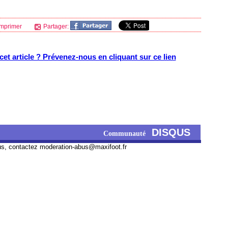
mprimer
Partager:
et article ? Prévenez-nous en cliquant sur ce lien
DISQUS
Communauté
us, contactez
moderation-abus@maxifoot.fr