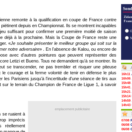
Sond
Zidan
sienne remonte à la qualification en coupe de France contre
Franc
étinent depuis en Championnat. Ils se montrent incapables
 jeu suffisant pour confirmer une première moitié de saison
O
nge déjà à la prochaine. Mais la Coupe de France reste une
ger. «
Je souhaite présenter le meilleur groupe qui soit sur la
mer notre adversaire
» . En l'absence de Kalou, ou encore de
e avec d'autres pointures que peuvent représenter des
ore Letizi et Bueno. Tous ne demandent qu'à se montrer. Ils
ut se transcender, ne pas trembler et risquer une piteuse
 le courage et la ferme volonté de tenir en défense le plus
16h11
 les Parisiens jusqu'à l'incertitude d'une séance de tirs aux
16h06
15h48
t sur le terrain du Champion de France de Ligue 1, à savoir
15h41
15h21
15h14
14h59
14h43
emplacement publicitaire
14h14
 se ruaient à
13h59
13h55
trop imprécis
07/08
13h48
06/08
s réellement
13h30
06/08
. En manque de
12h49