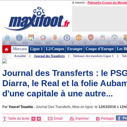
A retenir :
Palmarès Coupe du Mond
OM
PSG
Lyon
Lille
Monaco
Chelsea
Man Utd
Arsenal
Liverpool
ManCity
Ba
+ de clubs
Mercato
Ligue 1
L2/Coupes
Etranger
Coupe d'Europe
Les B
Actualité
|
Journal des Transferts
|
Tableaux des transferts Ligue 1
|
Tab
Journal des Transferts : le PSG 
Diarra, le Real et la folie Aub
d'une capitale à une autre...
Par
Youcef Touaitia
-
Journal Des Transferts, Mise en ligne: le
12/03/2016
à
12h
Taille du texte:
Email
Imprimer
Partager: