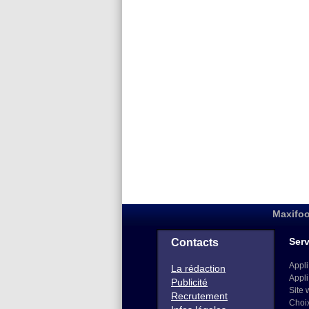
Maxifoo
Serv
Contacts
Appli
La rédaction
Appli
Publicité
Site 
Recrutement
Choi