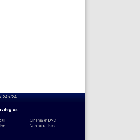
o 24h/24
ivilégiés
ball
Cinema et DVD
Live
Non au racisme
)