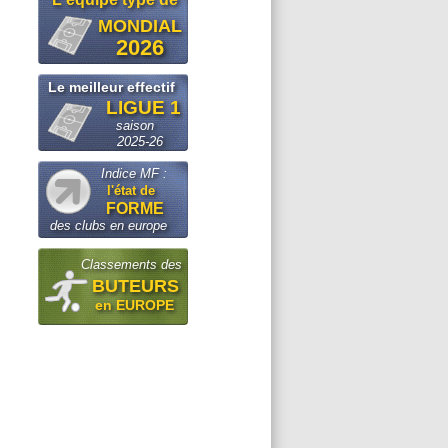
MONDIAL
2026
Le meilleur effectif
LIGUE 1
saison
2025-26
Indice MF :
l'état de
FORME
des clubs en europe
Classements des
BUTEURS
en EUROPE