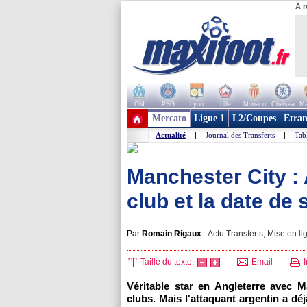
A r
OM
PSG
Lyon
Lille
Monaco
Chelsea
Ma
+ de clubs
Mercato
Ligue 1
L2/Coupes
Etran
Actualité
|
Journal des Transferts
|
Tab
Manchester City :
club et la date de
Par
Romain Rigaux
-
Actu Transferts, Mise en li
Taille du texte:
Email
I
Véritable star en Angleterre avec 
clubs. Mais l'attaquant argentin a déj