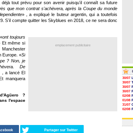
a déjà tout prévu pour son avenir puisqu'il connaît sa future
06/08
05/08
ès que mon contrat s'achèvera, après la Coupe du monde
05/08
dependiente
» , a expliqué le buteur argentin, qui a toutefois
05/08
019. S'il compte quitter les Skyblues en 2018, ce ne sera donc
 «
ont toujours
» Et même si
emplacement publicitaire
l, Manchester
en Europe. «
Si
ope ? Non, je
chèvera. De
 , a lancé El
Et manquera
30/07
30/07
30/07
30/07
d'Agüero ?
02/08
dans l'espace
01/08
31/07
02/08
01/08
03/08
Facebook
Partager sur Twitter