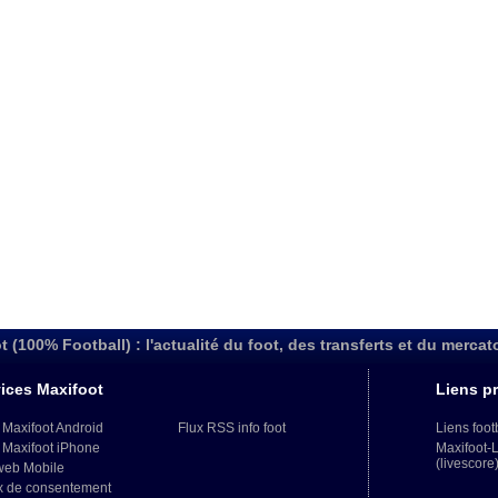
t (100% Football) : l'actualité du foot, des transferts et du mercat
ices Maxifoot
Liens pr
 Maxifoot Android
Flux RSS info foot
Liens foot
 Maxifoot iPhone
Maxifoot-
(livescore
web Mobile
x de consentement