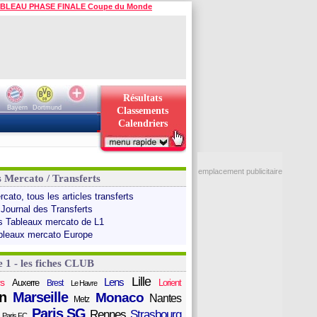
BLEAU PHASE FINALE Coupe du Monde
Résultats
Bayern
Dortmund
Classements
Calendriers
emplacement publicitaire
s Mercato / Transferts
cato, tous les articles transferts
 Journal des Transferts
s Tableaux mercato de L1
bleaux mercato Europe
e 1 - les fiches CLUB
Lille
Lens
s
Auxerre
Lorient
Brest
Le Havre
n
Marseille
Monaco
Nantes
Metz
Paris SG
Rennes
Strasbourg
Paris FC