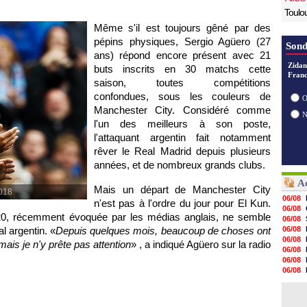
Toulo
Même s'il est toujours gêné par des
pépins physiques, Sergio Agüero (27
Sond
ans) répond encore présent avec 21
Zidan
buts inscrits en 30 matchs cette
Franc
saison, toutes compétitions
confondues, sous les couleurs de
O
Manchester City. Considéré comme
l'un des meilleurs à son poste,
l'attaquant argentin fait notamment
rêver le Real Madrid depuis plusieurs
années, et de nombreux grands clubs.
Ac
Mais un départ de Manchester City
2018
06/08
n'est pas à l'ordre du jour pour El Kun.
06/08
20, récemment évoquée par les médias anglais, ne semble
06/08
al argentin. «
Depuis quelques mois, beaucoup de choses ont
06/08
06/08
ais je n'y prête pas attention
» , a indiqué Agüero sur la radio
06/08
06/08
06/08
06/08
06/08
06/08