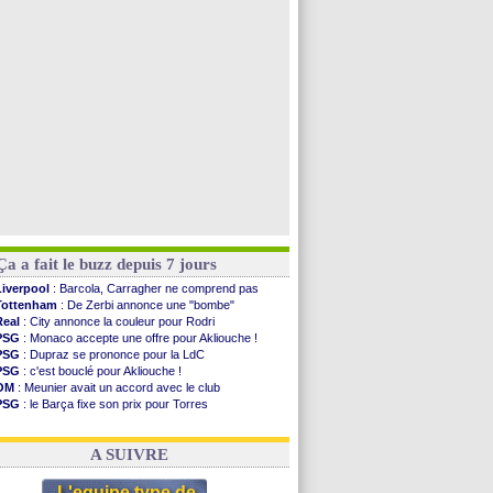
Arsenal
: Nørgaard transféré à Everton (off.)
Rennes
: une offre de Fulham pour Aït Boudlal
Lyon
: Mangala sur le départ
Man City
: Maresca flou pour Reijnders
Voir toutes les brèves
Ça a fait le buzz depuis 7 jours
Liverpool
: Barcola, Carragher ne comprend pas
Tottenham
: De Zerbi annonce une "bombe"
Real
: City annonce la couleur pour Rodri
PSG
: Monaco accepte une offre pour Akliouche !
PSG
: Dupraz se prononce pour la LdC
PSG
: c'est bouclé pour Akliouche !
OM
: Meunier avait un accord avec le club
PSG
: le Barça fixe son prix pour Torres
Barça
: Torres souhaite rejoindre le PSG !
FIFA
: Infantino sollicite Trump
A SUIVRE
L'equipe type de