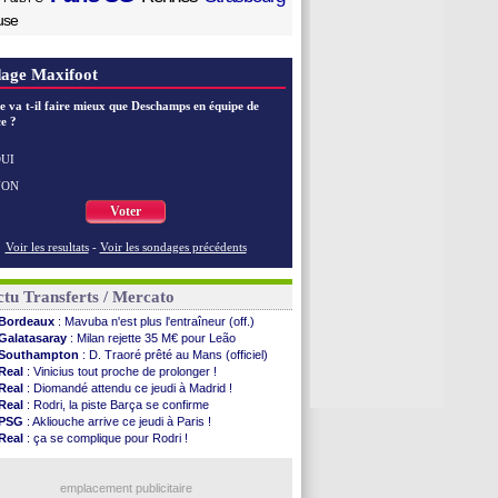
use
age Maxifoot
e va t-il faire mieux que Deschamps en équipe de
e ?
UI
NON
Voter
Voir les resultats
-
Voir les sondages précédents
tu Transferts / Mercato
Bordeaux
: Mavuba n'est plus l'entraîneur (off.)
Galatasaray
: Milan rejette 35 M€ pour Leão
Southampton
: D. Traoré prêté au Mans (officiel)
Real
: Vinicius tout proche de prolonger !
Real
: Diomandé attendu ce jeudi à Madrid !
Real
: Rodri, la piste Barça se confirme
PSG
: Akliouche arrive ce jeudi à Paris !
Real
: ça se complique pour Rodri !
Barça
: Ferran Torres donne son feu vert au PSG
Abha
: c'est fait pour Fekir (officiel)
Real
: réponse imminente de Vinicius
emplacement publicitaire