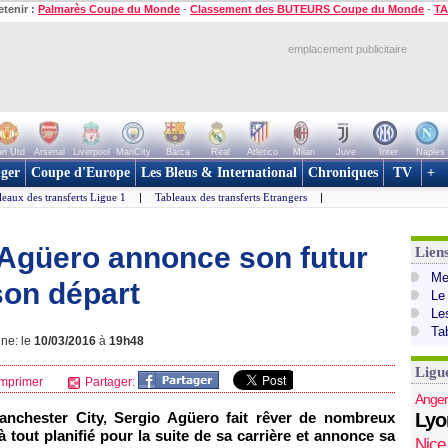
etenir :
Palmarès Coupe du Monde
-
Classement des BUTEURS Coupe du Monde
-
TA
emplacement publicitaire
n Utd
Arsenal
Liverpool
ManCity
Barca
Real
Atletico
Milan
Juve
Inter
Naples
ger
Coupe d'Europe
Les Bleus & International
Chroniques
TV
+
leaux des transferts Ligue 1
|
Tableaux des transferts Etrangers
|
 Agüero annonce son futur
Lien
Mer
 son départ
Le
Le
Ta
gne: le
10/03/2016
à
19h48
Ligu
mprimer
Partager:
Anger
Manchester City, Sergio Agüero fait rêver de nombreux
Lyo
à tout planifié pour la suite de sa carrière et annonce sa
Nice