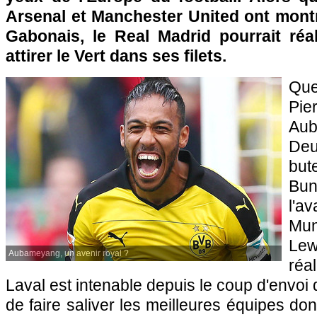
Arsenal et Manchester United ont montr
Gabonais, le Real Madrid pourrait réal
attirer le Vert dans ses filets.
Qu
Pie
Aub
De
bu
Bu
l'a
Mu
Le
Aubameyang, un avenir royal ?
réal
Laval est intenable depuis le coup d'envoi d
de faire saliver les meilleures équipes don