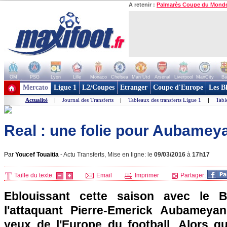
A retenir :
Palmarès Coupe du Mond
OM
PSG
Lyon
Lille
Monaco
Chelsea
Man Utd
Arsenal
Liverpool
ManCity
Ba
+ de clubs
Mercato
Ligue 1
L2/Coupes
Etranger
Coupe d'Europe
Les B
Actualité
|
Journal des Transferts
|
Tableaux des transferts Ligue 1
|
Tabl
Real : une folie pour Aubamey
Par
Youcef Touaitia
-
Actu Transferts, Mise en ligne: le
09/03/2016
à
17h17
Taille du texte:
Email
Imprimer
Partager:
Eblouissant cette saison avec le B
l'attaquant Pierre-Emerick Aubameyan
yeux de l'Europe du football. Alors q