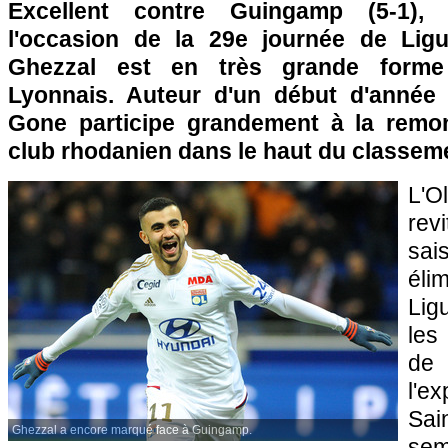
Excellent contre Guingamp (5-1),
l'occasion de la 29e journée de Ligue
Ghezzal est en très grande forme
Lyonnais. Auteur d'un début d'année 
Gone participe grandement à la remon
club rhodanien dans le haut du classem
L'O
rev
sai
éli
Lig
les
de 
l'e
Sai
Ghezzal a encore marqué face à Guingamp.
sem