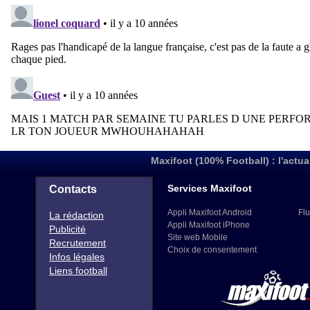
Maxifoot (100% Football) : l'actua
Services Maxifoot
Contacts
Appli Maxifoot Android
Flu
La rédaction
Appli Maxifoot iPhone
Publicité
Site web Mobile
Recrutement
Choix de consentement
Infos légales
Liens football