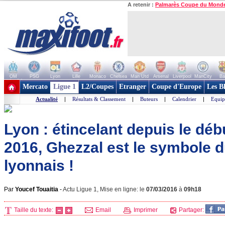
A retenir :
Palmarès Coupe du Mond
OM
PSG
Lyon
Lille
Monaco
Chelsea
Man Utd
Arsenal
Liverpool
ManCity
Ba
+ de clubs
Mercato
Ligue 1
L2/Coupes
Etranger
Coupe d'Europe
Les B
Actualité
|
Résultats & Classement
|
Buteurs
|
Calendrier
|
Equip
Lyon : étincelant depuis le déb
2016, Ghezzal est le symbole 
lyonnais !
Par
Youcef Touaitia
-
Actu Ligue 1, Mise en ligne: le
07/03/2016
à
09h18
Taille du texte:
Email
Imprimer
Partager: