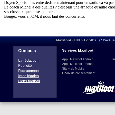
Maxifoot (100% Football) : l'actua
Services Maxifoot
Contacts
Appli Maxifoot Android
Flu
La rédaction
Appli Maxifoot iPhone
Publicité
Site web Mobile
Recrutement
Choix de consentement
Infos légales
Liens football