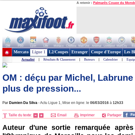
A retenir :
Palmarès Coupe du Mond
OM
PSG
Lyon
Lille
Monaco
Chelsea
Man Utd
Arsenal
Liverpool
ManCity
Ba
+ de clubs
Mercato
Ligue 1
L2/Coupes
Etranger
Coupe d'Europe
Les B
Actualité
|
Résultats & Classement
|
Buteurs
|
Calendrier
|
Equip
OM : déçu par Michel, Labrune
plus de pression...
Par
Damien Da Silva
-
Actu Ligue 1, Mise en ligne: le
06/03/2016
à
12h33
Taille du texte:
Email
Imprimer
Partager:
Auteur d'une sortie remarquée après 