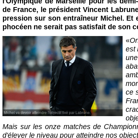
l'Olympique de Marseille pour les demi
de France, le président Vincent Labrune
pression sur son entraîneur Michel. Et e
phocéen ne serait pas satisfait de son c
«
On
est
une
ab
am
mon
ce 
Fra
cra
Michel va devoir atteindre l'objectif fixé par Labrune.
obj
Mais sur les onze matches de Championna
d'élever le niveau pour atteindre nos object