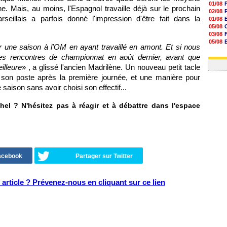
01/08
e. Mais, au moins, l'Espagnol travaille déjà sur le prochain
02/08
eillais a parfois donné l'impression d'être fait dans la
01/08
05/08
03/08
05/08
r une saison à l'OM en ayant travaillé en amont. Et si nous
03/08
es rencontres de championnat en août dernier, avant que
03/08
eilleure
» , a glissé l'ancien Madrilène. Un nouveau petit tacle
é son poste après la première journée, et une manière pour
 saison sans avoir choisi son effectif...
l ? N'hésitez pas à réagir et à débattre dans l'espace
Facebook
Partager sur Twitter
article ? Prévenez-nous en cliquant sur ce lien