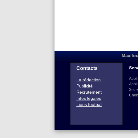
Maxifoo
Serv
Contacts
Appli
La rédaction
Appli
Publicité
Site 
Recrutement
Choi
Infos légales
Liens football