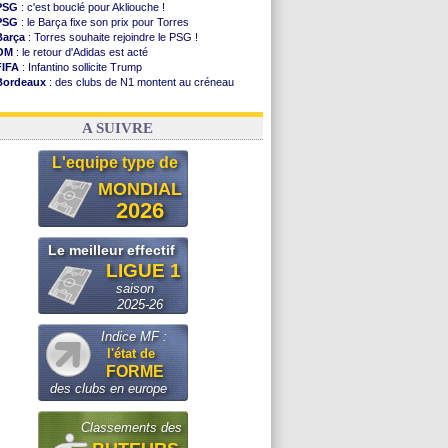
PSG
: c'est bouclé pour Akliouche !
PSG
: le Barça fixe son prix pour Torres
Barça
: Torres souhaite rejoindre le PSG !
OM
: le retour d'Adidas est acté
FIFA
: Infantino sollicite Trump
Bordeaux
: des clubs de N1 montent au créneau
Argentine
: quand Medina recadre... sa mère
Real
: le démenti de Leipzig pour Diomandé
A SUIVRE
L'equipe type de
MONDIAL
2026
Le meilleur effectif
LIGUE 1
saison
2025-26
Indice MF :
l'état de
FORME
des clubs en europe
Classements des