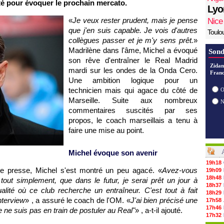
ité pour évoquer le prochain mercato.
Lyo
«
Je veux rester prudent, mais je pense
Nice
que j'en suis capable. Je vois d'autres
Toulo
collègues passer et je m'y sens prêt.
»
Madrilène dans l'âme, Michel a évoqué
Sond
son rêve d'entraîner le Real Madrid
Zidan
mardi sur les ondes de la Onda Cero.
Franc
Une ambition logique pour un
technicien mais qui agace du côté de
O
Marseille. Suite aux nombreux
commentaires suscités par ses
propos, le coach marseillais a tenu à
faire une mise au point.
Michel évoque son avenir
19h18
de presse, Michel s'est montré un peu agacé. «
Avez-vous
19h09
18h48
, tout simplement, que dans le futur, je serai prêt un jour à
18h37
alité où ce club recherche un entraîneur. C'est tout à fait
18h29
interview
» , a assuré le coach de l'OM. «
J'ai bien précisé une
17h58
17h46
je ne suis pas en train de postuler au Real"
» , a-t-il ajouté.
17h32
17h16