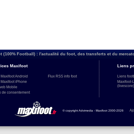
t (100% Football) : l'actualité du foot, des transferts et du mercat
ices Maxifoot
Liens pr
 Maxifoot Android
Flux RSS info foot
Liens foot
 Maxifoot iPhone
Maxifoot-
(livescore
web Mobile
x de consentement
Aj
© copyright Advimedia - Maxifoot 2000-2026