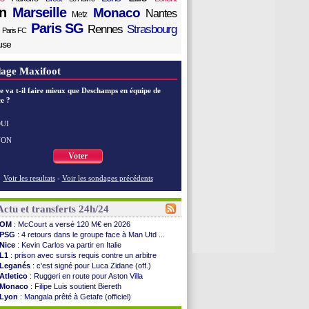
n
Marseille
Monaco
Nantes
Metz
Paris SG
Rennes
Strasbourg
Paris FC
use
age Maxifoot
e va t-il faire mieux que Deschamps en équipe de
e ?
UI
NON
Voter
Voir les resultats
-
Voir les sondages précédents
Actu et transferts 24h/24
OM
: McCourt a versé 120 M€ en 2026
PSG
: 4 retours dans le groupe face à Man Utd ...
Nice
: Kevin Carlos va partir en Italie
L1
: prison avec sursis requis contre un arbitre
Leganés
: c'est signé pour Luca Zidane (off.)
Atletico
: Ruggeri en route pour Aston Villa
Monaco
: Filipe Luis soutient Biereth
Lyon
: Mangala prêté à Getafe (officiel)
PSG
: Nsoki va signer en Croatie