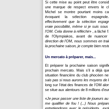
Si cette mise au point peut être cons
une marque de respect envers le cl
Michel se montre pourtant moins ca
évoquant la sélection espagnol
effectivement que la sélection espag
vraie possibilité, même si je suis sous
l'OM. Cela donne à réfléchir
» , a lâché 
de l'Olympiakos, avant de nuancer
direction de l'OM, nous sommes en trai
la prochaine saison, je compte bien rester
Un mercato à préparer, mais...
Et préparer la prochaine saison signifie
prochain mercato. Mais s'il a déjà qu
situation financière du club phocéen ne l
sais pas si nous aurons les moyens de l
long sur l'état des finances de l'OM alor
se situe aux alentours de 8 millions d'eu
«
Je peux passer une liste de joueurs au p
me qualifier de fou ! (...) Nous prépa
entretiendrons avec le président
» , exp