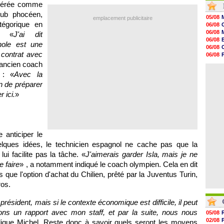
idérée comme
16h59
ub phocéen,
16h37
05/08
emplacement publicitaire
16h33
tégorique en
06/08
16h27
06/08
e. «
J'ai dit
16h22
06/08
nole est une
16h07
06/08
15h46
 contrat avec
06/08
15h41
06/08
l'ancien coach
15h20
06/08
 : «
Avec la
14h55
14h38
n de préparer
14h19
 ici.
»
13h56
13h35
13h12
 anticiper le
elques idées, le technicien espagnol ne cache pas que la
ui facilite pas la tâche. «
J'aimerais garder Isla, mais je ne
e faire
» , a notamment indiqué le coach olympien. Cela en dit
s que l'option d'achat du Chilien, prêté par la Juventus Turin,
ros.
résident, mais si le contexte économique est difficile, il peut
rons un rapport avec mon staff, et par la suite, nous nous
05/08
02/08
lique Michel. Reste donc à savoir quels seront les moyens