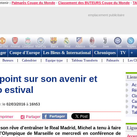
etenir :
Palmarès Coupe du Monde
-
Classement des BUTEURS Coupe du Monde
-
TA
emplacement publicitaire
n Utd
Arsenal
Liverpool
ManCity
Barca
Real
Atletico
Milan
Juve
Inter
Naples
ger
Coupe d'Europe
Les Bleus & International
Chroniques
TV
+
Buteurs
|
Calendrier
|
Equipe type
|
Tableau Transferts
|
Palmarès
|
Les Cl
 point sur son avenir et
Lien
Act
 estival
Ré
Cl
Ca
: le
02/03/2016
à
16h53
Pa
Ta
mprimer
Partager:
son rêve d'entraîner le Real Madrid, Michel a tenu à faire
Ligu
l'Olympique de Marseille ce mercredi en conférence de
Anger