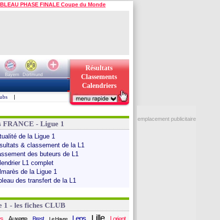
BLEAU PHASE FINALE Coupe du Monde
Résultats
Bayern
Dortmund
Classements
Calendriers
ubs
|
emplacement publicitaire
s FRANCE - Ligue 1
ualité de la Ligue 1
sultats & classement de la L1
assement des buteurs de L1
lendrier L1 complet
lmarès de la Ligue 1
bleau des transfert de la L1
e 1 - les fiches CLUB
Lille
Lens
s
Auxerre
Lorient
Brest
Le Havre