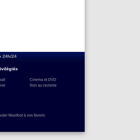
o 24h/24
ivilégiés
ball
Cinema et DVD
Live
Non au racisme
)
outer Maxifoot à vos favoris