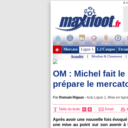
A r
OM
PSG
Lyon
Lille
Monaco
Chelsea
Ma
+ de clubs
Mercato
Ligue 1
L2/Coupes
Etran
Actualité
|
Résultats & Classement
|
OM : Michel fait le
prépare le mercato
Par
Romain Rigaux
-
Actu Ligue 1, Mise en ligne
Taille du texte:
Email
I
Après avoir une nouvelle fois évoqué 
une mise au point sur son avenir à 