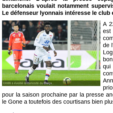
barcelonais voulait notamment supervis
Le défenseur lyonnais intéresse le club 
A 2
es
com
de 
Log
bo
qu
con
An
Umtiti a éveillé la curiosité du Barça...
pri
pour la saison prochaine par la presse an
le Gone a toutefois des courtisans bien plu