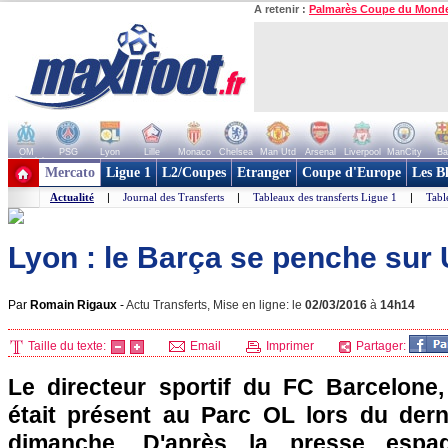
A retenir :
Palmarès Coupe du Mond
OM
PSG
Lyon
Lille
Monaco
Chelsea
Man Utd
Arsenal
Liverpool
ManCity
Ba
+ de clubs
Mercato
Ligue 1
L2/Coupes
Etranger
Coupe d'Europe
Les B
Actualité
|
Journal des Transferts
|
Tableaux des transferts Ligue 1
|
Tabl
Lyon : le Barça se penche sur 
Par
Romain Rigaux
-
Actu Transferts, Mise en ligne: le
02/03/2016
à
14h14
Taille du texte:
Email
Imprimer
Partager:
Le directeur sportif du FC Barcelone
était présent au Parc OL lors du dern
dimanche. D'après la presse espagn