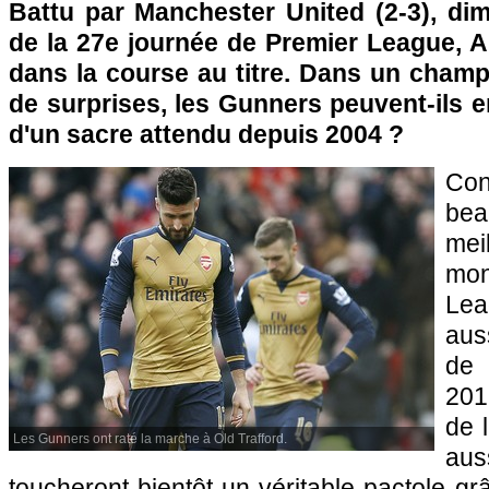
Battu par Manchester United (2-3), dim
de la 27e journée de Premier League, A
dans la course au titre. Dans un champ
de surprises, les Gunners peuvent-ils 
d'un sacre attendu depuis 2004 ?
Co
be
mei
mo
Lea
aus
de 
201
de l
Les Gunners ont raté la marche à Old Trafford.
au
toucheront bientôt un véritable pactole gr