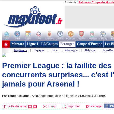
A retenir :
Palmarès Coupe du Mond
OM
PSG
Lyon
Lille
Monaco
Chelsea
Man Utd
Arsenal
Liverpool
ManCity
Ba
+ de clubs
Mercato
Ligue 1
L2/Coupes
Etranger
Coupe d'Europe
Les B
Angleterre
|
Espagne
|
Italie
|
Allemagne
|
Belgique
|
Pays-Bas
Premier League : la faillite des
concurrents surprises... c'est 
jamais pour Arsenal !
Par
Youcef Touaitia
-
Actu Angleterre, Mise en ligne: le
01/03/2016
à
11h04
Taille du texte:
Email
Imprimer
Partager: